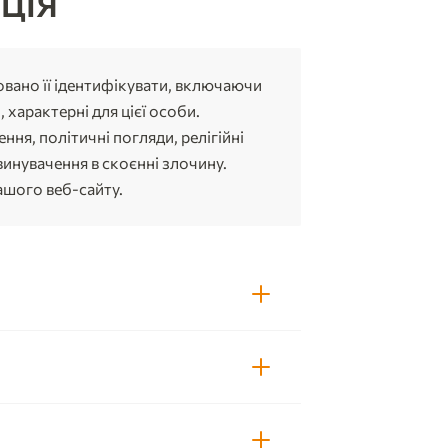
ЦІЯ
вано її ідентифікувати, включаючи
 характерні для цієї особи.
ня, політичні погляди, релігійні
винувачення в скоєнні злочину.
нашого веб-сайту.