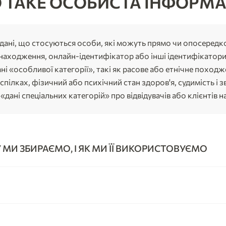
 ТАКЕ ОСОБИСТА ІНФОРМА
ані, що стосуються особи, які можуть прямо чи опосередко
знаходження, онлайн-ідентифікатор або інші ідентифікатори,
 «особливої категорії», такі як расове або етнічне походжен
пілках, фізичний або психічний стан здоров'я, судимість і з
дані спеціальних категорій» про відвідувачів або клієнтів 
МИ ЗБИРАЄМО, І ЯК МИ ЇЇ ВИКОРИСТОВУЄМО