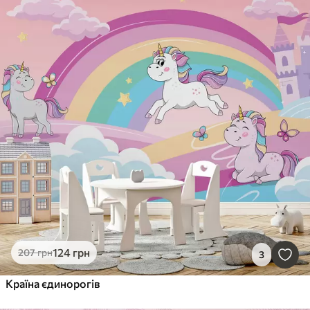
124
грн
207
грн
3
Країна єдинорогів