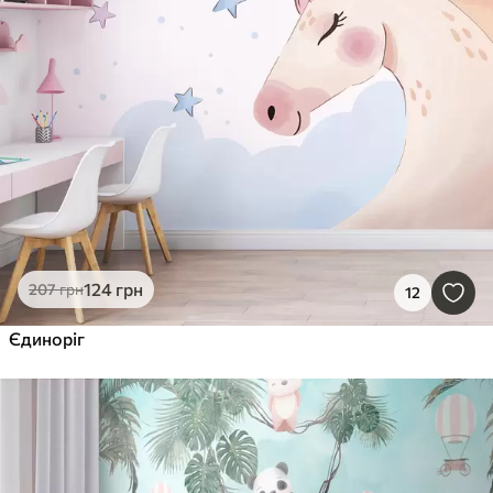
124
грн
207
грн
12
Єдиноріг