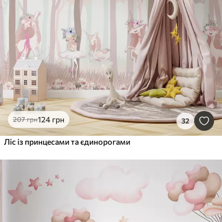
124
грн
207
грн
32
Ліс із принцесами та єдинорогами