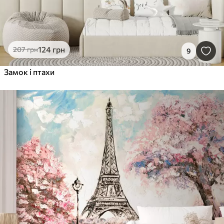
124
грн
207
грн
9
Замок і птахи