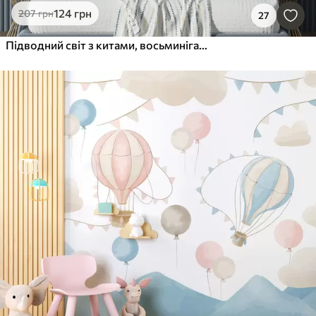
124
грн
207
грн
27
Підводний світ з китами, восьминігами, черепахами