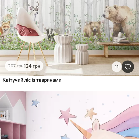
124
грн
207
грн
11
Квітучий ліс із тваринами