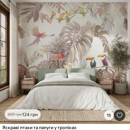
124
грн
207
грн
15
Яскраві птахи та папуги у тропіках