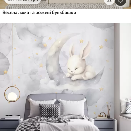
Весела лама та рожеві бульбашки