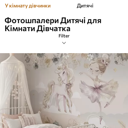
У кімнату дівчинки
Дитячі
Фотошпалери Дитячі для
Кімнати Дівчатка
Filter
Фільтр по тематиці
Орієнтація зображення
Фільр по кольору
Розумний
Очистити всі фільтри