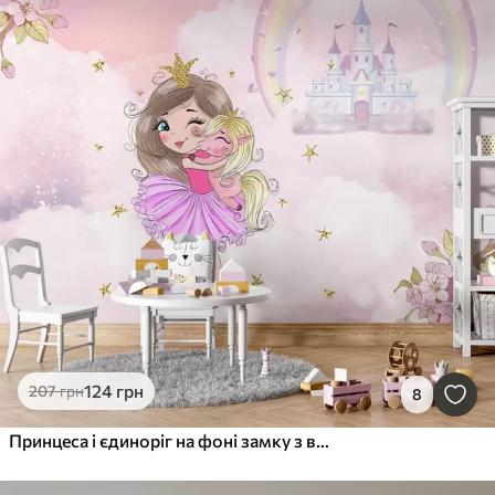
124
грн
207
грн
8
Принцеса і єдиноріг на фоні замку з веселкою