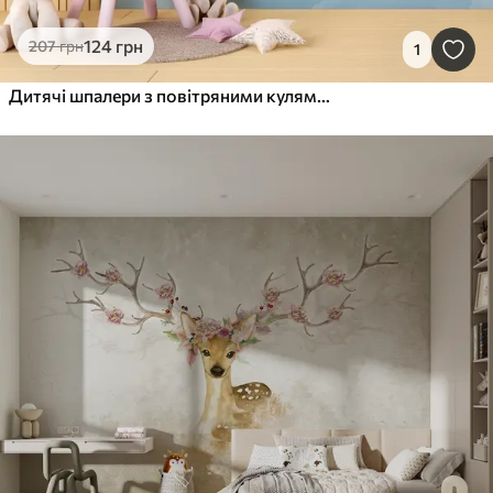
124
грн
207
грн
1
Дитячі шпалери з повітряними кулями та хмарами