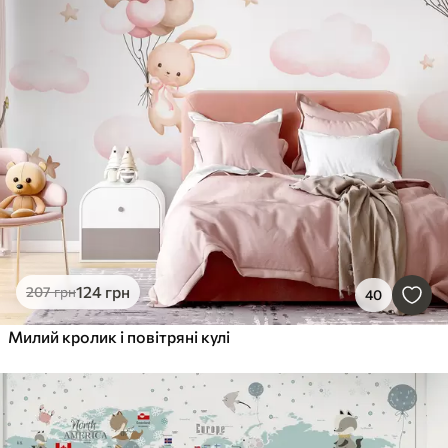
124
грн
207
грн
40
Милий кролик і повітряні кулі