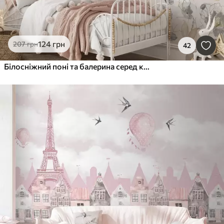
124
грн
207
грн
42
Білосніжний поні та балерина серед квітів і хмар