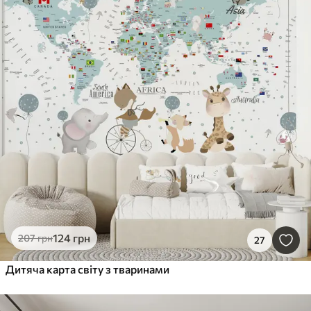
124
грн
207
грн
27
Дитяча карта світу з тваринами