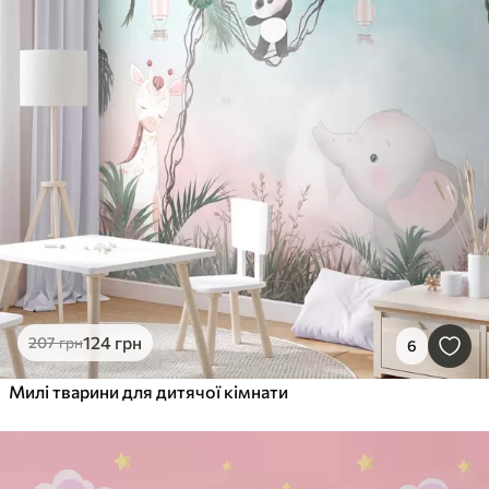
124
грн
207
грн
6
Милі тварини для дитячої кімнати