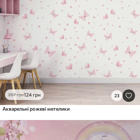
124
грн
207
грн
23
Акварельні рожеві метелики