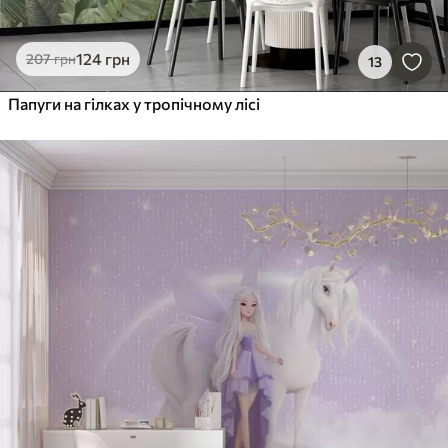
124
грн
207
грн
13
Папуги на гілках у тропічному лісі