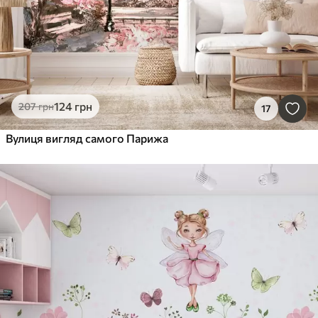
124
грн
207
грн
17
Вулиця вигляд самого Парижа