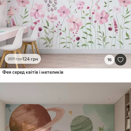
124
грн
207
грн
16
Фея серед квітів і метеликів