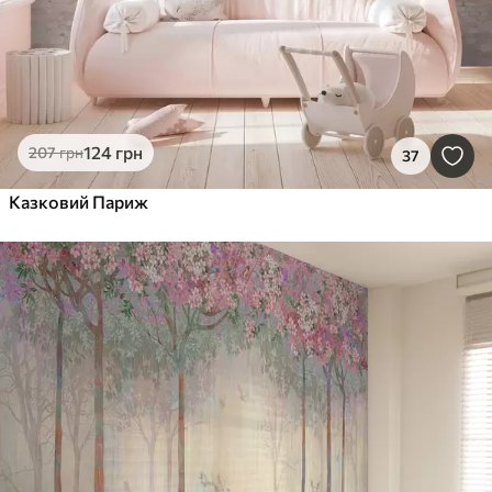
124
грн
207
грн
37
Казковий Париж