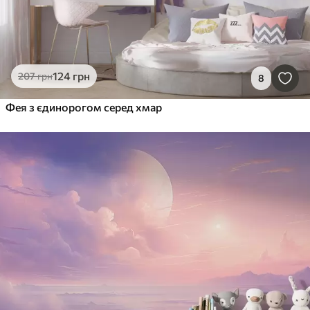
124
грн
207
грн
8
Фея з єдинорогом серед хмар