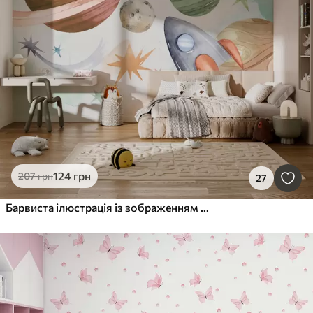
124
грн
207
грн
27
Барвиста ілюстрація із зображенням різних планет і космосу аквареллю