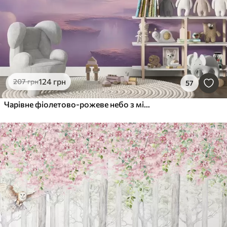
124
грн
207
грн
57
Чарівне фіолетово-рожеве небо з місяцем і хмарами