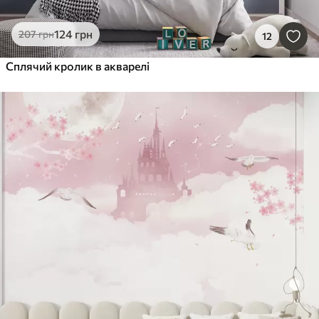
124
грн
207
грн
12
Сплячий кролик в акварелі