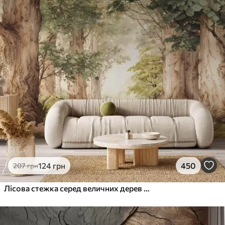
124
грн
450
207
грн
Лісова стежка серед величних дерев у стилі акварелі