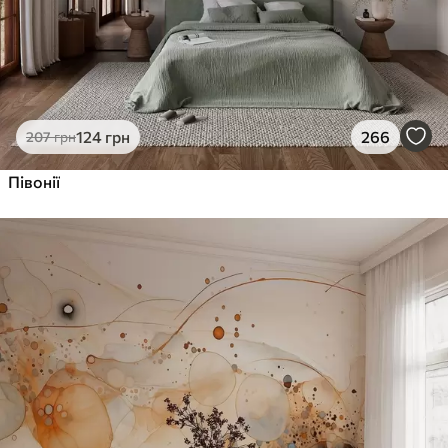
124
грн
266
207
грн
Півонії