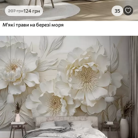
124
грн
35
207
грн
М'які трави на березі моря