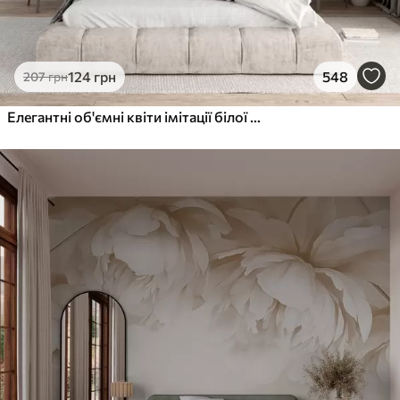
124
грн
548
207
грн
Елегантні об'ємні квіти імітації білої півонії з м'якими пелюстками та пастельно-жовтими серединками на світлому фоні