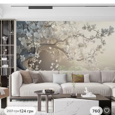
124
грн
760
207
грн