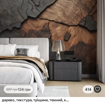
124
грн
414
207
грн
дерево, текстура, тріщини, темний, кора, поверхня