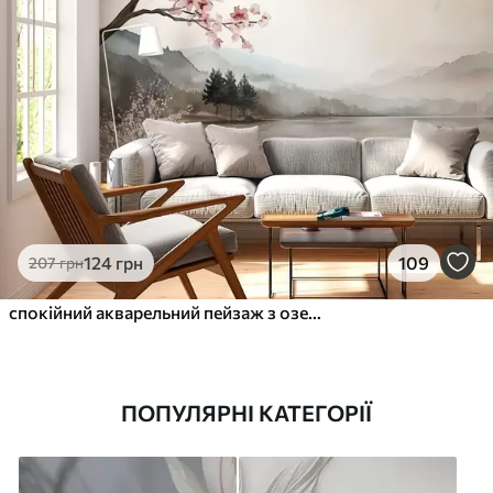
124
грн
109
207
грн
спокійний акварельний пейзаж з озером і квітучим деревом
ПОПУЛЯРНІ КАТЕГОРІЇ