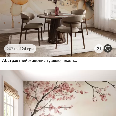
124
грн
21
207
грн
Абстрактний живопис тушшю, плавний стиль, бежева палітра кольорів