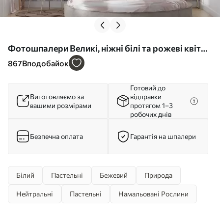
Фотошпалери Великі, ніжні білі та рожеві квіти
півонії з м'якими, пухнастими пелюстками на
867
Вподобайок
розмитому сірому тлі w08427
Готовий до
Виготовляємо за
відправки
вашими розмірами
протягом 1–3
робочих днів
Безпечна оплата
Гарантія на шпалери
Білий
Пастельні
Бежевий
Природа
Нейтральні
Пастельні
Намальовані Рослини