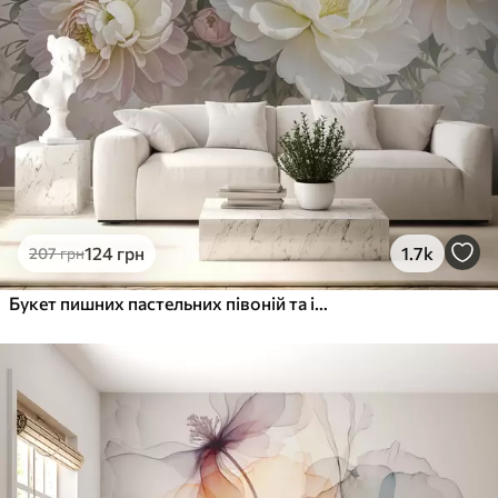
Преміум Вініл
1216
730
грн
/м²
Peel and Stick
1458
875
грн
/м²
124
грн
1.7k
207
грн
Букет пишних пастельних півоній та інших квітів на м'якому розмитому тлі