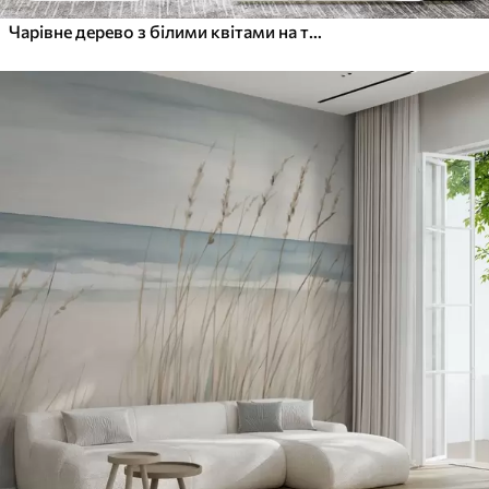
Чарівне дерево з білими квітами на тлі хмар в цікавому стилі в ніжних теплих тонах