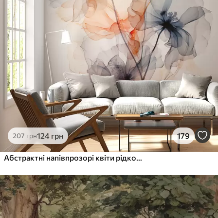
124
грн
179
207
грн
Абстрактні напівпрозорі квіти рідкою аквареллю