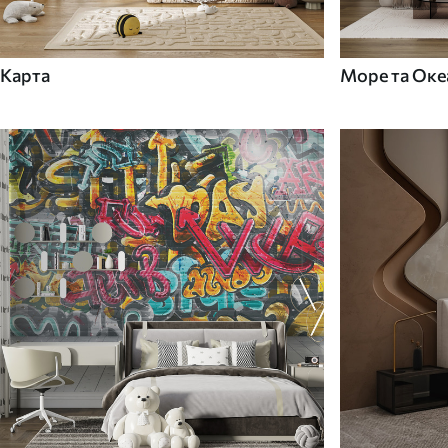
Карта
Море та Оке