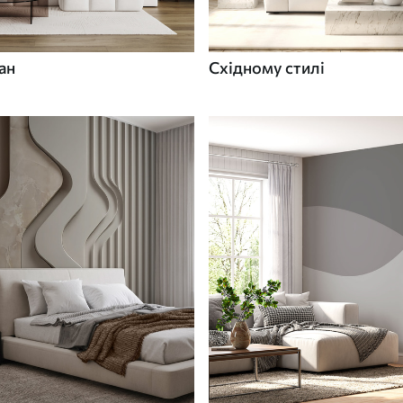
ан
Східному стилі