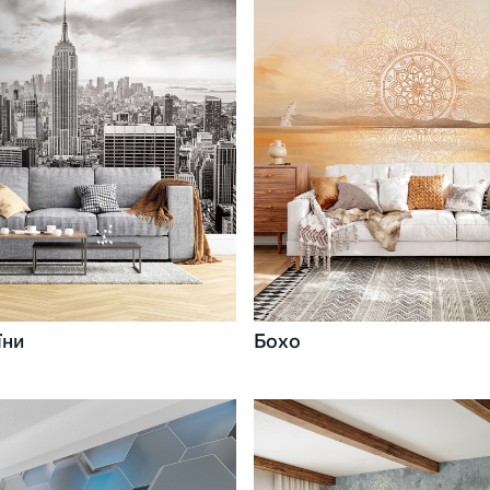
їни
Бохо