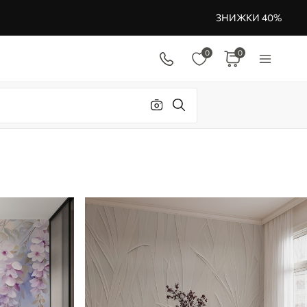
ЗНИЖКИ 40%
0
0