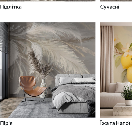
Підлітка
Сучасні
Пір'я
Їжа та Напої