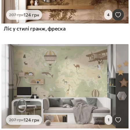
124
грн
207
грн
4
Ліс у стилі гранж, фреска
124
грн
207
грн
1