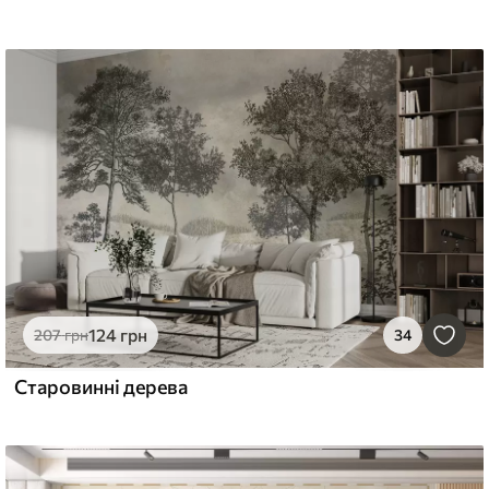
124
грн
207
грн
34
Старовинні дерева