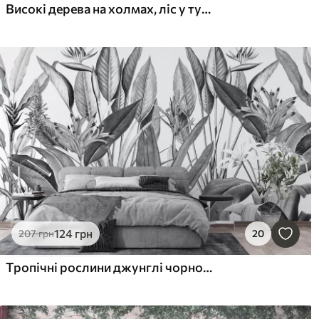
Високі дерева на холмах, ліс у тумані
124
грн
207
грн
20
Тропічні рослини джунглі чорно-білий колір