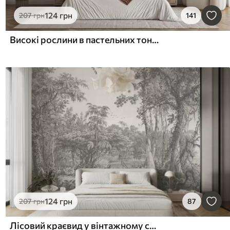
124
грн
207
грн
141
Високі рослини в пастельних тонах
124
грн
207
грн
87
Лісовий краєвид у вінтажному стилі