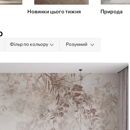
Новинки цього тижня
Природа
о
Фільр по кольору
Розумний