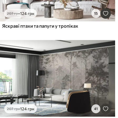
124
грн
207
грн
15
Яскраві птахи та папуги у тропіках
124
грн
207
грн
41