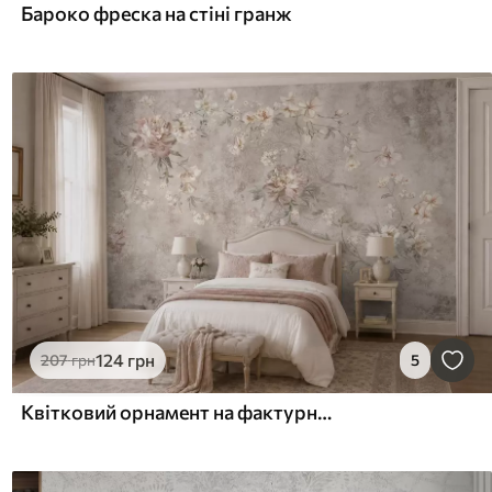
Бароко фреска на стіні гранж
124
грн
207
грн
5
Квітковий орнамент на фактурному світлому тлі