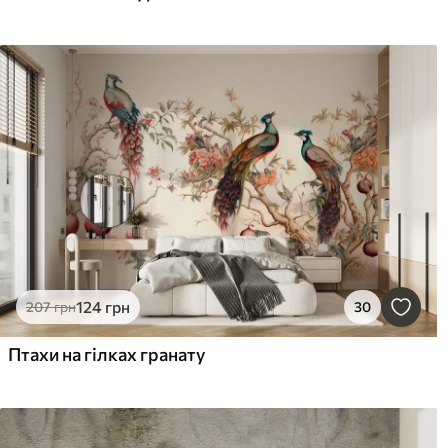
124
грн
207
грн
30
Птахи на гілках гранату