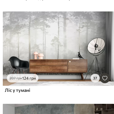
124
грн
207
грн
37
Ліс у тумані