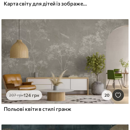
Карта світу для дітей із зображеннями тварин, літаків та повітряних куль. Англійська мова. Зелений колір.
124
грн
207
грн
20
Польові квіти в стилі гранж