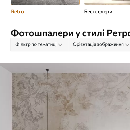
Retro
Бестселери
Фотошпалери у стилі Ретр
Фільтр по тематиці
Орієнтація зображення