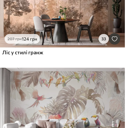
124
грн
207
грн
33
Ліс у стилі гранж