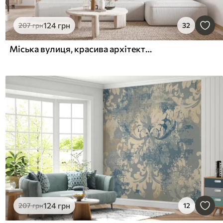
124
грн
207
грн
32
Міська вулиця, красива архітектура, будівлі, Середземномор'я, лінійний малюнок, бежевий колір
124
грн
207
грн
12