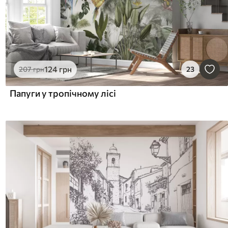
124
грн
207
грн
23
Папуги у тропічному лісі