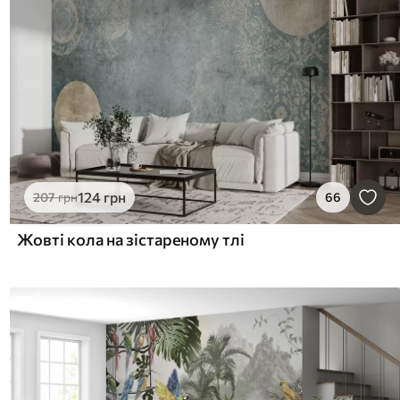
124
грн
207
грн
66
Жовті кола на зістареному тлі