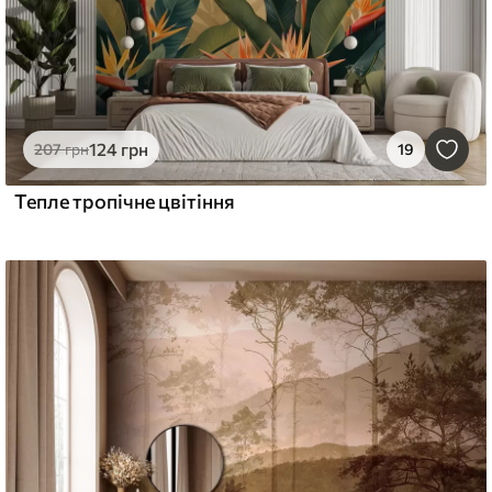
124
грн
207
грн
19
Тепле тропічне цвітіння