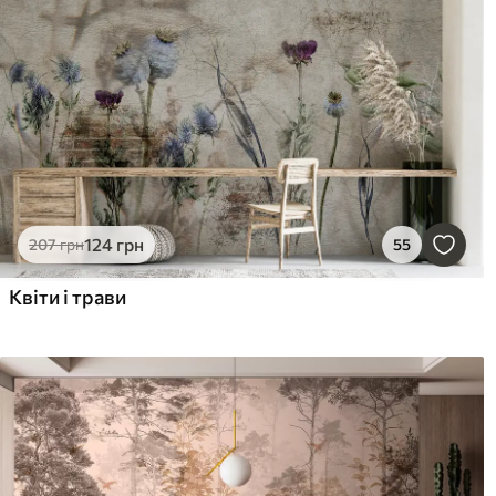
124
грн
207
грн
55
Квіти і трави