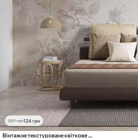
124
грн
207
грн
Вінтажне текстуроване квіткове мистецтво з ілюстраціями ніжних садових квітів і листя в стилі малюнка, м'які пастельні бежеві та сепійні тони