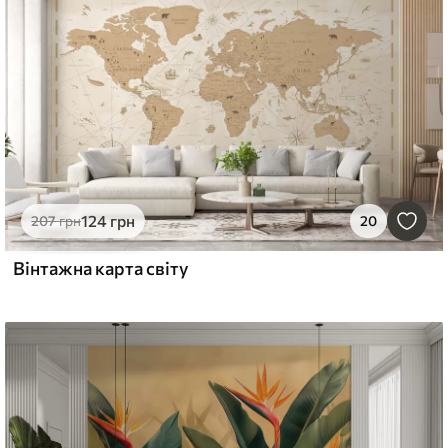
124
грн
207
грн
20
Вінтажна карта світу