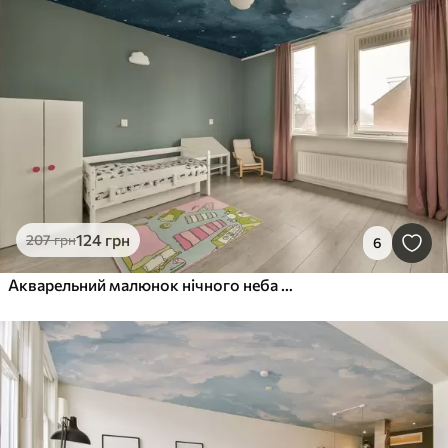
124
грн
207
грн
6
Акварельний малюнок нічного неба з півмісяцем і сяючими зірками в блакитних тонах