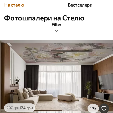
На стелю
Бестселери
Фотошпалери на Стелю
Filter
Фільтр по тематиці
Орієнтація зображення
Фільр по кольору
Розумний
Очистити всі фільтри
124
грн
207
грн
1.7k