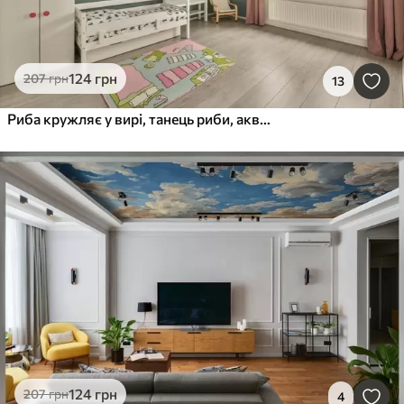
124
грн
207
грн
13
Риба кружляє у вирі, танець риби, акварель, акула, абстрактна композиція, мінімалізм, синій, зелений колір
124
грн
207
грн
4