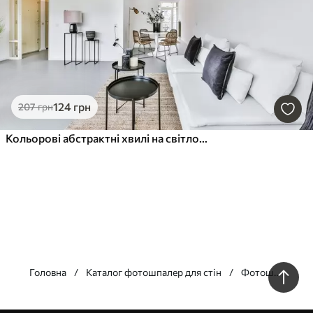
124
грн
207
грн
Кольорові абстрактні хвилі на світлому фоні
Головна
Каталог фотошпалер для стін
Фотошпалери
на Стелю