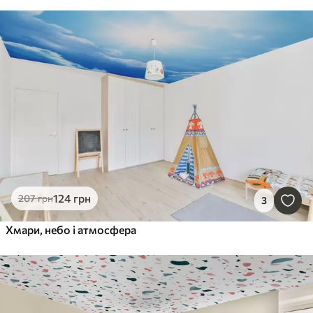
124
грн
207
грн
3
Хмари, небо і атмосфера