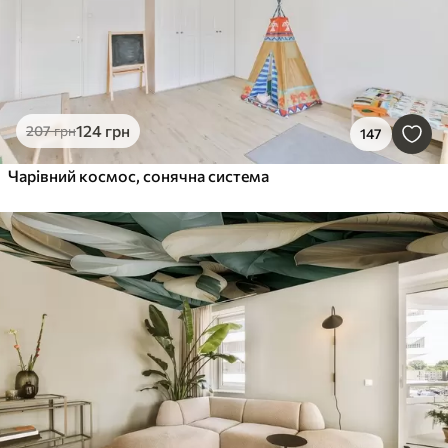
124
грн
207
грн
147
Чарівний космос, сонячна система