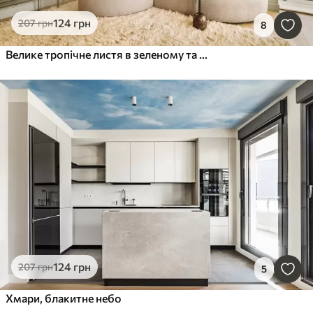
124
грн
207
грн
8
Велике тропічне листя в зеленому та бежевому кольорах
124
грн
207
грн
5
Хмари, блакитне небо