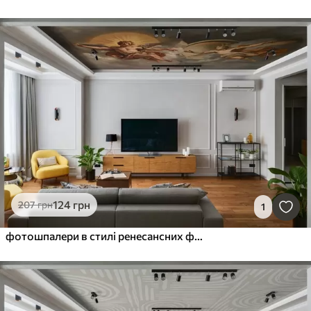
124
грн
207
грн
1
фотошпалери в стилі ренесансних фресок в бежевих і темних відтінках. Дві чоловічі фігури богів, що простягаються одна до одної