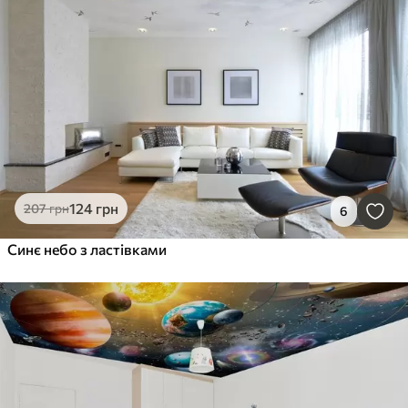
124
грн
207
грн
6
Синє небо з ластівками