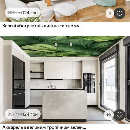
124
грн
207
грн
4
Зелені абстрактні хвилі на світлому фоні
124
грн
207
грн
19
Акварель з великим тропічним зеленим листям