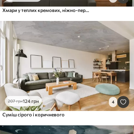
Хмари у теплих кремових, ніжно-персикових та блідих відтінках на тлі глибокого, яскраво-блакитного неба
124
грн
207
грн
4
Суміш сірого і коричневого