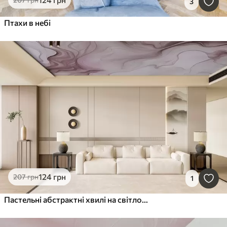
3
Птахи в небі
124
грн
207
грн
1
Пастельні абстрактні хвилі на світлому фоні