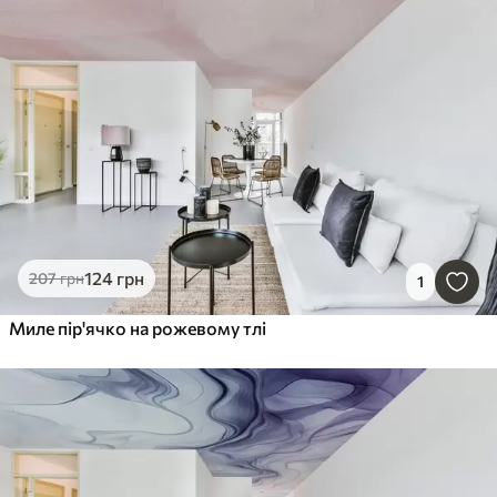
124
грн
207
грн
1
Миле пір'ячко на рожевому тлі