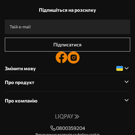
Наші переваги
Відповіді:
1
Підпишіться на розсилку
Виготовлення за індивідуальними розмірами
Візьми участь у святкових акціях 2025 та отримай знижку
Безкоштовна професійна обробка фотографій
Промокоди зі знижками до замовлення!
Підписатися
Змінити мову
Про продукт
Про компанію
0800359204
Редагування дозволів на файли cookie