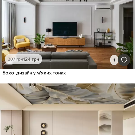
124
грн
207
грн
1
Бохо-дизайн у м'яких тонах