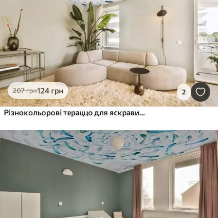
124
грн
207
грн
2
Різнокольорові тераццо для яскравих інтер'єрів