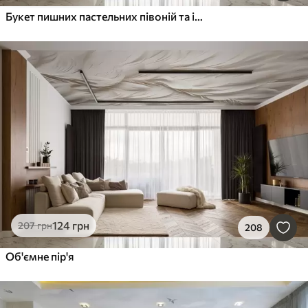
Букет пишних пастельних півоній та інших квітів на м'якому розмитому тлі
124
грн
207
грн
208
Об'ємне пір'я