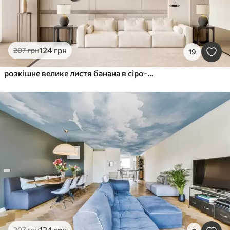
124
грн
207
грн
19
розкішне велике листя банана в сіро-бежевих тонах
124
грн
207
грн