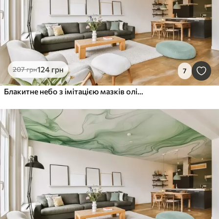
124
грн
207
грн
7
Блакитне небо з імітацією мазків олійними фарбами