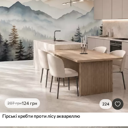
124
грн
207
грн
224
Гірські хребти проти лісу аквареллю