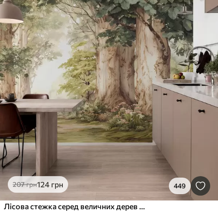
124
грн
207
грн
449
Лісова стежка серед величних дерев у стилі акварелі