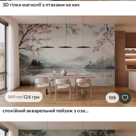
3D гілки магнолії з птахами на них
124
грн
207
грн
109
спокійний акварельний пейзаж з озером і квітучим деревом