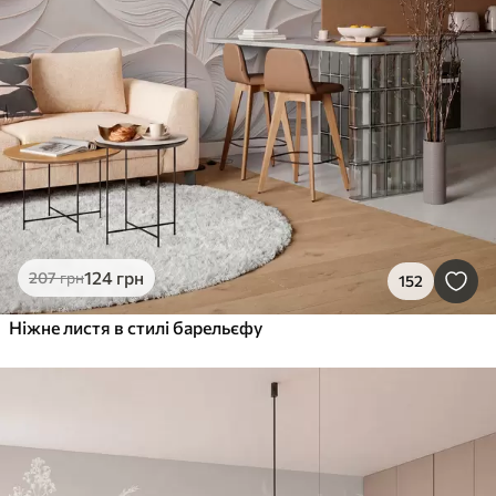
124
грн
207
грн
152
Ніжне листя в стилі барельєфу