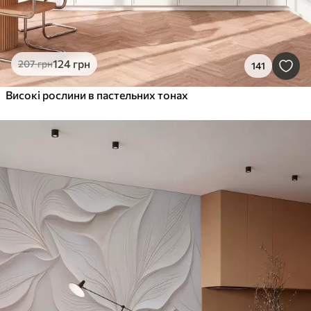
124
грн
207
грн
141
Високі рослини в пастельних тонах