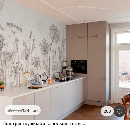
124
грн
207
грн
263
Повітряні кульбаби та польові квіти в акварельному стилі