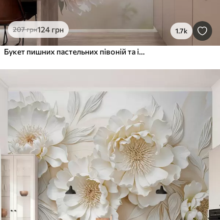
124
грн
207
грн
1.7k
Букет пишних пастельних півоній та інших квітів на м'якому розмитому тлі