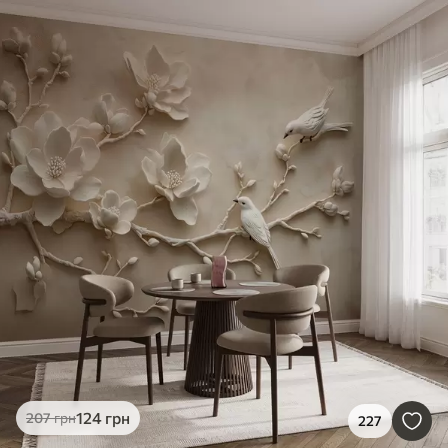
124
грн
207
грн
227