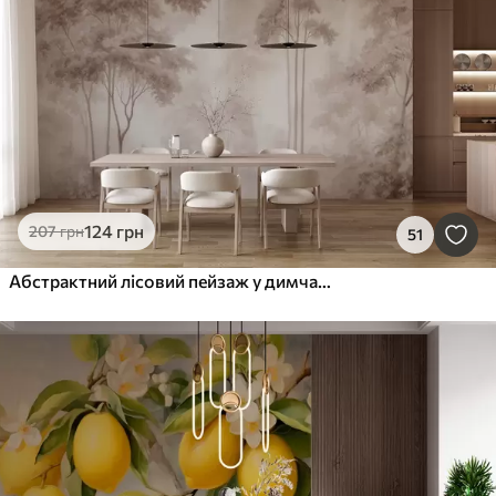
124
грн
207
грн
51
Абстрактний лісовий пейзаж у димчасто-бежевих тонах із відчуттям глибини