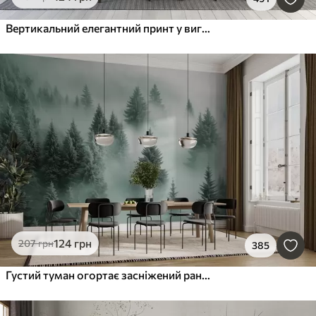
Вертикальний елегантний принт у вигляді крапкової гірлянди на бежевому фактурному тлі, що створює відчуття глибини та руху
124
грн
207
грн
385
Густий туман огортає засніжений ранковий ліс у відтінках зеленого