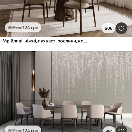
124
грн
207
грн
606
Мрійливі, ніжні, пухнасті рослини, колоски та квіти в коричневих пастельних тонах на туманному, фактурному тлі
124
грн
207
грн
491