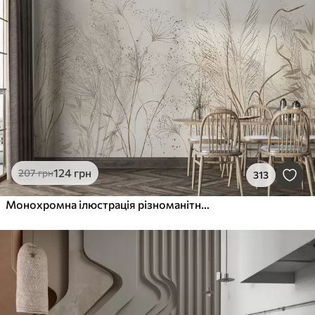
124
грн
207
грн
313
Монохромна ілюстрація різноманітних бежевих рослин і колосків з тонкими, хвилястими лініями і текстурами