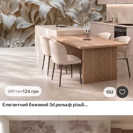
124
грн
207
грн
552
Елегантний бежевий 3d рельєф різьблених лілій