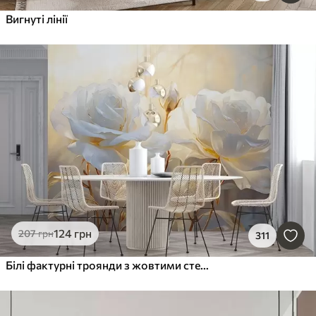
Вигнуті лінії
124
грн
207
грн
311
Білі фактурні троянди з жовтими стеблами і листям, м'яке освітлення, світлий фон з розмитими квітковими формами