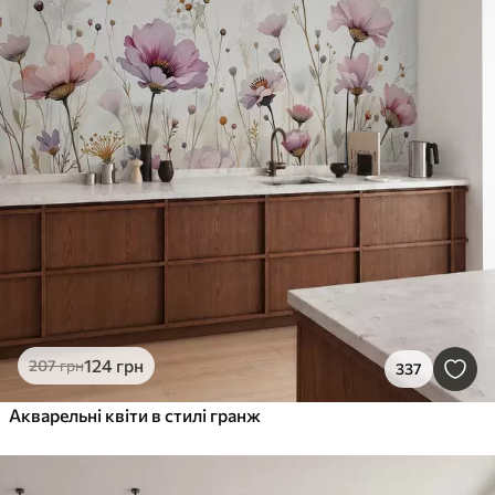
124
грн
207
грн
337
Акварельні квіти в стилі гранж