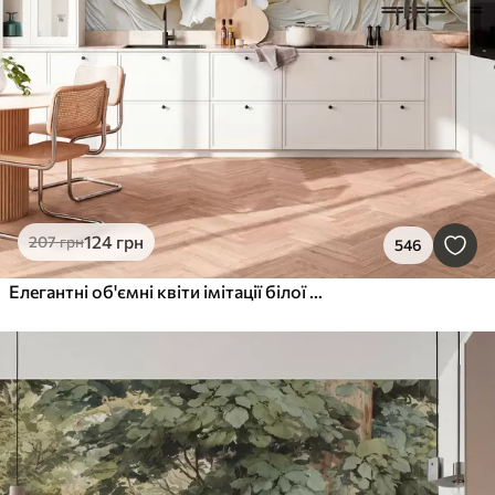
124
грн
207
грн
546
Елегантні об'ємні квіти імітації білої півонії з м'якими пелюстками та пастельно-жовтими серединками на світлому фоні