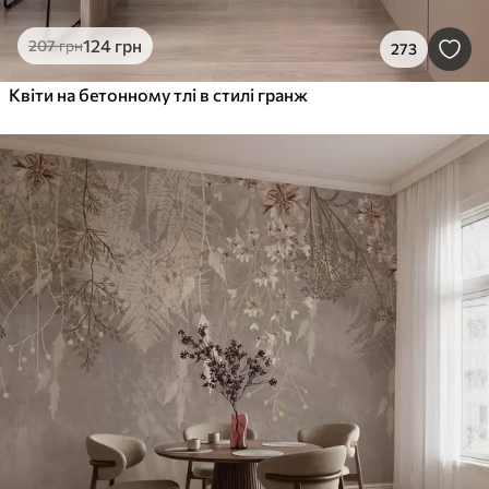
124
грн
207
грн
273
Квіти на бетонному тлі в стилі гранж