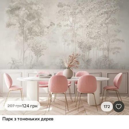
124
грн
207
грн
172
Парк з тоненьких дерев