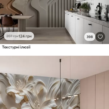
124
грн
207
грн
398
Текстурні ілюзії