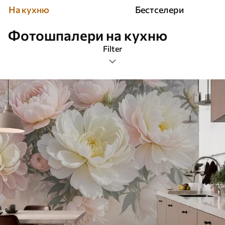
На кухню
Бестселери
Фотошпалери на кухню
Filter
Фільтр по тематиці
Орієнтація зображення
Фільр по кольору
Розумний
Очистити всі фільтри