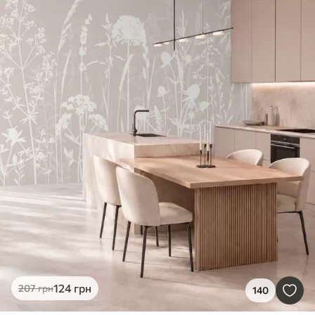
124
грн
207
грн
140