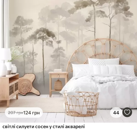
124
грн
44
207
грн
світлі силуети сосен у стилі акварелі