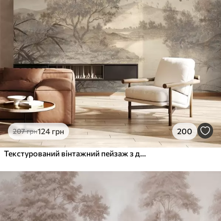
1066
640
грн
/м²
Преміум Вініл
1216
730
грн
/м²
Peel and Stick
1458
875
грн
/м²
124
грн
200
207
грн
Текстурований вінтажний пейзаж з деревом біля річки та хмарним небом, мистецтво природи в тонах сепії