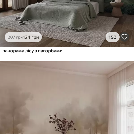
124
грн
150
207
грн
панорама лісу з пагорбами