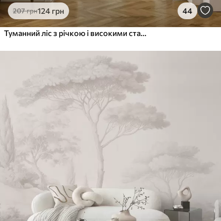
124
грн
44
207
грн
Туманний ліс з річкою і високими старовинними деревами