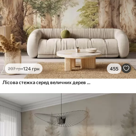
124
грн
455
207
грн
Лісова стежка серед величних дерев у стилі акварелі