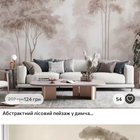
124
грн
54
207
грн
Абстрактний лісовий пейзаж у димчасто-бежевих тонах із відчуттям глибини