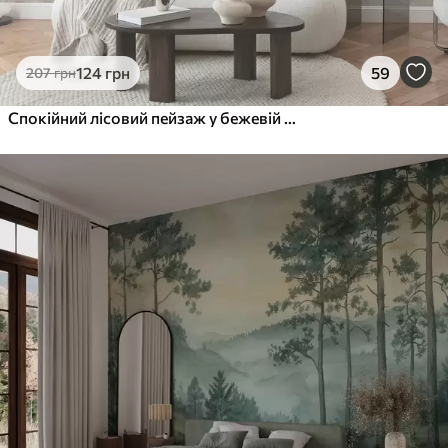
124
грн
59
207
грн
Спокійний лісовий пейзаж у бежевій кольоровій гамі