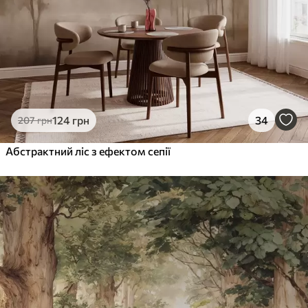
124
грн
34
207
грн
Абстрактний ліс з ефектом сепії