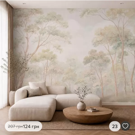
124
грн
23
207
грн