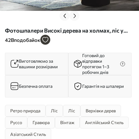
Фотошпалери Високі дерева на холмах, ліс у
тумані u97190
42
Вподобайок
Готовий до
Виготовляємо за
відправки
вашими розмірами
протягом 1–3
робочих днів
Безпечна оплата
Гарантія на шпалери
Ретро природа
Ліс
Ліс
Верхівки дерев
Руссо
Гравюра
Вінтаж
Англійський Стиль
Азіатський Стиль