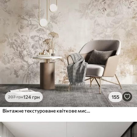
124
грн
155
207
грн
Вінтажне текстуроване квіткове мистецтво з ілюстраціями ніжних садових квітів і листя в стилі малюнка, м'які пастельні бежеві та сепійні тони