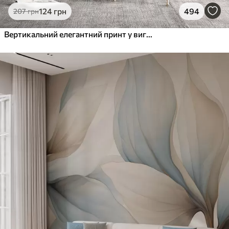
124
грн
494
207
грн
Вертикальний елегантний принт у вигляді крапкової гірлянди на бежевому фактурному тлі, що створює відчуття глибини та руху