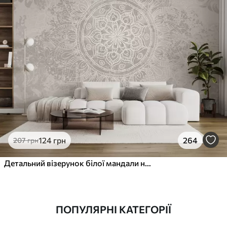
124
грн
264
207
грн
Детальний візерунок білої мандали на світло-сірому текстурованому вінтажному фоні
ПОПУЛЯРНІ КАТЕГОРІЇ