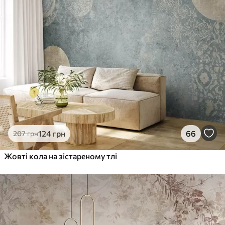
1066
640
грн
/м²
Преміум Вініл
1216
730
грн
/м²
Peel and Stick
1458
875
грн
/м²
124
грн
66
207
грн
Жовті кола на зістареному тлі