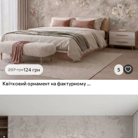
124
грн
5
207
грн
Квітковий орнамент на фактурному світлому тлі