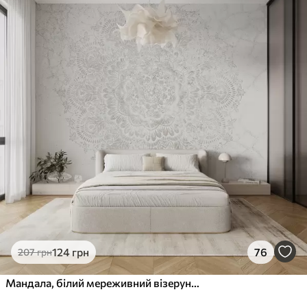
124
грн
76
207
грн
Мандала, білий мереживний візерунок із квітковими та круговими мотивами, що створює витончений і складний дизайн