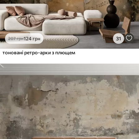
124
грн
31
207
грн
тоновані ретро-арки з плющем