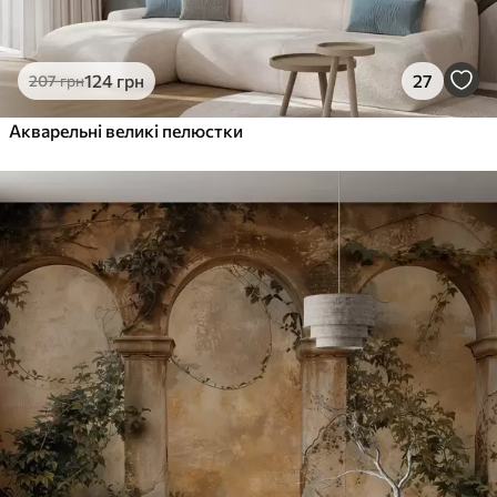
124
грн
27
207
грн
Акварельні великі пелюстки