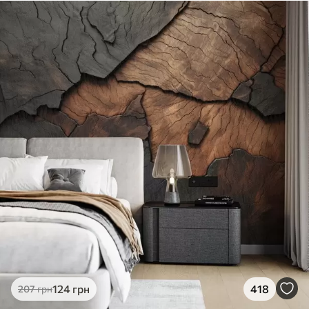
124
грн
418
207
грн