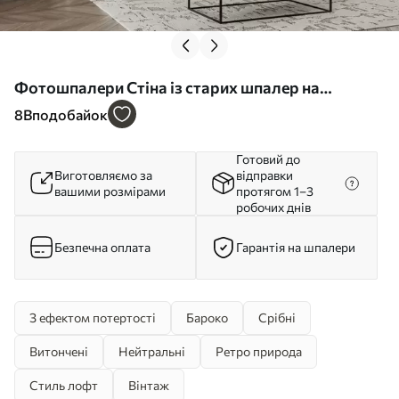
Фотошпалери Стіна із старих шпалер на
штукатурці u59142
8
Вподобайок
Готовий до
Виготовляємо за
відправки
вашими розмірами
протягом 1–3
робочих днів
Безпечна оплата
Гарантія на шпалери
З ефектом потертості
Бароко
Срібні
Витончені
Нейтральні
Ретро природа
Стиль лофт
Вінтаж