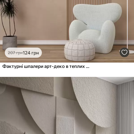
124
грн
207
грн
Фактурні шпалери арт-деко в теплих бежевих тонах. Імітація об'ємних арок