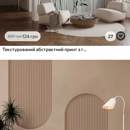
124
грн
27
207
грн
Текстурований абстрактний принт з геометричними фігурами, колами та арками, а також чорно-зеленими рослинами на білому тлі