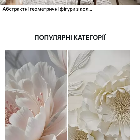
Абстрактні геометричні фігури з колами та лініями, приглушені землисті відтінки, фактурна багатошарова композиція
ПОПУЛЯРНІ КАТЕГОРІЇ