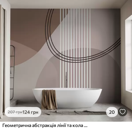
124
грн
20
207
грн
Геометрична абстракція лінії та кола мінімалізм сучасний стиль