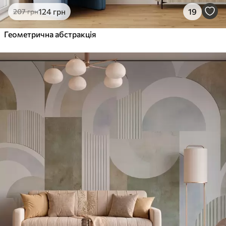
124
грн
19
207
грн
Геометрична абстракція