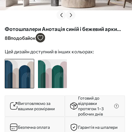
Фотошпалери Анотація синій і бежевий арки
u73098
8
Вподобайок
Цей дизайн доступний в інших кольорах:
Готовий до
Виготовляємо за
відправки
вашими розмірами
протягом 1–3
робочих днів
Безпечна оплата
Гарантія на шпалери