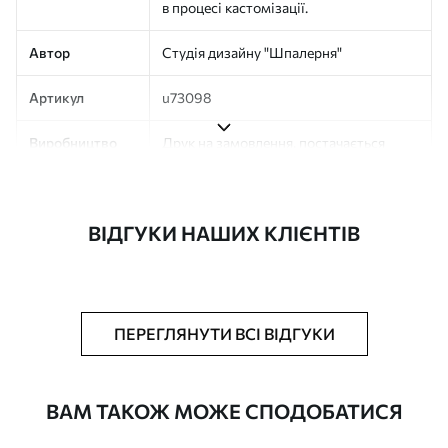
в процесі кастомізації.
Автор
Студія дизайну "Шпалерня"
Артикул
u73098
Виробництво
Друк на замовлення, постачається
рулонами до 50 см завширшки
Додатково
Можна додати покриття лаком та/або
ВІДГУКИ НАШИХ КЛІЄНТІВ
клей для шпалер
Очищення
Обережно очищайте м’якою губкою.
Фотошпалери з покриттям лаком
можна мити водою
ПЕРЕГЛЯНУТИ ВСІ ВІДГУКИ
Як клеїти?
Наклеювання встик
ВАМ ТАКОЖ МОЖЕ СПОДОБАТИСЯ
Наші матеріали