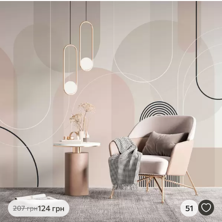
Стандарт
831
499
грн
/м²
Преміум
1066
640
грн
/м²
Преміум Вініл
1216
730
грн
/м²
Peel and Stick
1458
875
грн
/м²
124
грн
51
207
грн