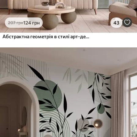
124
грн
43
207
грн
Абстрактна геометрія в стилі арт-деко з ретро-ефектом