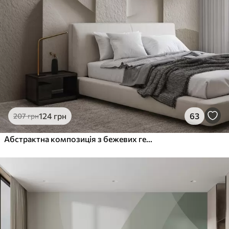
124
грн
63
207
грн
Абстрактна композиція з бежевих геометричних фігур