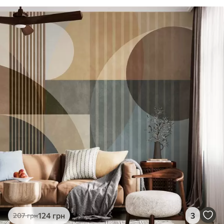
124
грн
3
207
грн