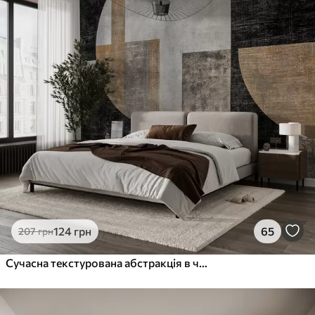
124
грн
65
207
грн
Сучасна текстурована абстракція в чорному та оранжевому кольорах