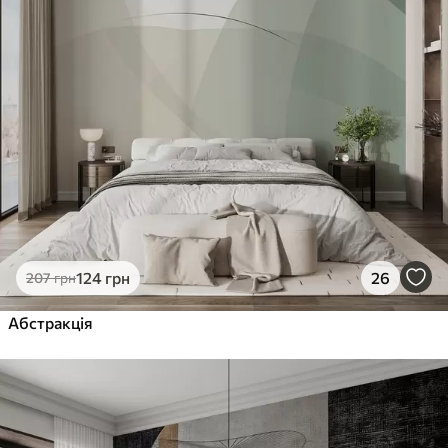
124
грн
26
207
грн
Абстракція