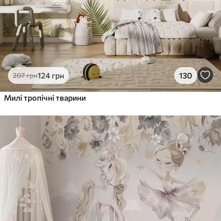
124
грн
130
207
грн
Милі тропічні тварини