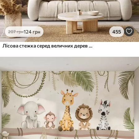
124
грн
455
207
грн
Лісова стежка серед величних дерев у стилі акварелі