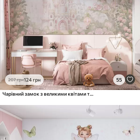
124
грн
55
207
грн
Чарівний замок з великими квітами та деревами