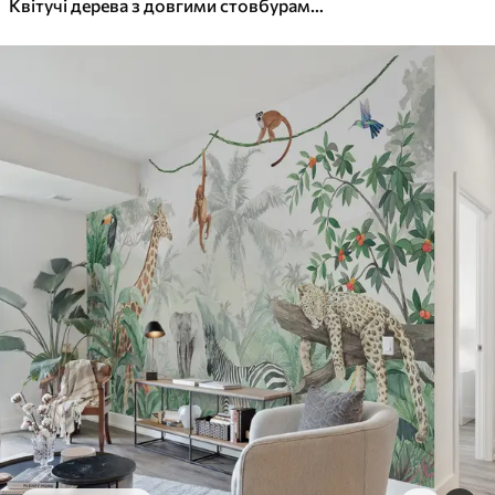
Квітучі дерева з довгими стовбурами, олені між дерев