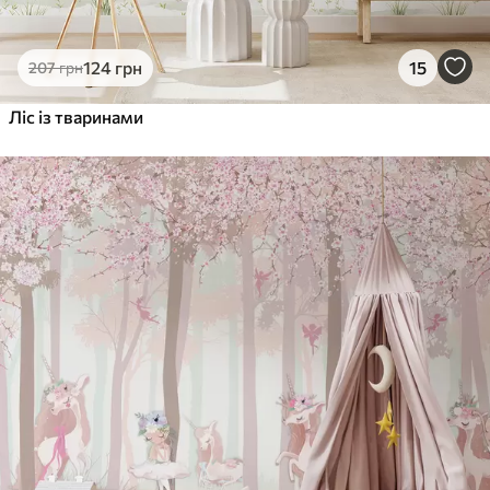
124
грн
15
207
грн
Ліс із тваринами