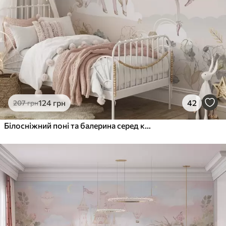
124
грн
42
207
грн
Білосніжний поні та балерина серед квітів і хмар