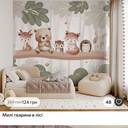
124
грн
48
207
грн
Милі тварини в лісі