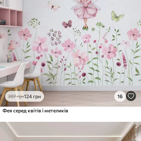
124
грн
16
207
грн
Фея серед квітів і метеликів