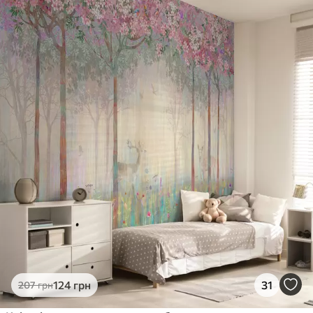
124
грн
31
207
грн