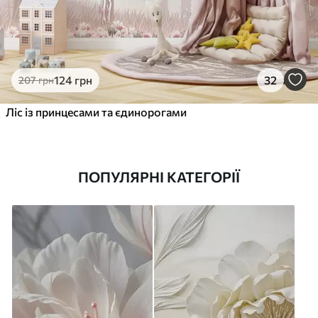
124
грн
32
207
грн
Ліс із принцесами та єдинорогами
ПОПУЛЯРНІ КАТЕГОРІЇ