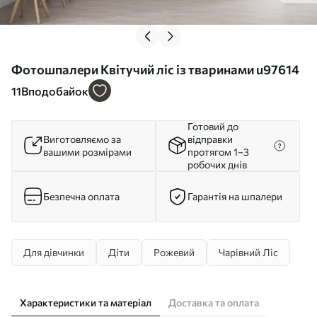
Фотошпалери Квітучий ліс із тваринами u97614
11
Вподобайок
Готовий до
Виготовляємо за
відправки
вашими розмірами
протягом 1–3
робочих днів
Безпечна оплата
Гарантія на шпалери
Для дівчинки
Діти
Рожевий
Чарівний Ліс
Характеристики та матеріал
Доставка та оплата