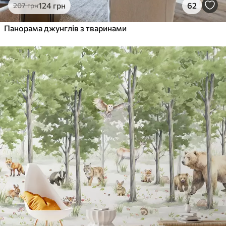
124
грн
62
207
грн
Панорама джунглів з тваринами