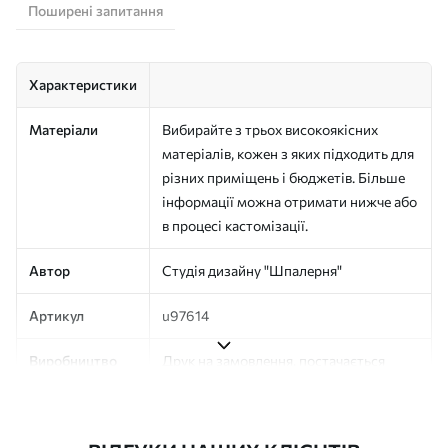
Поширені запитання
Характеристики
Матеріали
Вибирайте з трьох високоякісних
матеріалів, кожен з яких підходить для
різних приміщень і бюджетів. Більше
інформації можна отримати нижче або
в процесі кастомізації.
Автор
Студія дизайну "Шпалерня"
Артикул
u97614
Виробництво
Друк на замовлення, постачається
рулонами до 50 см завширшки
Додатково
Можна додати покриття лаком та/або