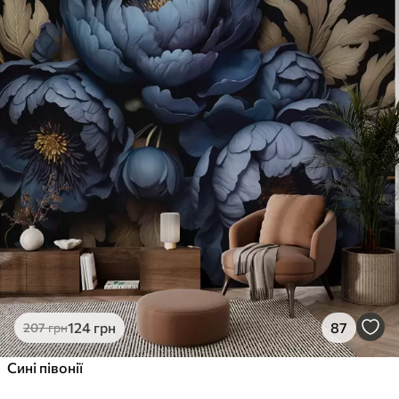
124
грн
87
207
грн
Сині півонії