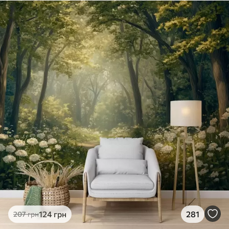
124
грн
281
207
грн