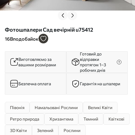
Фотошпалери Сад вечірній u75412
16
Вподобайок
Готовий до
Виготовляємо за
відправки
вашими розмірами
протягом 1–3
робочих днів
Безпечна оплата
Гарантія на шпалери
Півонія
Намальовані Рослини
Великі Квіти
Ретро природа
Хризантема
Темний
Квіткові
3D Квіти
Зелений
Рослини