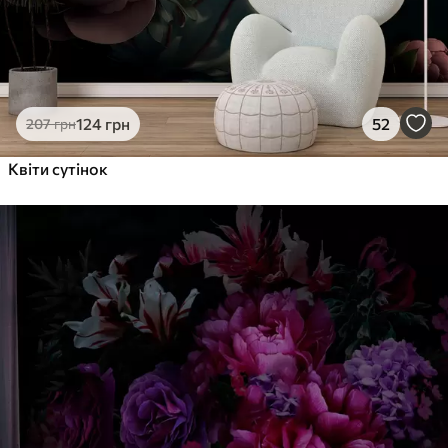
124
грн
52
207
грн
Квіти сутінок