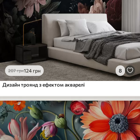
124
грн
8
207
грн
Дизайн троянд з ефектом акварелі