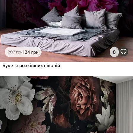
124
грн
8
207
грн
Букет з розкішних півоній