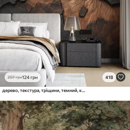
1066
640
грн
/м²
Преміум Вініл
1216
730
грн
/м²
Peel and Stick
1458
875
грн
/м²
124
грн
418
207
грн
дерево, текстура, тріщини, темний, кора, поверхня