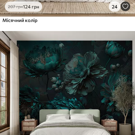
124
грн
24
207
грн
Місячний колір