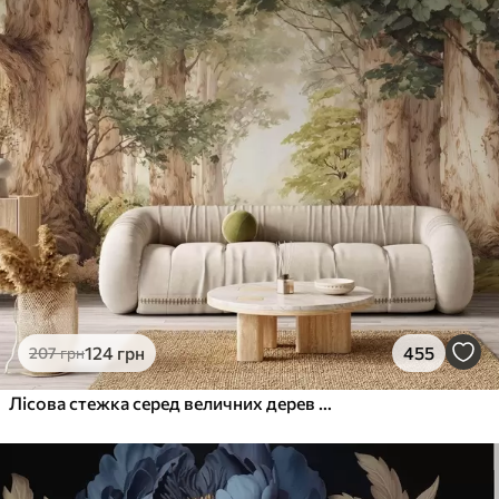
124
грн
455
207
грн
Лісова стежка серед величних дерев у стилі акварелі