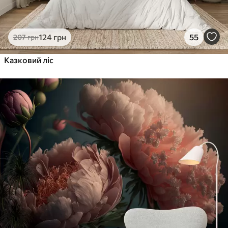
124
грн
55
207
грн
Казковий ліс