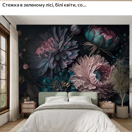
Стежка в зеленому лісі, білі квіти, сонячне світло, малюнок в стилі акрил