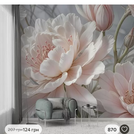
124
грн
870
207
грн