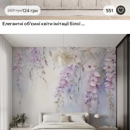
124
грн
551
207
грн
Елегантні об'ємні квіти імітації білої півонії з м'якими пелюстками та пастельно-жовтими серединками на світлому фоні