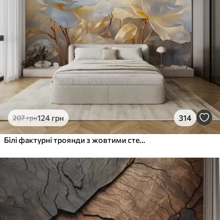
124
грн
314
207
грн
Білі фактурні троянди з жовтими стеблами і листям, м'яке освітлення, світлий фон з розмитими квітковими формами