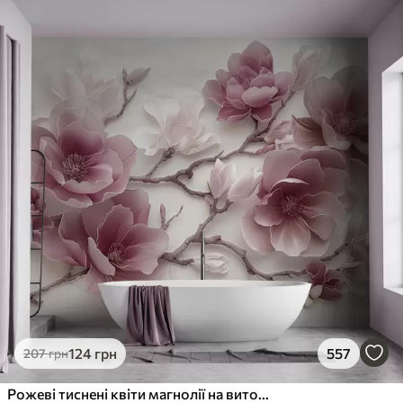
124
грн
557
207
грн
Рожеві тиснені квіти магнолії на витонченій гілці