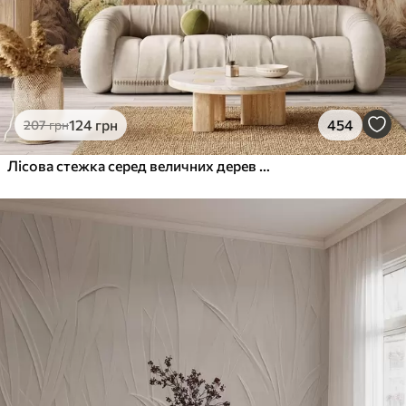
124
грн
454
207
грн
Лісова стежка серед величних дерев у стилі акварелі