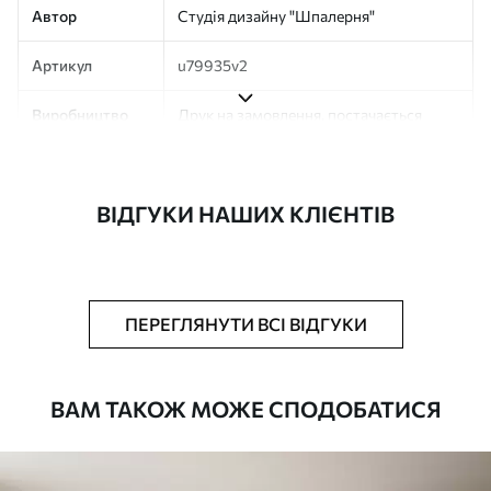
Автор
Студія дизайну "Шпалерня"
Артикул
u79935v2
Виробництво
Друк на замовлення, постачається
рулонами до 50 см завширшки
Додатково
Можна додати покриття лаком та/або
ВІДГУКИ НАШИХ КЛІЄНТІВ
клей для шпалер
Очищення
Обережно очищайте м’якою губкою.
Фотошпалери з покриттям лаком
можна мити водою
ПЕРЕГЛЯНУТИ ВСІ ВІДГУКИ
Як клеїти?
Наклеювання встик
ВАМ ТАКОЖ МОЖЕ СПОДОБАТИСЯ
Наші матеріали