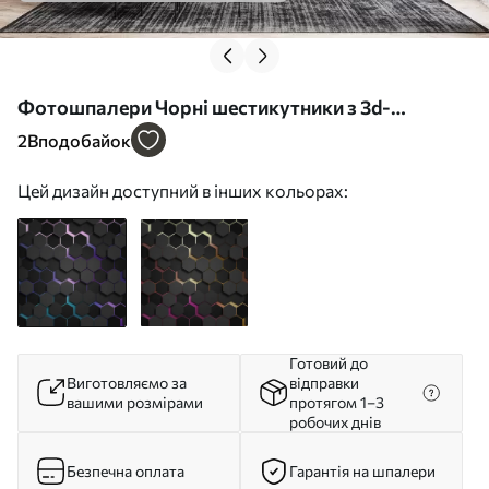
Фотошпалери Чорні шестикутники з 3d-
ефектом у чорному та фіолетовому кольорах
2
Вподобайок
u79935v2
Цей дизайн доступний в інших кольорах:
Готовий до
Виготовляємо за
відправки
вашими розмірами
протягом 1–3
робочих днів
Безпечна оплата
Гарантія на шпалери