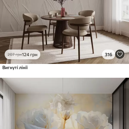
124
грн
316
207
грн
Вигнуті лінії