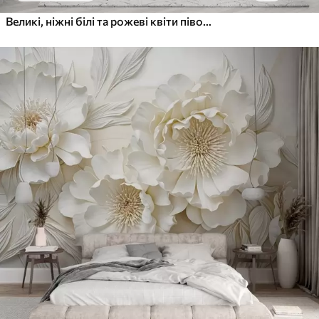
Великі, ніжні білі та рожеві квіти півонії з м'якими, пухнастими пелюстками на розмитому сірому тлі