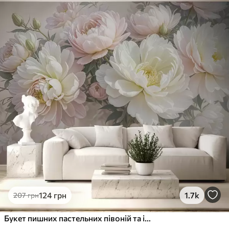
Стандарт
831
499
грн
/м²
Преміум
1066
640
грн
/м²
Преміум Вініл
1216
730
грн
/м²
Peel and Stick
1458
875
грн
/м²
124
грн
1.7k
207
грн
Букет пишних пастельних півоній та інших квітів на м'якому розмитому тлі