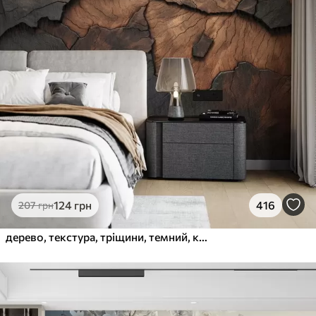
124
грн
416
207
грн
дерево, текстура, тріщини, темний, кора, поверхня