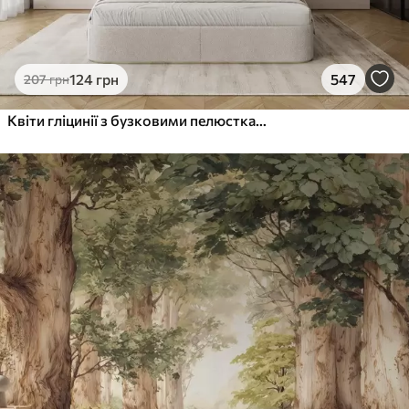
124
грн
547
207
грн
Квіти гліцинії з бузковими пелюстками та зеленим листям, що звисає з гілок, м'які пастельні кольори, пастельний фон