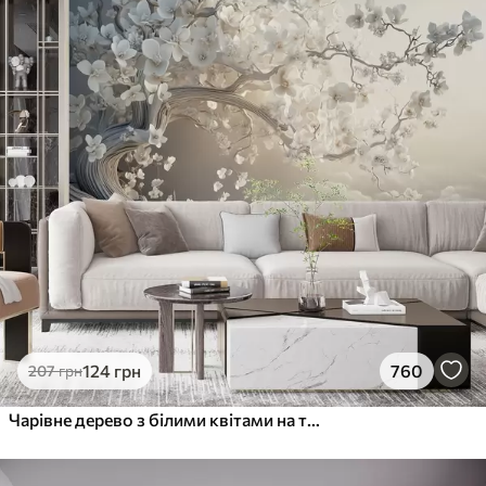
124
грн
760
207
грн
Чарівне дерево з білими квітами на тлі хмар в цікавому стилі в ніжних теплих тонах