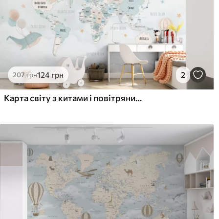
124
грн
2
207
грн
Карта світу з китами і повітряними кулями