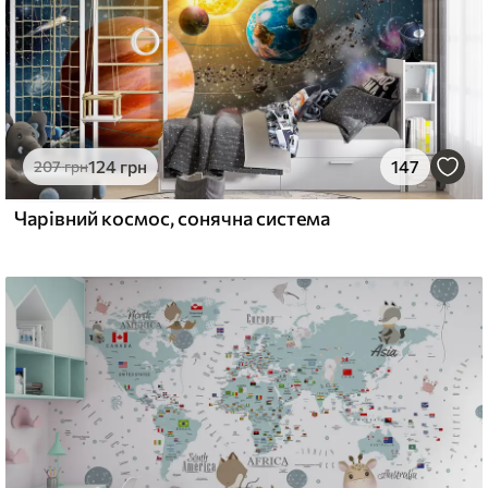
124
грн
147
207
грн
Чарівний космос, сонячна система