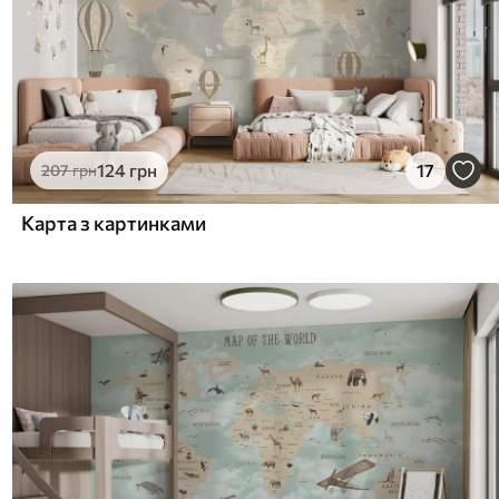
124
грн
17
207
грн
Карта з картинками