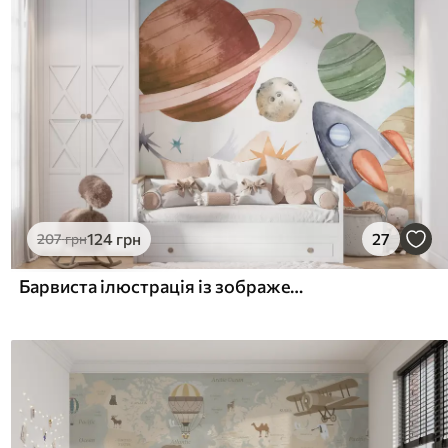
124
грн
27
207
грн
Барвиста ілюстрація із зображенням різних планет і космосу аквареллю