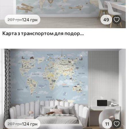
124
грн
49
207
грн
Карта з транспортом для подорожей
124
грн
11
207
грн