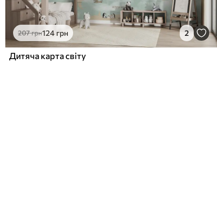
124
грн
2
207
грн
Дитяча карта світу