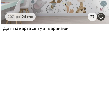
124
грн
27
207
грн
Дитяча карта світу з тваринами