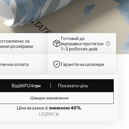
Готовий до
готовляємо за
відправки протягом
шими розмірами
1–3 робочих днів
печна оплата
Гарантія на шпалери
від
207
124
грн
Показати ціну
Швидке замовлення
Ціна вказана зі
знижкою 40%
.