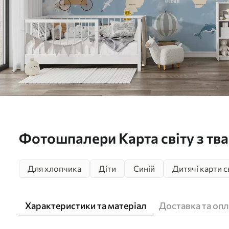
Фотошпалери Карта світу з тв
u48123
Для хлопчика
Діти
Синій
Дитячі карти с
Характеристики та матеріал
Доставка та опл