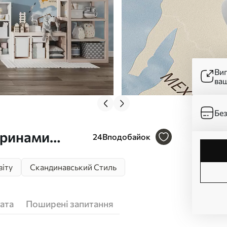
Ви
ва
Без
аринами
24
Вподобайок
віту
Скандинавський Стиль
ата
Поширені запитання