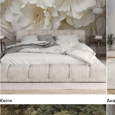
Квіти
Акв