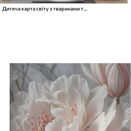
Дитяча карта світу з тваринами та визначними пам'ятками