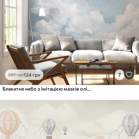
Преміум Вініл
1216
730
грн
/м²
Peel and Stick
1458
875
грн
/м²
124
грн
7
207
грн
Блакитне небо з імітацією мазків олійними фарбами