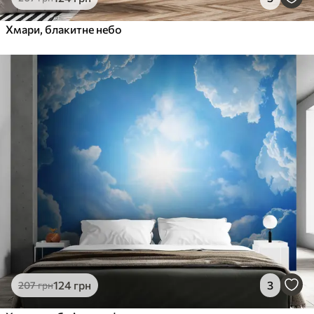
Хмари, блакитне небо
124
грн
3
207
грн