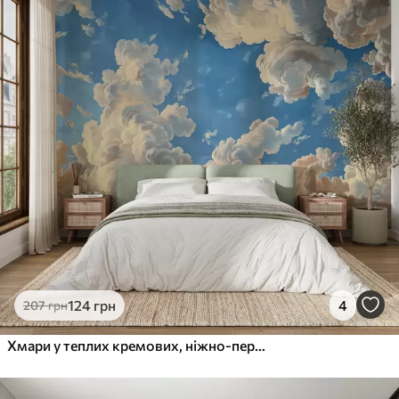
124
грн
4
207
грн
Хмари у теплих кремових, ніжно-персикових та блідих відтінках на тлі глибокого, яскраво-блакитного неба