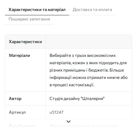
Характеристики та матеріал
Доставка та оплата
Поширені запитання
Характеристики
Матеріали
Вибирайте з трьох високоякісних
матеріалів, кожен з яких підходить для
різних приміщень і бюджетів. Більше
інформації можна отримати нижче або
в процесі кастомізації.
Автор
Студія дизайну "Шпалерня"
Артикул
u51247
Виробництво
Друк на замовлення, постачається
рулонами до 50 см завширшки