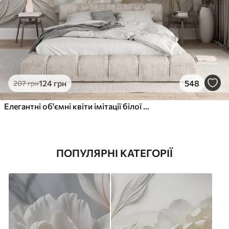
124
грн
548
207
грн
Елегантні об'ємні квіти імітації білої півонії з м'якими пелюстками та пастельно-жовтими серединками на світлому фоні
ПОПУЛЯРНІ КАТЕГОРІЇ