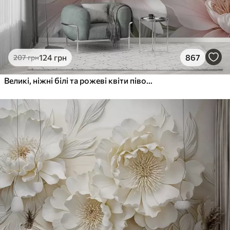
124
грн
867
207
грн
Великі, ніжні білі та рожеві квіти півонії з м'якими, пухнастими пелюстками на розмитому сірому тлі