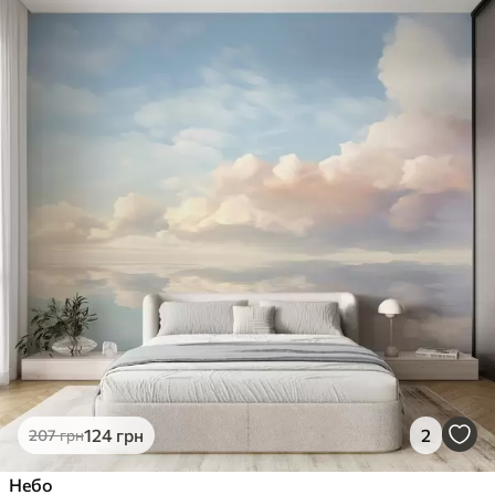
124
грн
2
207
грн
Небо