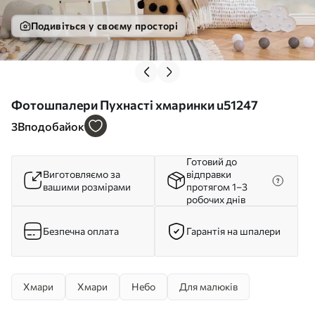
Подивіться у своєму просторі
Фотошпалери Пухнасті хмаринки u51247
3
Вподобайок
Готовий до
Виготовляємо за
відправки
вашими розмірами
протягом 1–3
робочих днів
Безпечна оплата
Гарантія на шпалери
Хмари
Хмари
Небо
Для малюків