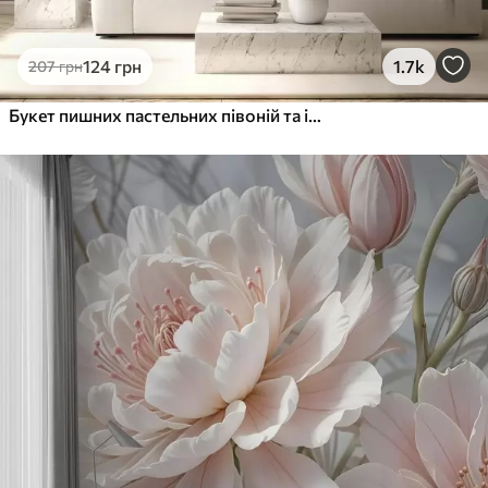
124
грн
1.7k
207
грн
Букет пишних пастельних півоній та інших квітів на м'якому розмитому тлі