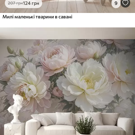
124
грн
9
207
грн
Милі маленькі тварини в савані