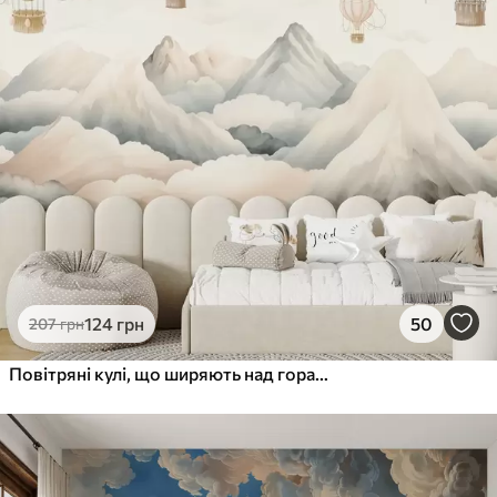
124
грн
50
207
грн
Повітряні кулі, що ширяють над горами в нейтральних, м'яких пастельних тонах