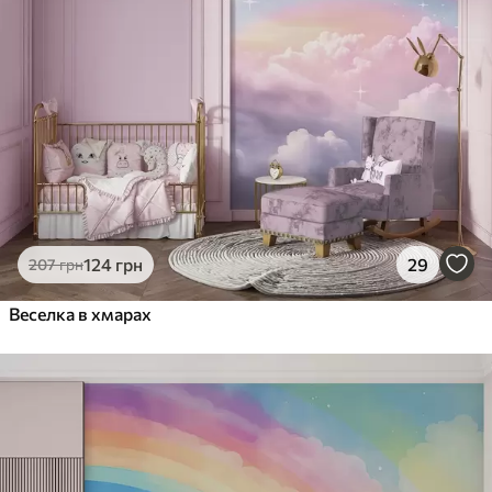
124
грн
29
207
грн
Веселка в хмарах