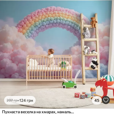
124
грн
45
207
грн
Пухнаста веселка на хмарах, намальована