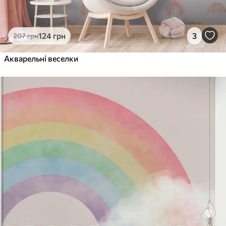
124
грн
3
207
грн
Акварельні веселки