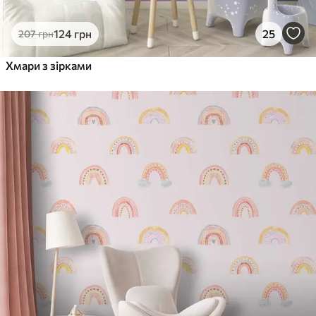
124
грн
25
207
грн
Хмари з зірками