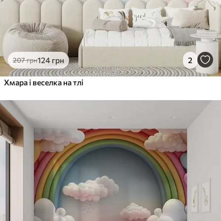
124
грн
2
207
грн
Хмара і веселка на тлі