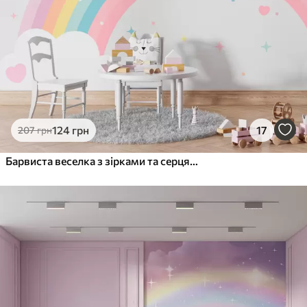
1216
730
грн
/м²
Peel and Stick
1458
875
грн
/м²
124
грн
17
207
грн
Барвиста веселка з зірками та серцями в скандинавському стилі