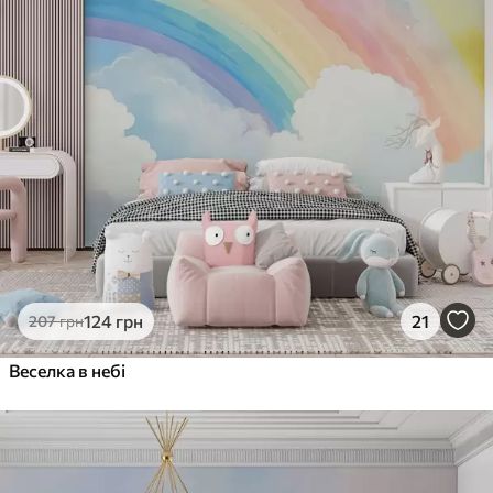
124
грн
21
207
грн
Веселка в небі