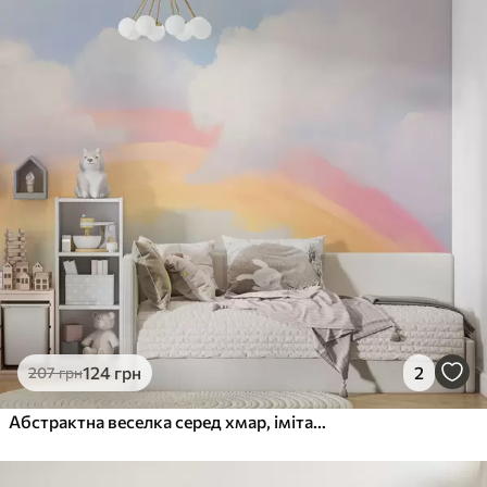
124
грн
2
207
грн
Абстрактна веселка серед хмар, імітація живопису