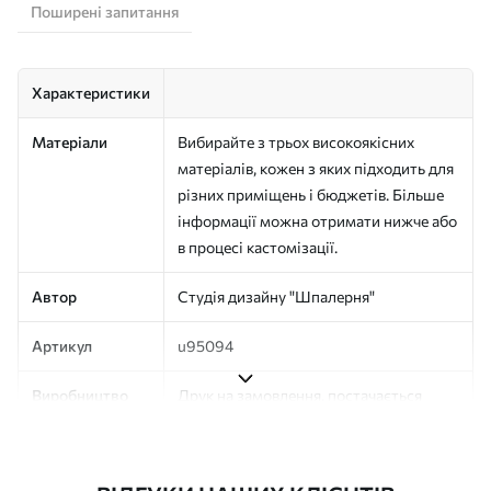
Поширені запитання
Характеристики
Матеріали
Вибирайте з трьох високоякісних
матеріалів, кожен з яких підходить для
різних приміщень і бюджетів. Більше
інформації можна отримати нижче або
в процесі кастомізації.
Автор
Студія дизайну "Шпалерня"
Артикул
u95094
Виробництво
Друк на замовлення, постачається
рулонами до 50 см завширшки
Додатково
Можна додати покриття лаком та/або