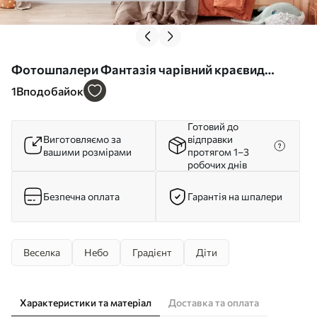
Фотошпалери Фантазія чарівний краєвид
веселка на небі u95094
1
Вподобайок
Готовий до
Виготовляємо за
відправки
вашими розмірами
протягом 1–3
робочих днів
Безпечна оплата
Гарантія на шпалери
Веселка
Небо
Градієнт
Діти
Характеристики та матеріал
Доставка та оплата