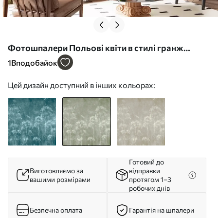
Фотошпалери Польові квіти в стилі гранж
u96551v1
1
Вподобайок
Цей дизайн доступний в інших кольорах:
Готовий до
Виготовляємо за
відправки
вашими розмірами
протягом 1–3
робочих днів
Безпечна оплата
Гарантія на шпалери