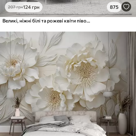
124
грн
875
207
грн
Великі, ніжні білі та рожеві квіти півонії з м'якими, пухнастими пелюстками на розмитому сірому тлі