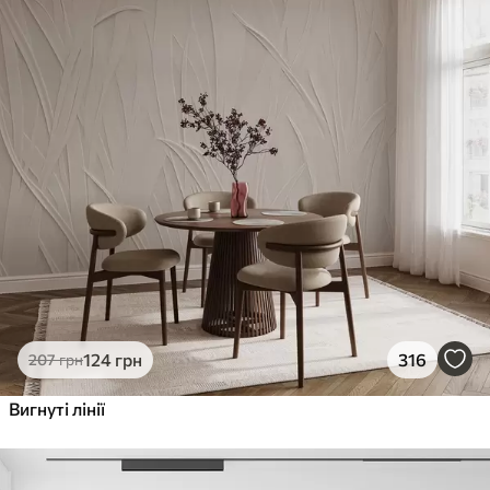
124
грн
316
207
грн
Вигнуті лінії