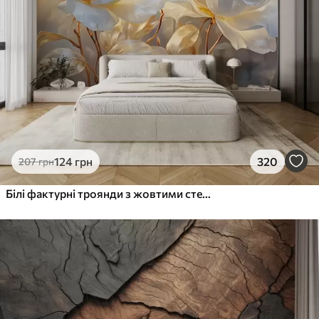
124
грн
320
207
грн
Білі фактурні троянди з жовтими стеблами і листям, м'яке освітлення, світлий фон з розмитими квітковими формами