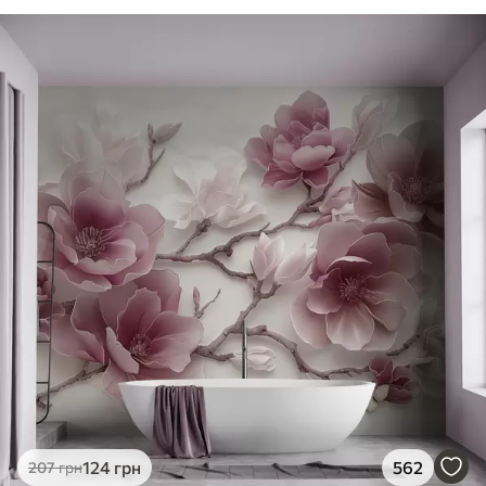
124
грн
562
207
грн