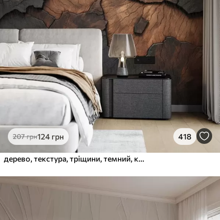
124
грн
418
207
грн
дерево, текстура, тріщини, темний, кора, поверхня