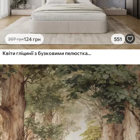
124
грн
551
207
грн
Квіти гліцинії з бузковими пелюстками та зеленим листям, що звисає з гілок, м'які пастельні кольори, пастельний фон