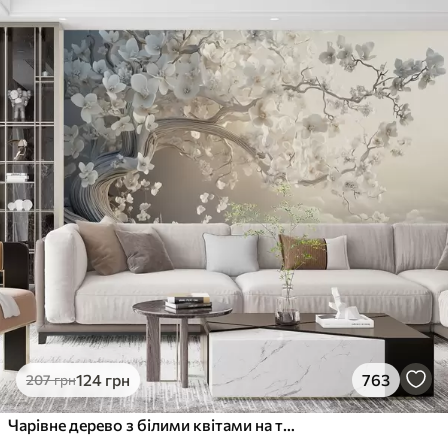
124
грн
763
207
грн
Чарівне дерево з білими квітами на тлі хмар в цікавому стилі в ніжних теплих тонах