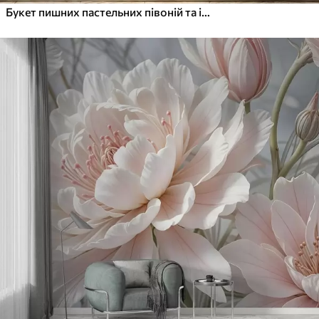
Букет пишних пастельних півоній та інших квітів на м'якому розмитому тлі