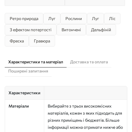
Ретро природа
Луг
Рослини
Луг
Ліс
З ефектом потертості
Витончені
Дельфіній
Фреска
Гравюра
Характеристики та матеріал
Доставка та оплата
Поширені запитання
Характеристики
Матеріали
Вибирайте з трьох високоякісних
матеріалів, кожен з яких підходить для
різних приміщень і бюджетів. Більше
інформації можна отримати нижче або