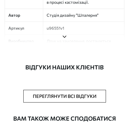
в процесі кастомізації.
Автор
Студія дизайну "Шпалерня"
Артикул
u96551v1
Виробництво
Друк на замовлення, постачається
рулонами до 50 см завширшки
Додатково
Можна додати покриття лаком та/або
ВІДГУКИ НАШИХ КЛІЄНТІВ
клей для шпалер
Очищення
Обережно очищайте м’якою губкою.
Фотошпалери з покриттям лаком
можна мити водою
ПЕРЕГЛЯНУТИ ВСІ ВІДГУКИ
Як клеїти?
Наклеювання встик
ВАМ ТАКОЖ МОЖЕ СПОДОБАТИСЯ
Наші матеріали