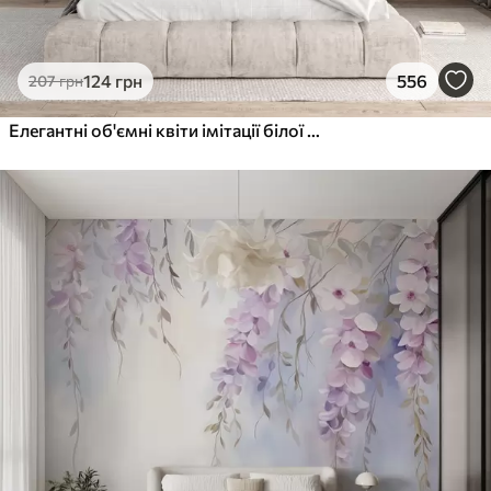
124
грн
556
207
грн
Елегантні об'ємні квіти імітації білої півонії з м'якими пелюстками та пастельно-жовтими серединками на світлому фоні