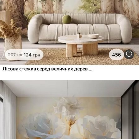
124
грн
456
207
грн
Лісова стежка серед величних дерев у стилі акварелі