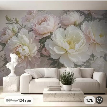
Стандарт
831
499
грн
/м²
Преміум
1066
640
грн
/м²
Преміум Вініл
1216
730
грн
/м²
Peel and Stick
1458
875
грн
/м²
124
грн
1.7k
207
грн