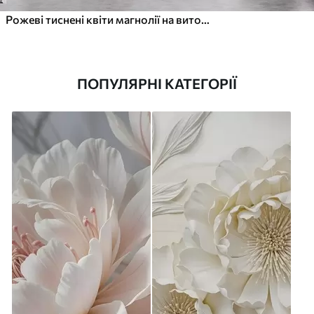
Рожеві тиснені квіти магнолії на витонченій гілці
ПОПУЛЯРНІ КАТЕГОРІЇ