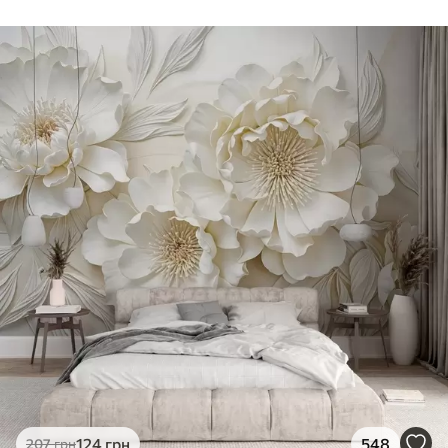
124
грн
548
207
грн