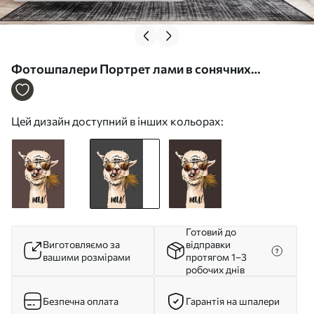
Фотошпалери Портрет лами в сонячних
окулярах із віяловим пальмовим листом
u98177v1
Цей дизайн доступний в інших кольорах:
Готовий до
Виготовляємо за
відправки
вашими розмірами
протягом 1–3
робочих днів
Безпечна оплата
Гарантія на шпалери