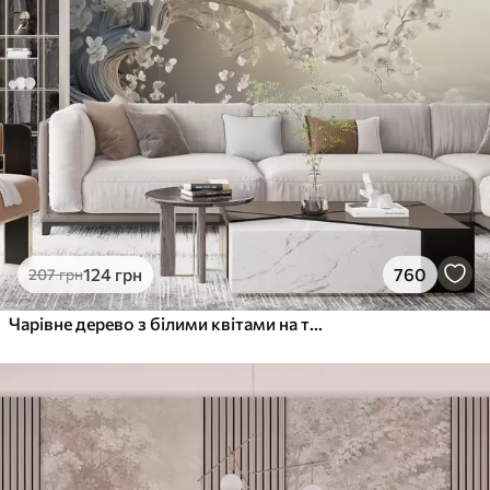
124
грн
760
207
грн
Чарівне дерево з білими квітами на тлі хмар в цікавому стилі в ніжних теплих тонах