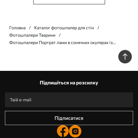
Головна
Каталог фотошпалер для стін
Фотошпалери Тварини
Фотошпалери Портрет лами в сонячних окулярах із
віяловим пальмовим листом u98177v1
Підпишіться на розсилку
Підписатися