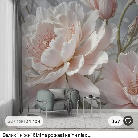
124
грн
867
207
грн
Великі, ніжні білі та рожеві квіти півонії з м'якими, пухнастими пелюстками на розмитому сірому тлі