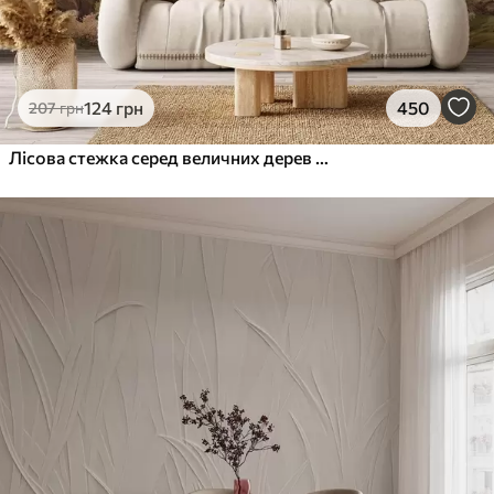
124
грн
450
207
грн
Лісова стежка серед величних дерев у стилі акварелі