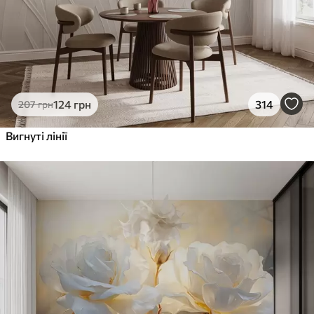
124
грн
314
207
грн
Вигнуті лінії