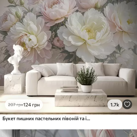
Преміум
1066
640
грн
/м²
Преміум Вініл
1216
730
грн
/м²
Peel and Stick
1458
875
грн
/м²
124
грн
1.7k
207
грн
Букет пишних пастельних півоній та інших квітів на м'якому розмитому тлі