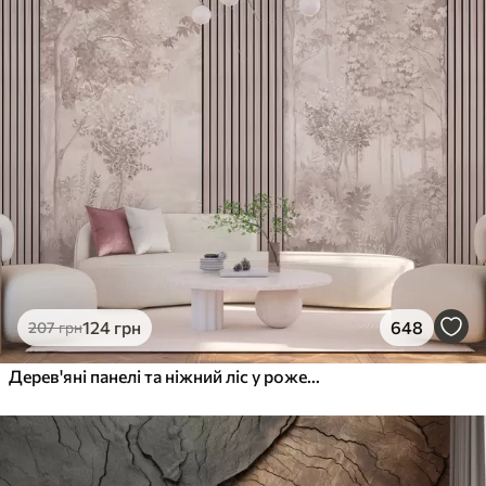
124
грн
648
207
грн
Дерев'яні панелі та ніжний ліс у рожевих тонах