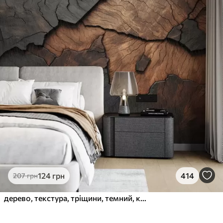
124
грн
414
207
грн
дерево, текстура, тріщини, темний, кора, поверхня