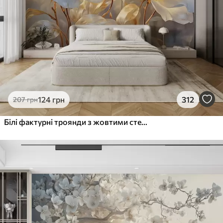
124
грн
312
207
грн
Білі фактурні троянди з жовтими стеблами і листям, м'яке освітлення, світлий фон з розмитими квітковими формами