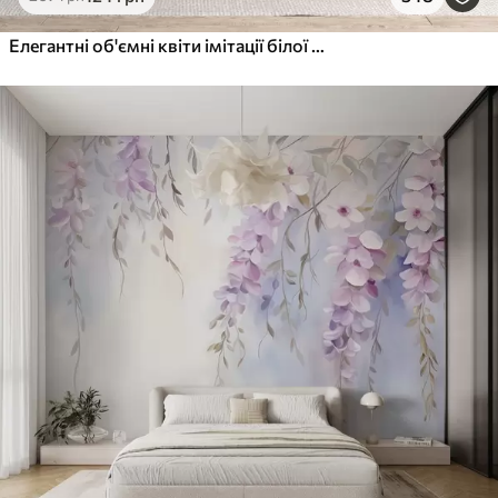
Елегантні об'ємні квіти імітації білої півонії з м'якими пелюстками та пастельно-жовтими серединками на світлому фоні