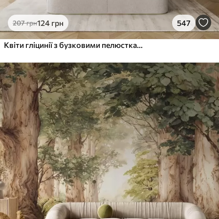
124
грн
547
207
грн
Квіти гліцинії з бузковими пелюстками та зеленим листям, що звисає з гілок, м'які пастельні кольори, пастельний фон