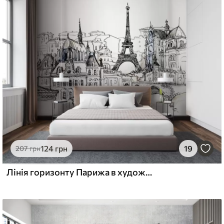
еміум
6
640
грн
/м²
l and Stick
8
875
грн
/м²
124
грн
19
207
грн
Лінія горизонту Парижа в художніх обрисах