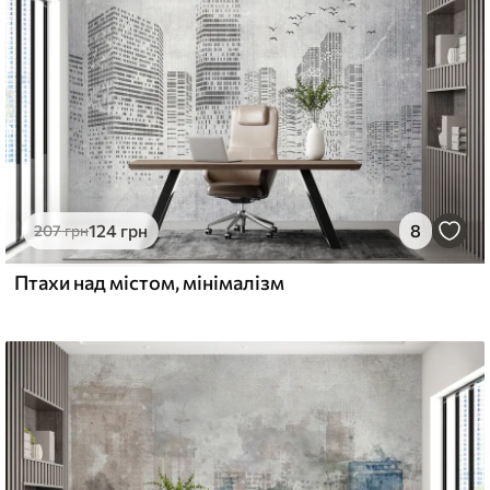
124
грн
8
207
грн
Птахи над містом, мінімалізм