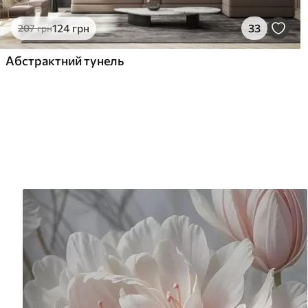
124
грн
33
207
грн
Абстрактний тунель