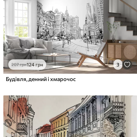
124
грн
3
207
грн
Будівля, денний і хмарочос