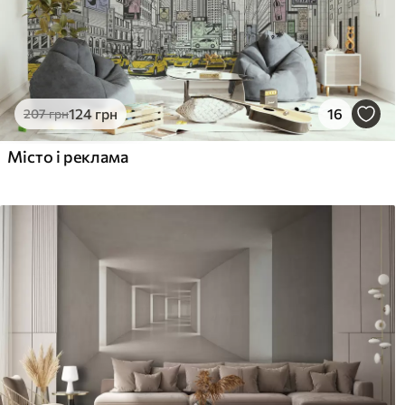
124
грн
16
207
грн
Місто і реклама