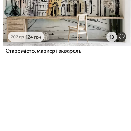
124
грн
13
207
грн
Старе місто, маркер і акварель