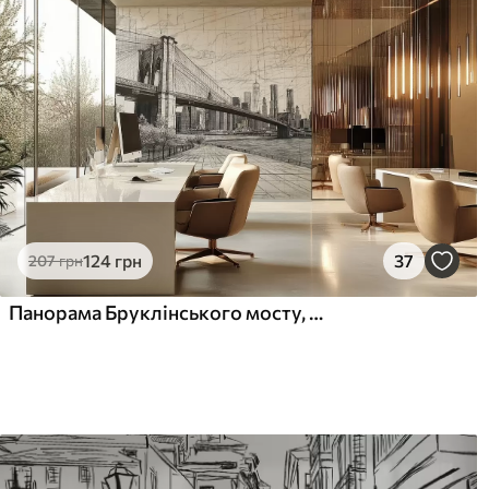
лаком можна мити водою
Як клеїти?
Наклеювання встик
Наші матеріали
Стандарт
Пр
831
106
499
грн
/м²
124
грн
37
207
грн
Преміум Вініл
Pee
Панорама Бруклінського мосту, виконана в ескізній ретро-техніці з лініями та подряпинами
1216
145
730
грн
/м²