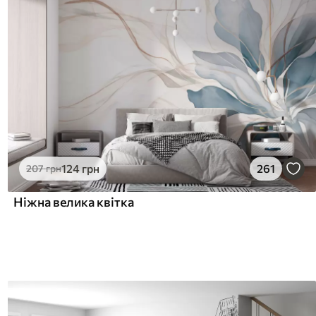
124
грн
261
207
грн
Ніжна велика квітка