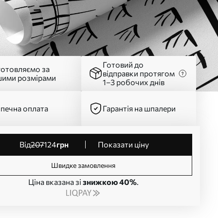
Готовий до
готовляємо за
відправки протягом
шими розмірами
1–3 робочих днів
печна оплата
Гарантія на шпалери
від
207
124
грн
Показати ціну
Швидке замовлення
Ціна вказана зі
знижкою 40%
.