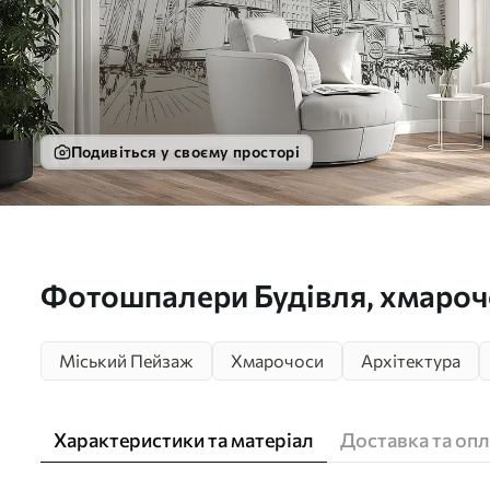
Подивіться у своєму просторі
Фотошпалери Будівля, хмарочо
Міський Пейзаж
Хмарочоси
Архітектура
Характеристики та матеріал
Доставка та опл