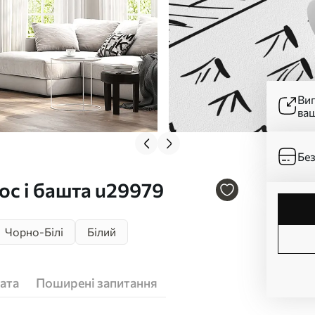
Ви
ва
Без
с і башта u29979
Чорно-Білі
Білий
ата
Поширені запитання