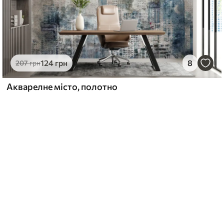
124
грн
8
207
грн
Акварелне місто, полотно