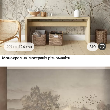
1216
730
грн
/м²
Peel and Stick
1458
875
грн
/м²
124
грн
319
207
грн
Монохромна ілюстрація різноманітних бежевих рослин і колосків з тонкими, хвилястими лініями і текстурами