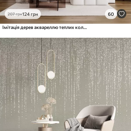
124
грн
60
207
грн
Імітація дерев аквареллю теплих кольорів