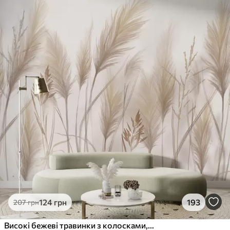
124
грн
193
207
грн
Високі бежеві травинки з колосками, що колишуться на вітрі на м'якому світлому тлі