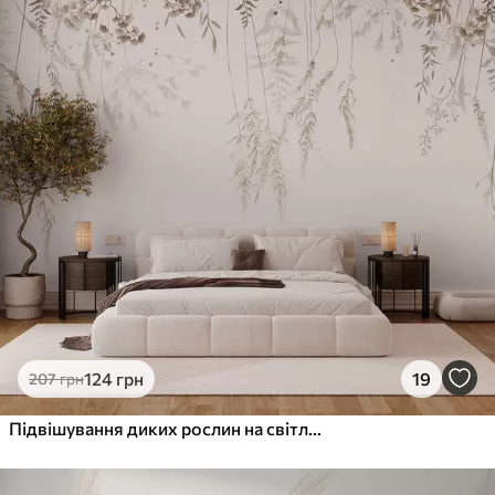
124
грн
19
207
грн
Підвішування диких рослин на світлому тлі