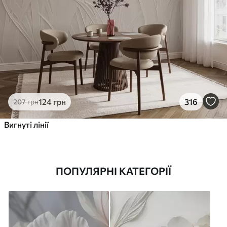
124
грн
316
207
грн
Вигнуті лінії
ПОПУЛЯРНІ КАТЕГОРІЇ