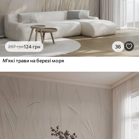
124
грн
36
207
грн
М'які трави на березі моря