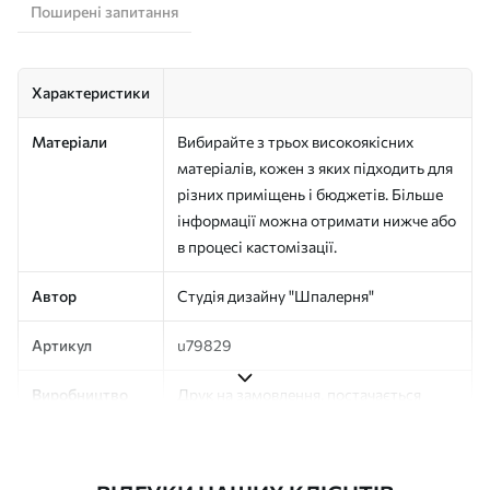
Поширені запитання
Характеристики
Матеріали
Вибирайте з трьох високоякісних
матеріалів, кожен з яких підходить для
різних приміщень і бюджетів. Більше
інформації можна отримати нижче або
в процесі кастомізації.
Автор
Студія дизайну "Шпалерня"
Артикул
u79829
Виробництво
Друк на замовлення, постачається
рулонами до 50 см завширшки
Додатково
Можна додати покриття лаком та/або