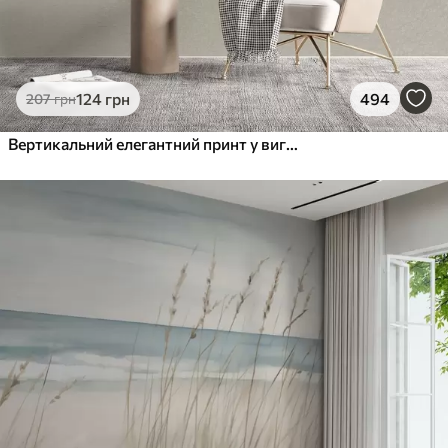
124
грн
494
207
грн
Вертикальний елегантний принт у вигляді крапкової гірлянди на бежевому фактурному тлі, що створює відчуття глибини та руху