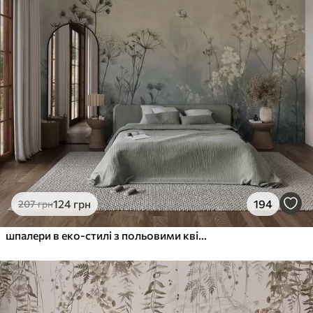
124
грн
194
207
грн
шпалери в еко-стилі з польовими квітами та рослинами на фактурному тлі