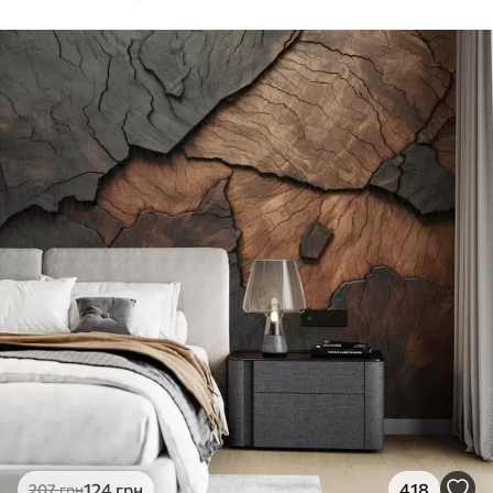
124
грн
418
207
грн