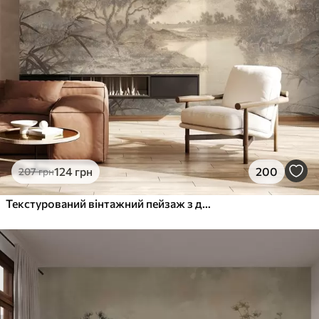
124
грн
200
207
грн
Текстурований вінтажний пейзаж з деревом біля річки та хмарним небом, мистецтво природи в тонах сепії