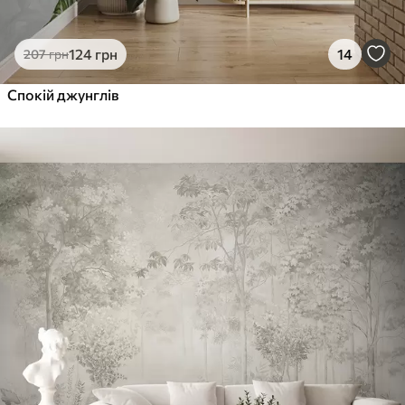
124
грн
14
207
грн
Спокій джунглів