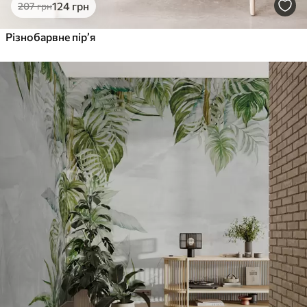
124
грн
207
грн
Різнобарвне пір’я