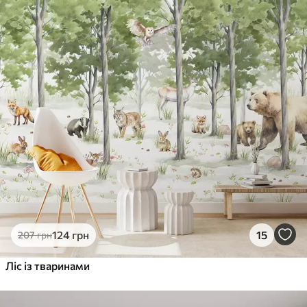
124
грн
15
207
грн
Ліс із тваринами