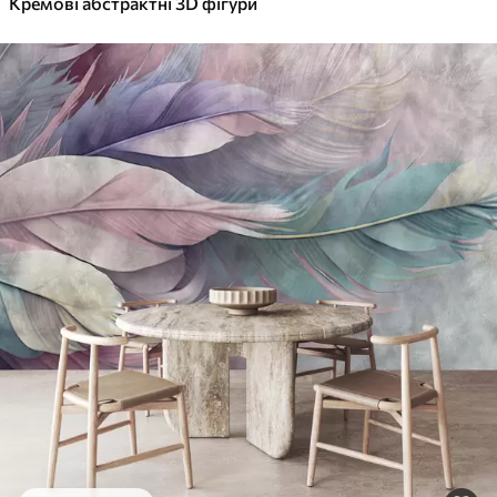
Кремові абстрактні 3D фігури