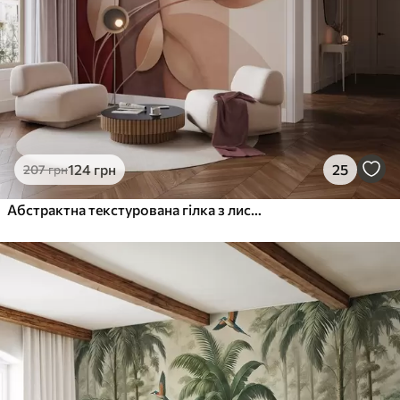
1216
730
грн
/м²
Peel and Stick
1458
875
грн
/м²
124
грн
25
207
грн
Абстрактна текстурована гілка з листям у відтінках коричневого, бежевого та червоного на тлі абстрактних форм