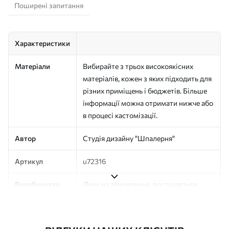
Поширені запитання
Характеристики
Матеріали
Вибирайте з трьох високоякісних
матеріалів, кожен з яких підходить для
різних приміщень і бюджетів. Більше
інформації можна отримати нижче або
в процесі кастомізації.
Автор
Студія дизайну "Шпалерня"
Артикул
u72316
Виробництво
Друк на замовлення, постачається
рулонами до 50 см завширшки
Додатково
Можна додати покриття лаком та/або