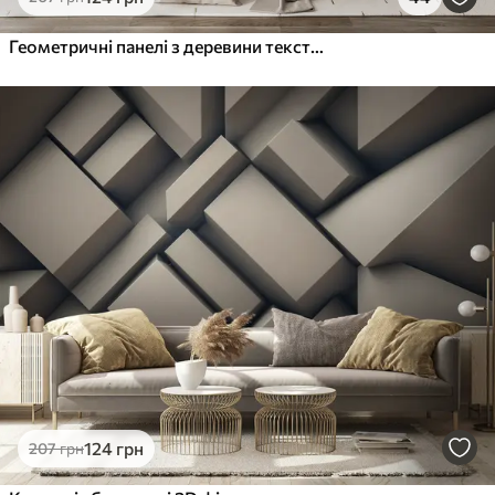
Геометричні панелі з деревини текстури
124
грн
207
грн