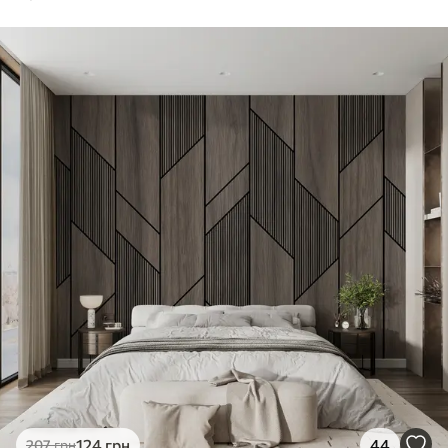
124
грн
44
207
грн