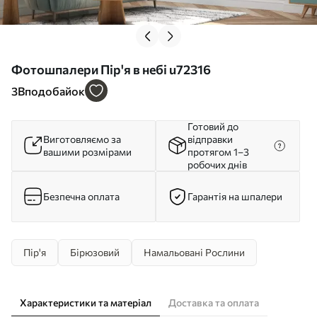
Фотошпалери Пір'я в небі u72316
3
Вподобайок
Готовий до
Виготовляємо за
відправки
вашими розмірами
протягом 1–3
робочих днів
Безпечна оплата
Гарантія на шпалери
Пір'я
Бірюзовий
Намальовані Рослини
Характеристики та матеріал
Доставка та оплата