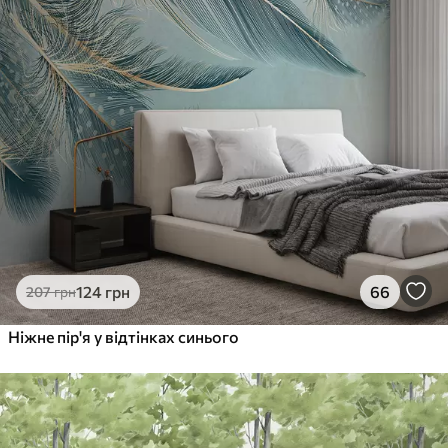
124
грн
66
207
грн
Ніжне пір'я у відтінках синього