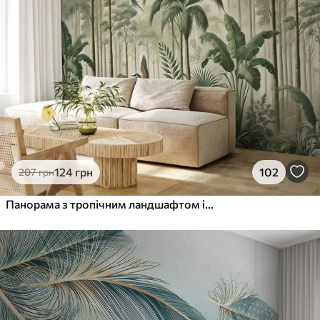
124
грн
102
207
грн
Панорама з тропічним ландшафтом і птахами