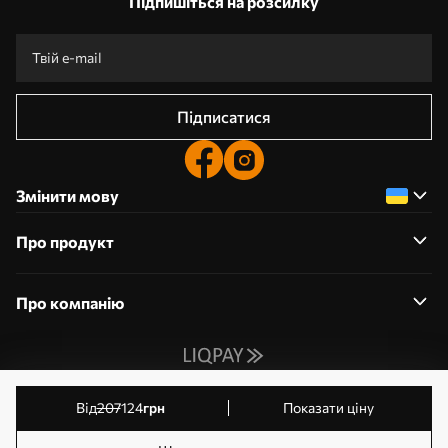
Підпишіться на розсилку
Підписатися
Змінити мову
Про продукт
Про компанію
0800359204
від
207
124
грн
Показати ціну
Редагування дозволів на файли cookie
© 2011-2026 Шпалерня. Усі права захищені. Власник: