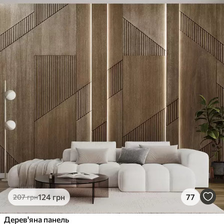
124
грн
77
207
грн
Дерев'яна панель