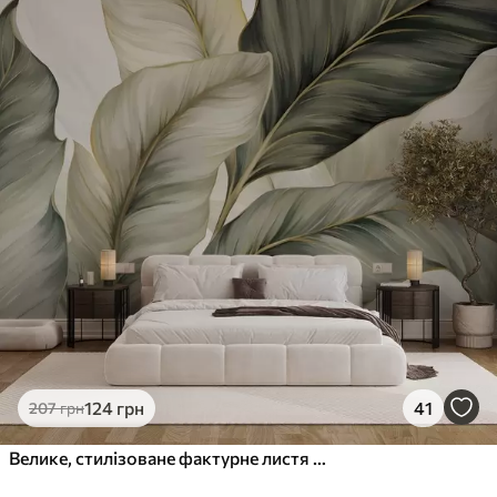
124
грн
41
207
грн
Велике, стилізоване фактурне листя з деталізованими прожилками у різних відтінках зеленого, кремового та бежевого