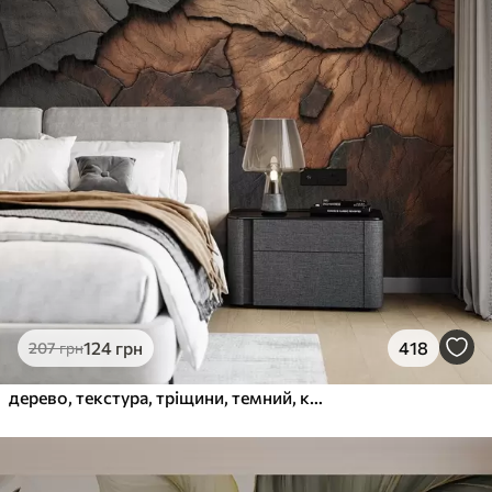
124
грн
418
207
грн
дерево, текстура, тріщини, темний, кора, поверхня