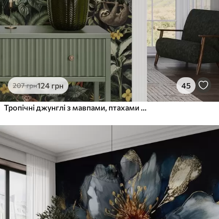
124
грн
45
207
грн
Тропічні джунглі з мавпами, птахами та густим листям