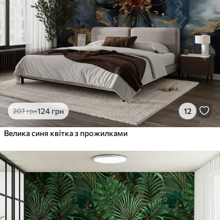
124
грн
12
207
грн
Велика синя квітка з прожилками