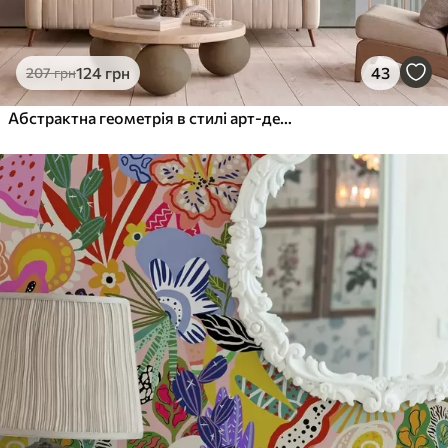
124
грн
43
207
грн
Абстрактна геометрія в стилі арт-деко з ретро-ефектом