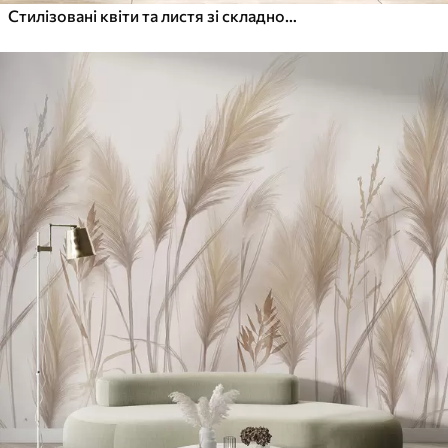
Стилізовані квіти та листя зі складною лінійною роботою у відтінках бірюзового та жовтого на темному тлі