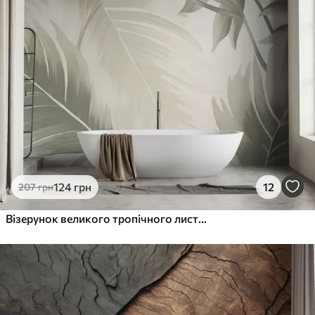
1066
640
грн
/м²
Преміум Вініл
1216
730
грн
/м²
Peel and Stick
1458
875
грн
/м²
124
грн
12
207
грн
Візерунок великого тропічного листя в м'яких зелених і бежевих відтінках, з плавними градієнтами і делікатними текстурними деталями