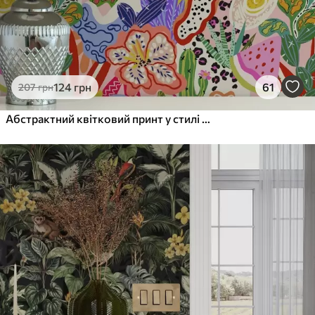
124
грн
61
207
грн
Абстрактний квітковий принт у стилі поп-арт