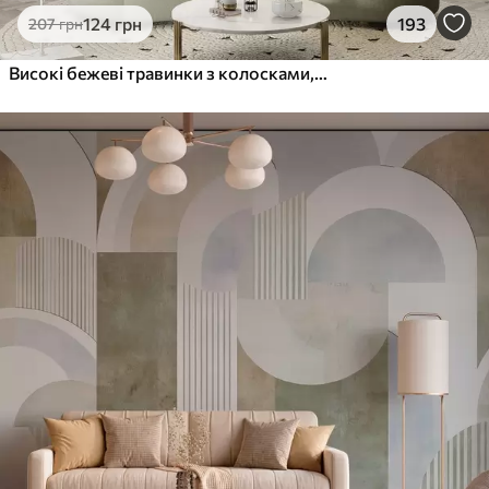
124
грн
193
207
грн
Високі бежеві травинки з колосками, що колишуться на вітрі на м'якому світлому тлі