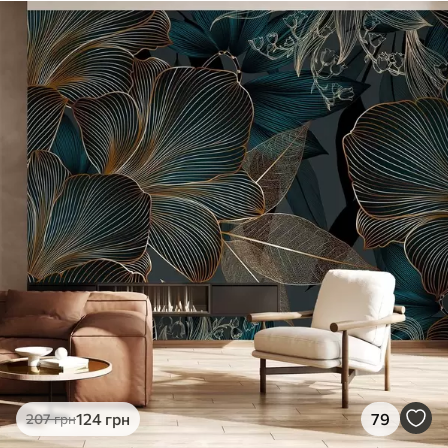
124
грн
79
207
грн