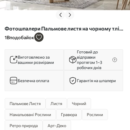
Фотошпалери Пальмове листя на чорному тлі
стіни u96318
1
Вподобайок
Готовий до
Виготовляємо за
відправки
вашими розмірами
протягом 1–3
робочих днів
Безпечна оплата
Гарантія на шпалери
Пальмове Листя
Листя
Чорний
Намальовані Рослини
Гравюра
Рослини
Ретро природа
Арт-Деко