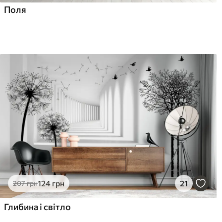
Поля
124
грн
21
207
грн
Глибина і світло