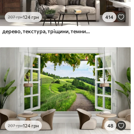
124
грн
414
207
грн
дерево, текстура, тріщини, темний, кора, поверхня
124
грн
48
207
грн