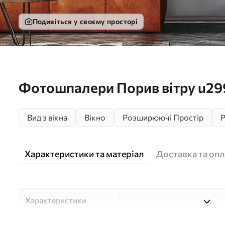
Подивіться у своєму просторі
Фотошпалери Порив вітру u29
Вид з вікна
Вікно
Розширюючі Простір
Характеристики та матеріал
Доставка та опл
Характеристики
Матеріали
Вибирайте з трьох високоя