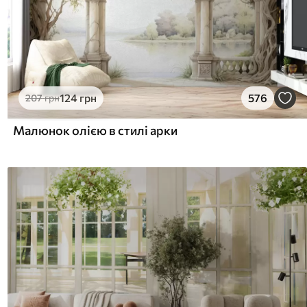
124
грн
576
207
грн
Малюнок олією в стилі арки