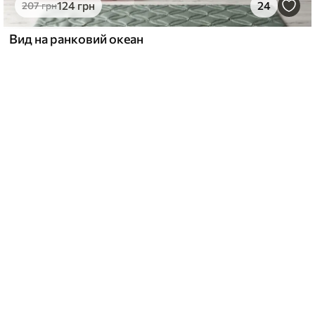
124
грн
24
207
грн
Вид на ранковий океан