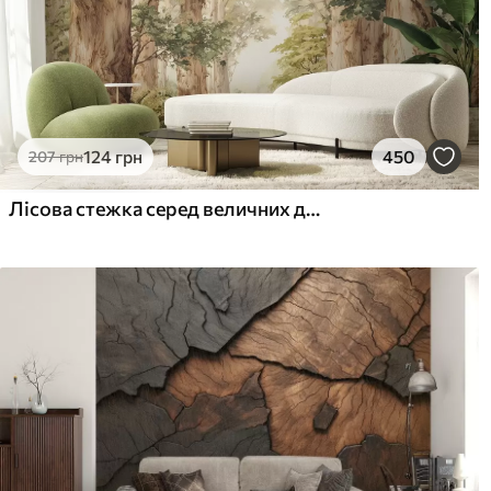
Наші матеріали
Стандарт
Пр
831
106
499
грн
/м²
124
грн
450
207
грн
Преміум Вініл
Pee
Лісова стежка серед величних дерев у стилі акварелі
1216
145
730
грн
/м²