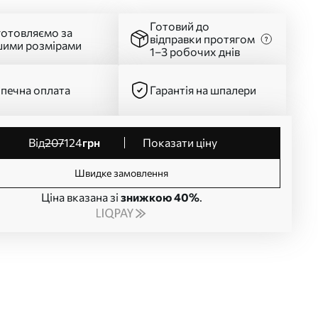
Готовий до
готовляємо за
відправки протягом
шими розмірами
1–3 робочих днів
печна оплата
Гарантія на шпалери
від
207
124
грн
Показати ціну
Швидке замовлення
Ціна вказана зі
знижкою 40%
.