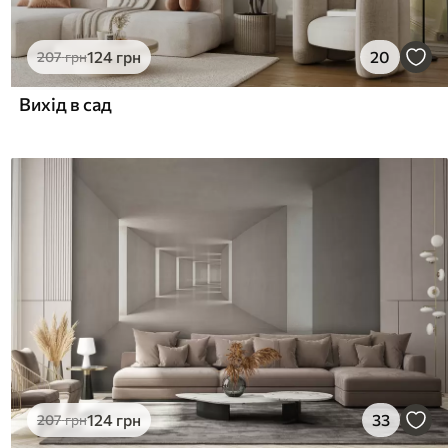
124
грн
20
207
грн
Вихід в сад
124
грн
33
207
грн