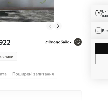
Ви
ва
Без
922
21
Вподобайок
Рослини
ата
Поширені запитання
кісних матеріалів, кожен з яких підходить