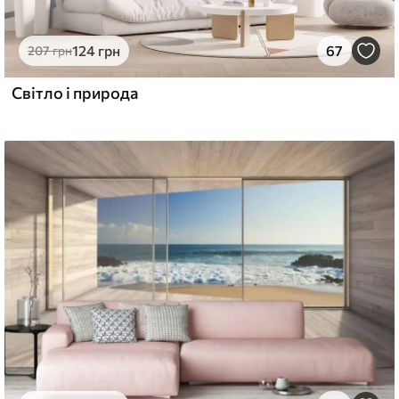
124
грн
67
207
грн
Світло і природа