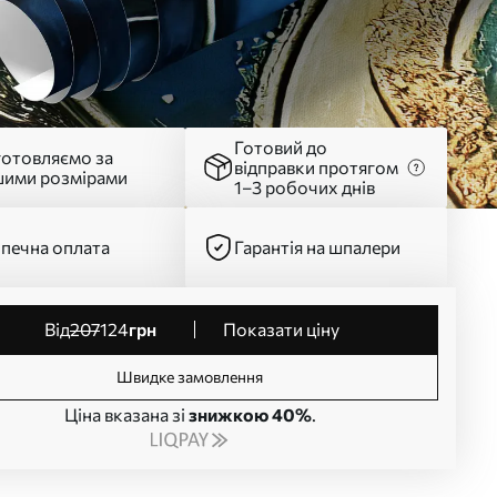
Готовий до
готовляємо за
відправки протягом
шими розмірами
1–3 робочих днів
печна оплата
Гарантія на шпалери
від
207
124
грн
Показати ціну
Швидке замовлення
Ціна вказана зі
знижкою 40%
.