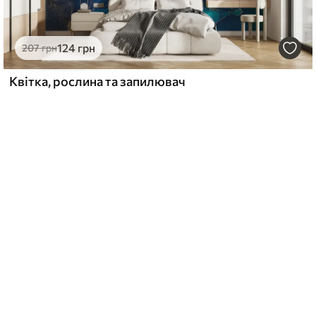
124
грн
207
грн
Квітка, рослина та запилювач