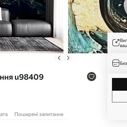
Ви
ва
Без
іння u98409
ата
Поширені запитання