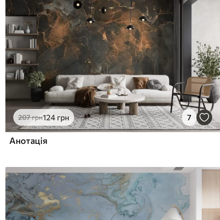
124
грн
7
207
грн
Анотація