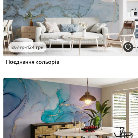
124
грн
207
грн
Поєднання кольорів