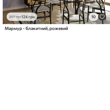
124
грн
10
207
грн
Мармур - блакитний, рожевий