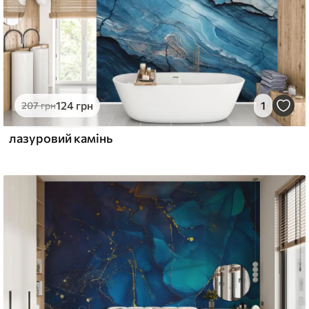
124
грн
1
207
грн
лазуровий камінь