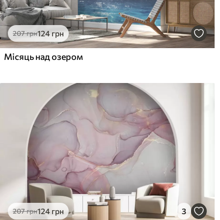
124
грн
207
грн
Місяць над озером
124
грн
3
207
грн