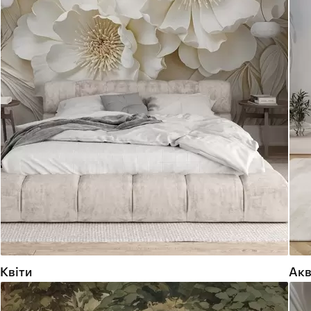
Квіти
Акв