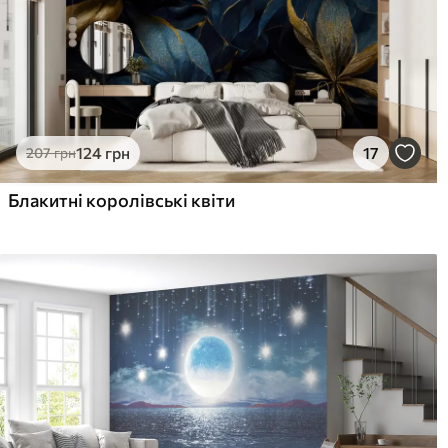
124
грн
17
207
грн
Блакитні королівські квіти