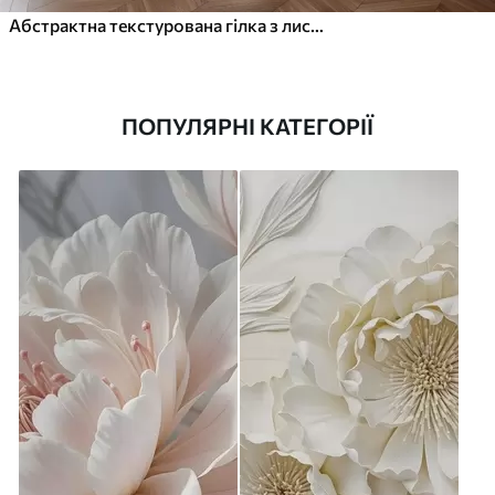
Абстрактна текстурована гілка з листям у відтінках коричневого, бежевого та червоного на тлі абстрактних форм
ПОПУЛЯРНІ КАТЕГОРІЇ