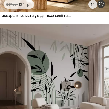
124
грн
14
207
грн
акварельне листя у відтінках сепії та сірого