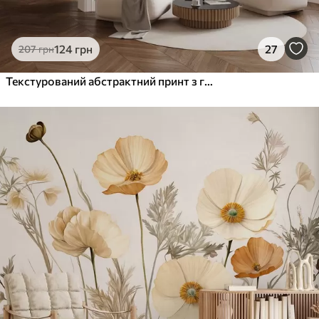
124
грн
27
207
грн
Текстурований абстрактний принт з геометричними фігурами, колами та арками, а також чорно-зеленими рослинами на білому тлі