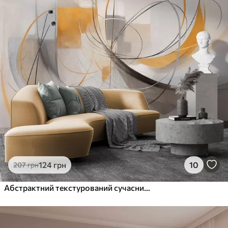
124
грн
10
207
грн
Абстрактний текстурований сучасний стиль живопису з вигнутими лініями та геометричними фігурами у відтінках сірого, білого та оранжевого кольорів