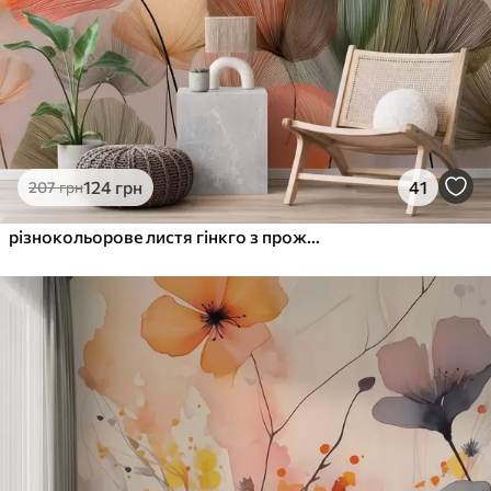
124
грн
41
207
грн
різнокольорове листя гінкго з прожилками