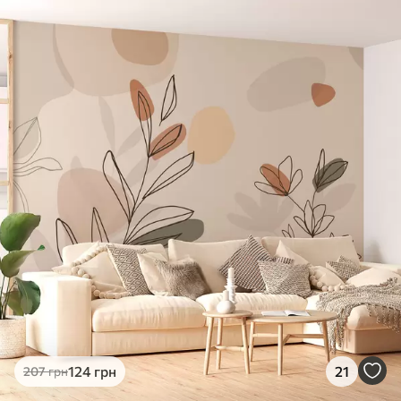
124
грн
21
207
грн