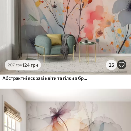
124
грн
25
207
грн
Абстрактні яскраві квіти та гілки з бризками фарби мокрою аквареллю