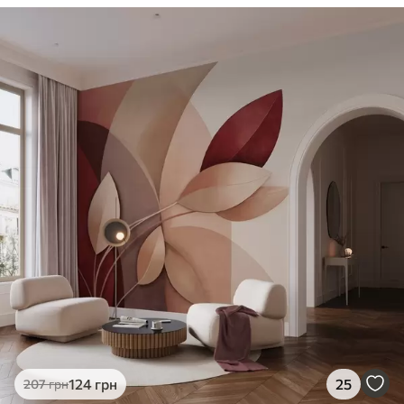
124
грн
25
207
грн