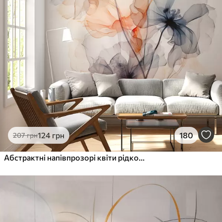
124
грн
180
207
грн
Абстрактні напівпрозорі квіти рідкою аквареллю