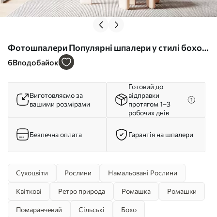
Фотошпалери Популярні шпалери у стилі бохо з
квітами u97028
6
Вподобайок
Готовий до
Виготовляємо за
відправки
вашими розмірами
протягом 1–3
робочих днів
Безпечна оплата
Гарантія на шпалери
Сухоцвіти
Рослини
Намальовані Рослини
Квіткові
Ретро природа
Ромашка
Ромашки
Помаранчевий
Сільські
Бохо