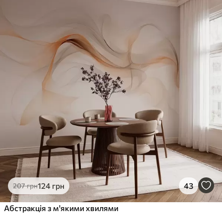
124
грн
43
207
грн
Абстракція з м'якими хвилями