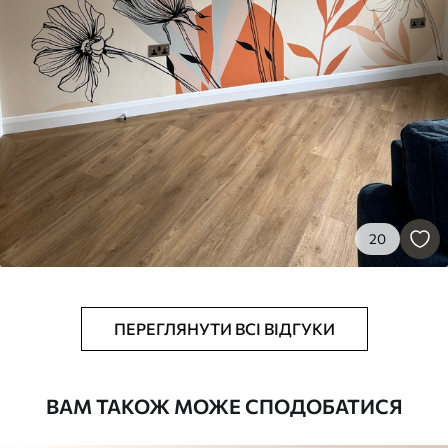
1066
640
грн
/м²
Преміум Вініл
1216
730
грн
/м²
Peel and Stick
1458
875
грн
/м²
20
ПЕРЕГЛЯНУТИ ВСІ ВІДГУКИ
ВАМ ТАКОЖ МОЖЕ СПОДОБАТИСЯ