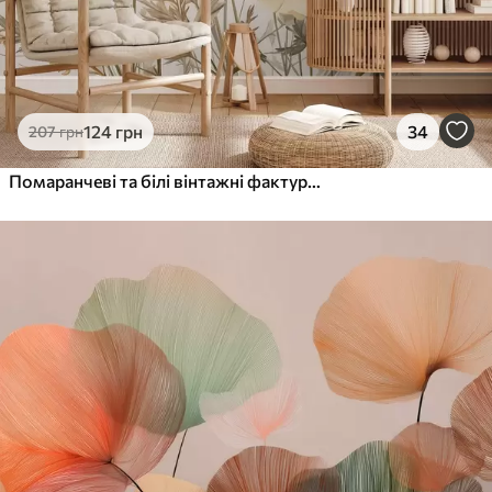
124
грн
34
207
грн
Помаранчеві та білі вінтажні фактурні маки з тонкими стеблами та листям, світло-бежеве тло, акварельний стиль