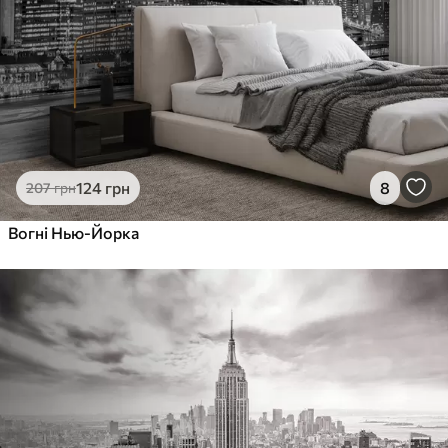
124
грн
8
207
грн
Вогні Нью-Йорка