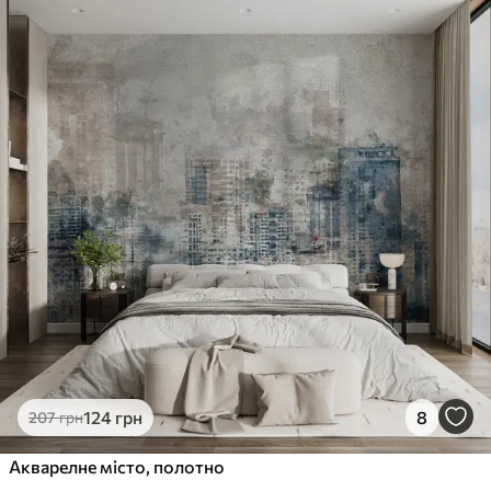
124
грн
8
207
грн
Акварелне місто, полотно