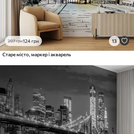
124
грн
13
207
грн
Старе місто, маркер і акварель