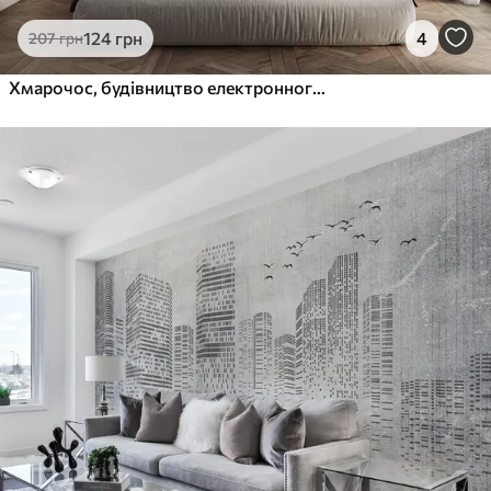
124
грн
4
207
грн
Хмарочос, будівництво електронного світу