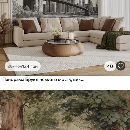
Преміум Вініл
1216
730
грн
/м²
Peel and Stick
1458
875
грн
/м²
124
грн
40
207
грн
Панорама Бруклінського мосту, виконана в ескізній ретро-техніці з лініями та подряпинами