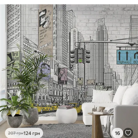
124
грн
16
207
грн