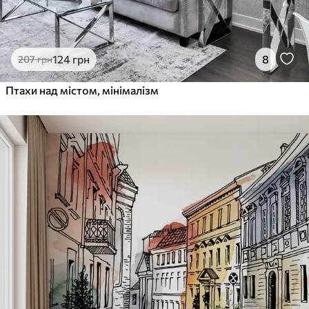
124
грн
8
207
грн
Птахи над містом, мінімалізм