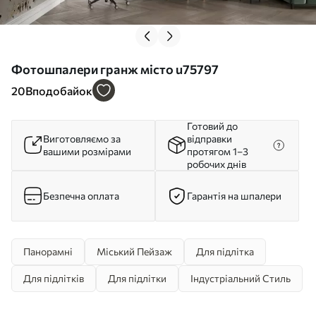
Фотошпалери гранж місто u75797
20
Вподобайок
Готовий до
Виготовляємо за
відправки
вашими розмірами
протягом 1–3
робочих днів
Безпечна оплата
Гарантія на шпалери
Панорамні
Міський Пейзаж
Для підлітка
Для підлітків
Для підлітки
Індустріальний Стиль