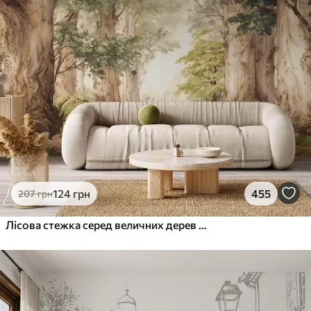
124
грн
455
207
грн
Лісова стежка серед величних дерев у стилі акварелі