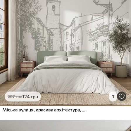
124
грн
1
207
грн
Міська вулиця, красива архітектура, будівлі, Середземномор'я, лінійний малюнок, оливковий колір