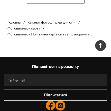
Головна
Каталог фотошпалер для стін
Фотошпалери карта
Фотошпалери Політична карта світу з прапорами у
відтінках коричневого та бежевого, англійською мовою
c00004env2
Підпишіться на розсилку
Підписатися