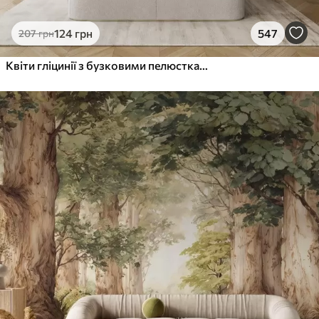
124
грн
547
207
грн
Квіти гліцинії з бузковими пелюстками та зеленим листям, що звисає з гілок, м'які пастельні кольори, пастельний фон