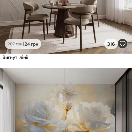
124
грн
316
207
грн
Вигнуті лінії