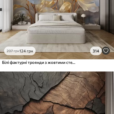
124
грн
314
207
грн
Білі фактурні троянди з жовтими стеблами і листям, м'яке освітлення, світлий фон з розмитими квітковими формами