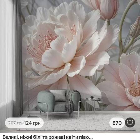
124
грн
870
207
грн
Великі, ніжні білі та рожеві квіти півонії з м'якими, пухнастими пелюстками на розмитому сірому тлі