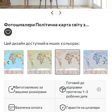
Фотошпалери Політична карта світу з
прапорами у відтінках коричневого та
бежевого, англійською мовою c00004env2
Цей дизайн доступний в інших кольорах:
Готовий до
Виготовляємо за
відправки
вашими розмірами
протягом 1–3
робочих днів
Безпечна оплата
Гарантія на шпалери