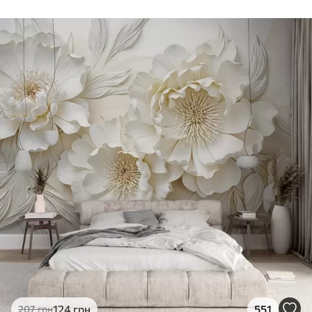
124
грн
551
207
грн