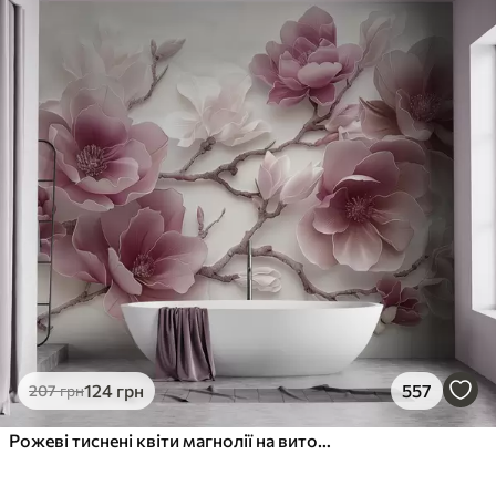
124
грн
557
207
грн
Рожеві тиснені квіти магнолії на витонченій гілці