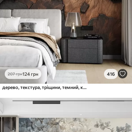
124
грн
416
207
грн
дерево, текстура, тріщини, темний, кора, поверхня