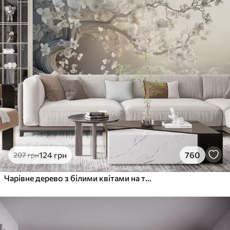
124
грн
760
207
грн
Чарівне дерево з білими квітами на тлі хмар в цікавому стилі в ніжних теплих тонах