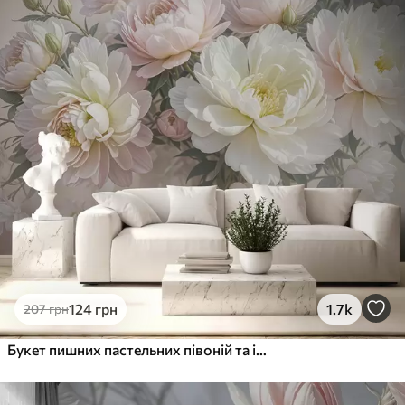
Преміум
1066
640
грн
/м²
Преміум Вініл
1216
730
грн
/м²
Peel and Stick
1458
875
грн
/м²
124
грн
1.7k
207
грн
Букет пишних пастельних півоній та інших квітів на м'якому розмитому тлі