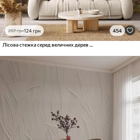
124
грн
454
207
грн
Лісова стежка серед величних дерев у стилі акварелі