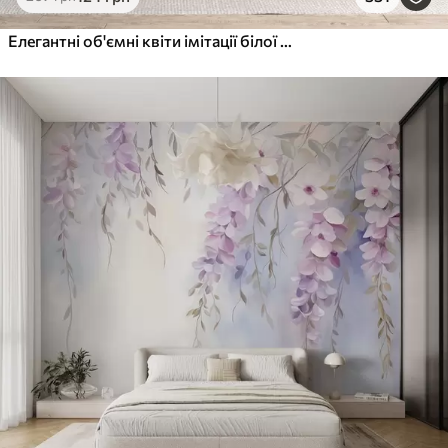
Елегантні об'ємні квіти імітації білої півонії з м'якими пелюстками та пастельно-жовтими серединками на світлому фоні