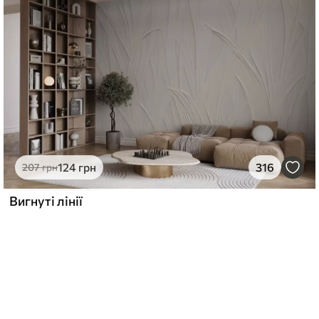
124
грн
316
207
грн
Вигнуті лінії