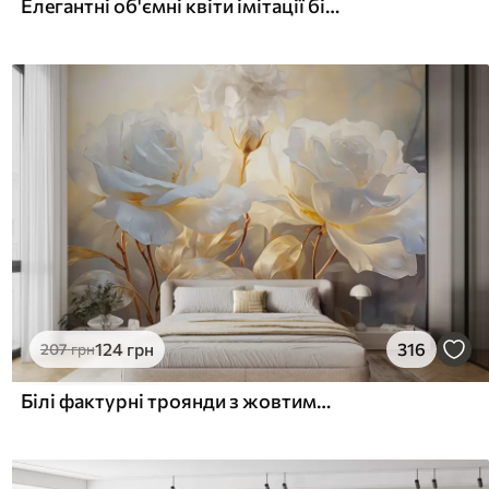
Елегантні об'ємні квіти імітації білої півонії з м'якими пелюстками та пастельно-жовтими серединками на світлому фоні
124
грн
316
207
грн
Білі фактурні троянди з жовтими стеблами і листям, м'яке освітлення, світлий фон з розмитими квітковими формами