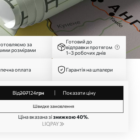
Готовий до
готовляємо за
відправки протягом
шими розмірами
1–3 робочих днів
печна оплата
Гарантія на шпалери
від
207
124
грн
Показати ціну
Швидке замовлення
Ціна вказана зі
знижкою 40%
.