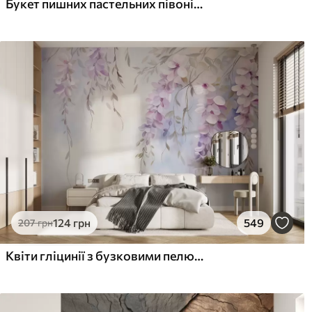
Букет пишних пастельних півоній та інших квітів на м'якому розмитому тлі
124
грн
549
207
грн
Квіти гліцинії з бузковими пелюстками та зеленим листям, що звисає з гілок, м'які пастельні кольори, пастельний фон