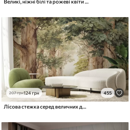
Великі, ніжні білі та рожеві квіти півонії з м'якими, пухнастими пелюстками на розмитому сірому тлі
124
грн
455
207
грн
Лісова стежка серед величних дерев у стилі акварелі