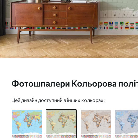
Фотошпалери Кольорова політ
світу з прапорами, українськ
Цей дизайн доступний в інших кольорах:
c00004ukv1