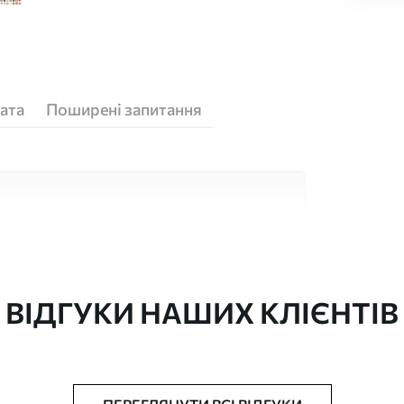
ата
Поширені запитання
кісних матеріалів, кожен з яких підходить
юджетів. Більше інформації можна отримати
ізації.
ВІДГУКИ НАШИХ КЛІЄНТІВ
"