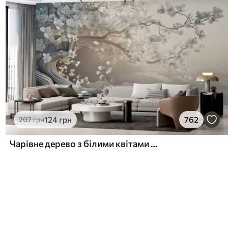
124
грн
762
207
грн
Чарівне дерево з білими квітами на тлі хмар в цікавому стилі в ніжних теплих тонах