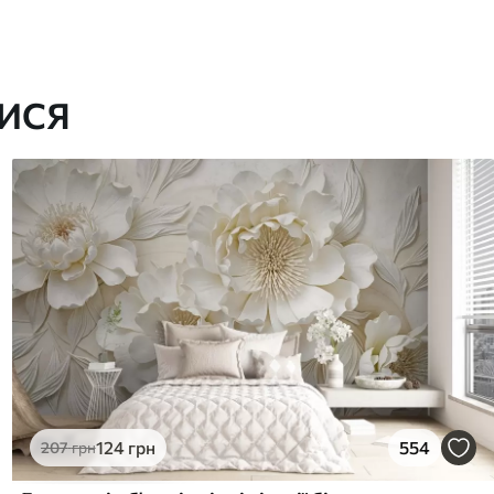
ИСЯ
124
грн
554
207
грн