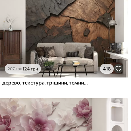
124
грн
418
207
грн
дерево, текстура, тріщини, темний, кора, поверхня