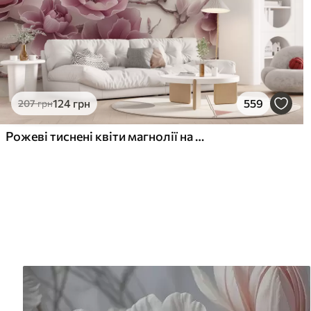
124
грн
559
207
грн
Рожеві тиснені квіти магнолії на витонченій гілці