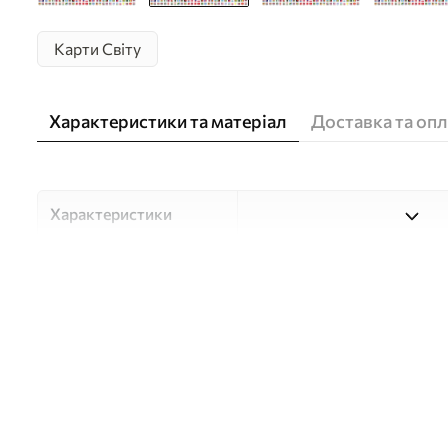
Карти Світу
Характеристики та матеріал
Доставка та опл
Характеристики
Матеріали
Вибирайте з трьох високоя
для різних приміщень і б
нижче або в процесі кастом
Автор
Студія дизайну "Шпалерня
Артикул
c00004ukv1