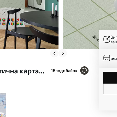
Ви
ва
Без
ична карта
1
Вподобайок
ою мовою