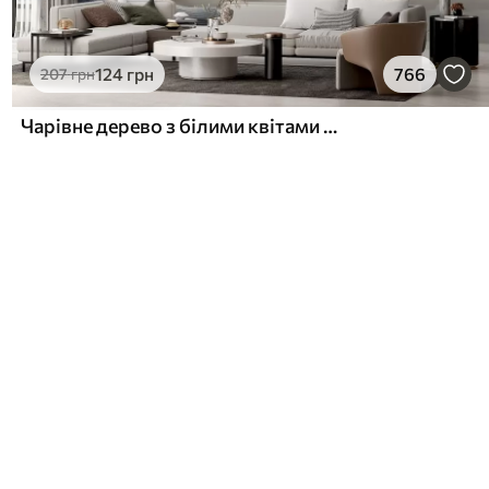
124
грн
766
207
грн
Чарівне дерево з білими квітами на тлі хмар в цікавому стилі в ніжних теплих тонах