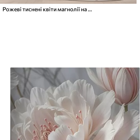
Рожеві тиснені квіти магнолії на витонченій гілці