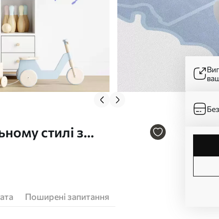
Ви
ва
Без
ному стилі з
німецькою мовою
ата
Поширені запитання