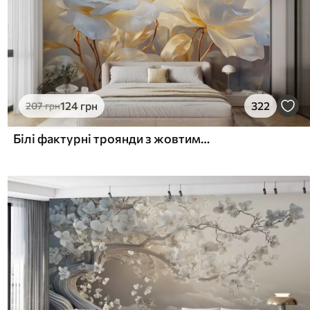
124
грн
322
207
грн
Білі фактурні троянди з жовтими стеблами і листям, м'яке освітлення, світлий фон з розмитими квітковими формами