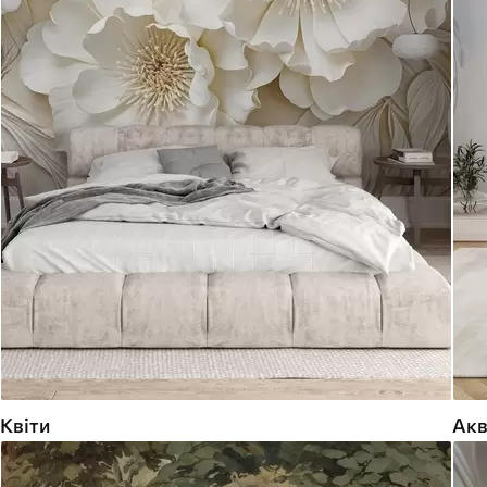
Квіти
Акв