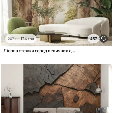
124
грн
457
207
грн
Лісова стежка серед величних дерев у стилі акварелі