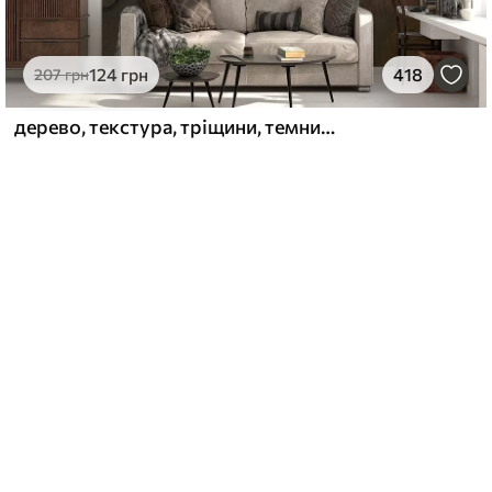
124
грн
418
207
грн
дерево, текстура, тріщини, темний, кора, поверхня