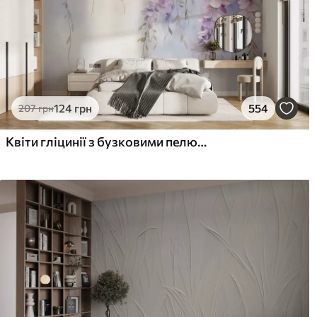
124
грн
554
207
грн
Квіти гліцинії з бузковими пелюстками та зеленим листям, що звисає з гілок, м'які пастельні кольори, пастельний фон