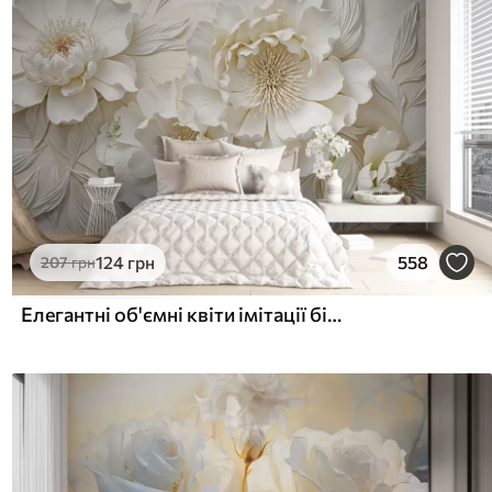
124
грн
558
207
грн
Елегантні об'ємні квіти імітації білої півонії з м'якими пелюстками та пастельно-жовтими серединками на світлому фоні