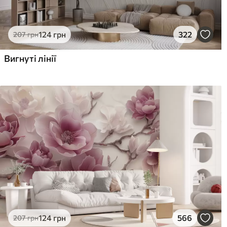
124
грн
322
207
грн
Вигнуті лінії
124
грн
566
207
грн