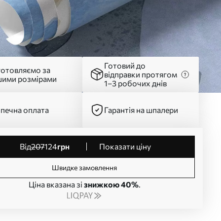
Готовий до
готовляємо за
відправки протягом
шими розмірами
1–3 робочих днів
печна оплата
Гарантія на шпалери
від
207
124
грн
Показати ціну
Швидке замовлення
Ціна вказана зі
знижкою 40%
.