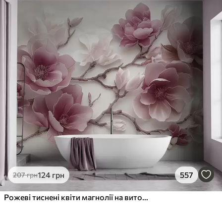
124
грн
557
207
грн
Рожеві тиснені квіти магнолії на витонченій гілці