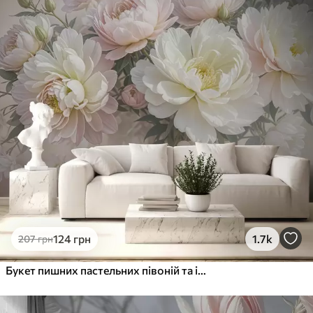
Преміум
1066
640
грн
/м²
Преміум Вініл
1216
730
грн
/м²
Peel and Stick
1458
875
грн
/м²
124
грн
1.7k
207
грн
Букет пишних пастельних півоній та інших квітів на м'якому розмитому тлі