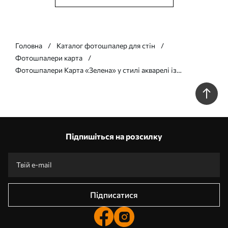
Головна
Каталог фотошпалер для стін
Фотошпалери карта
Фотошпалери Карта «Зелена» у стилі акварелі із
зображенням тварин. Написи українською мовою
c00012ukv2
Підпишіться на розсилку
Підписатися