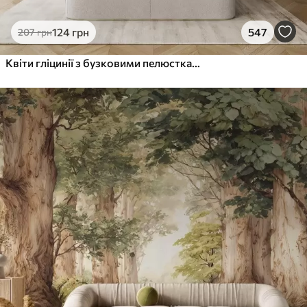
124
грн
547
207
грн
Квіти гліцинії з бузковими пелюстками та зеленим листям, що звисає з гілок, м'які пастельні кольори, пастельний фон