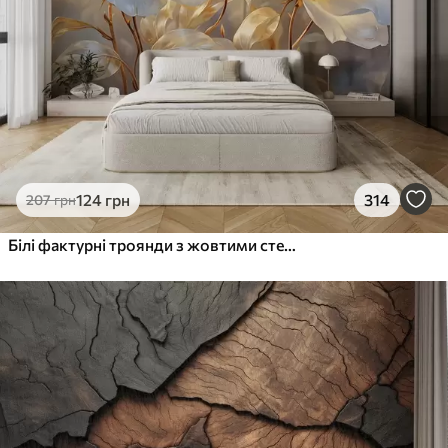
124
грн
314
207
грн
Білі фактурні троянди з жовтими стеблами і листям, м'яке освітлення, світлий фон з розмитими квітковими формами