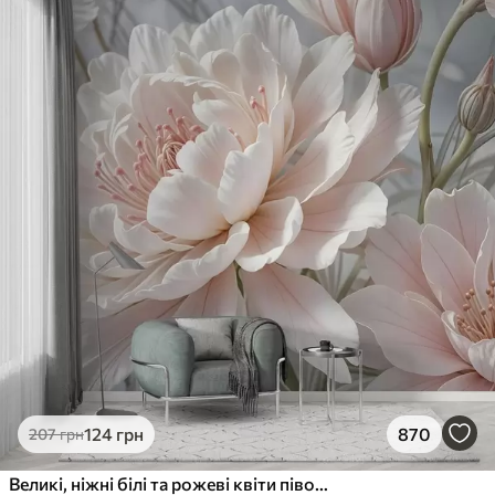
124
грн
870
207
грн
Великі, ніжні білі та рожеві квіти півонії з м'якими, пухнастими пелюстками на розмитому сірому тлі