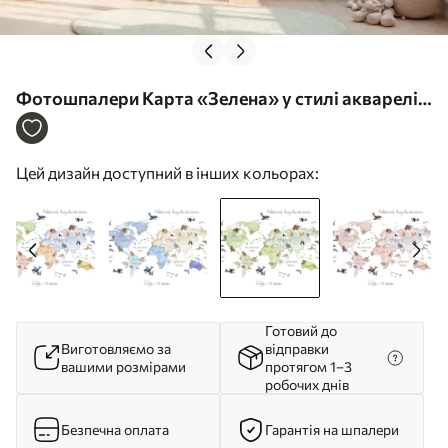
Фотошпалери Карта «Зелена» у стилі акварелі
із зображенням тварин. Написи українською
мовою c00012ukv2
Цей дизайн доступний в інших кольорах:
Готовий до
Виготовляємо за
відправки
вашими розмірами
протягом 1–3
робочих днів
Безпечна оплата
Гарантія на шпалери