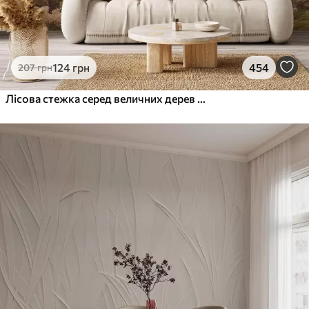
124
грн
454
207
грн
Лісова стежка серед величних дерев у стилі акварелі