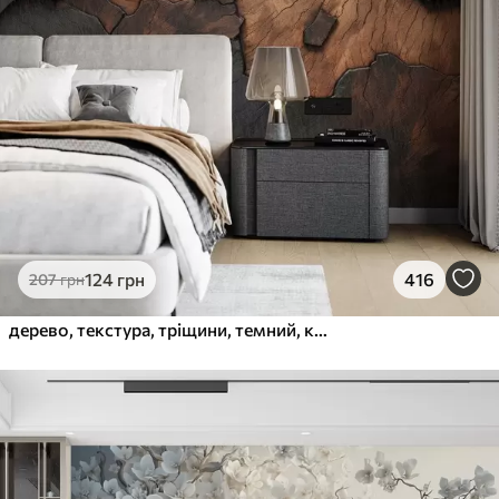
124
грн
416
207
грн
дерево, текстура, тріщини, темний, кора, поверхня