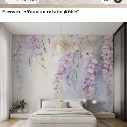
Елегантні об'ємні квіти імітації білої півонії з м'якими пелюстками та пастельно-жовтими серединками на світлому фоні