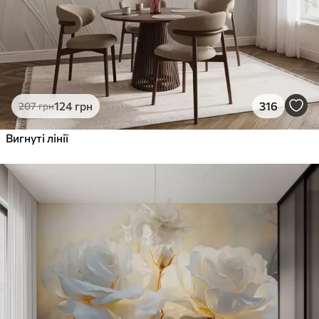
124
грн
316
207
грн
Вигнуті лінії