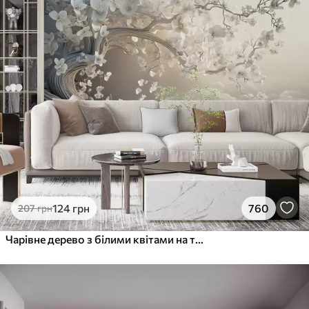
124
грн
760
207
грн
Чарівне дерево з білими квітами на тлі хмар в цікавому стилі в ніжних теплих тонах