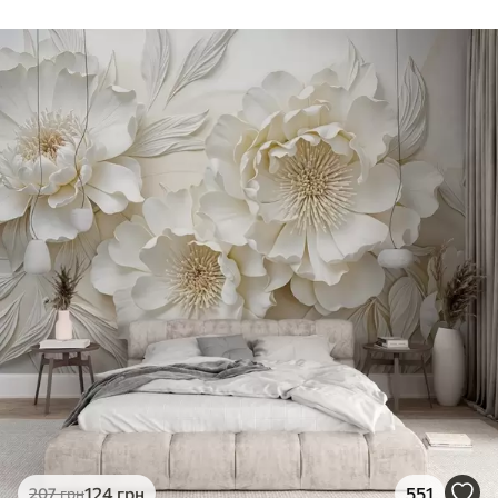
124
грн
551
207
грн