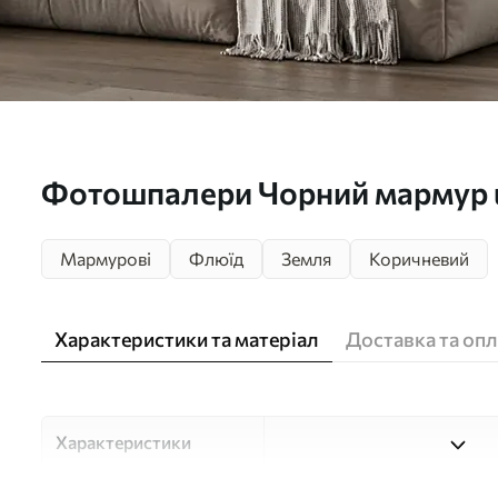
Фотошпалери Чорний мармур 
Мармурові
Флюїд
Земля
Коричневий
Характеристики та матеріал
Доставка та опл
Характеристики
Матеріали
Вибирайте з трьох високоя