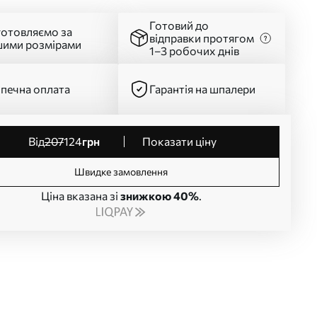
Готовий до
готовляємо за
відправки протягом
шими розмірами
1–3 робочих днів
печна оплата
Гарантія на шпалери
від
207
124
грн
Показати ціну
Швидке замовлення
Ціна вказана зі
знижкою 40%
.