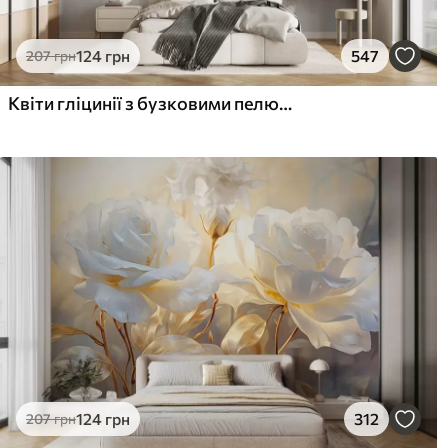
124
грн
547
207
грн
Квіти гліцинії з бузковими пелюстками та зеленим листям, що звисає з гілок, м'які пастельні кольори, пастельний фон
124
грн
312
207
грн