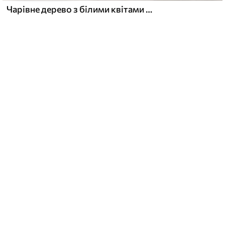
Чарівне дерево з білими квітами на тлі хмар в цікавому стилі в ніжних теплих тонах