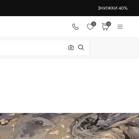
ЗНИЖКИ 40%
0
0