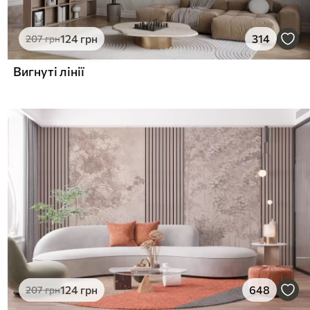
124
грн
314
207
грн
Вигнуті лінії
124
грн
648
207
грн