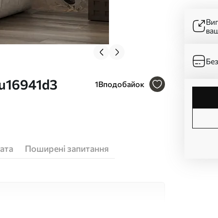
Ви
ва
Без
u16941d3
1
Вподобайок
ата
Поширені запитання
кісних матеріалів, кожен з яких підходить