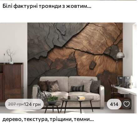
Білі фактурні троянди з жовтими стеблами і листям, м'яке освітлення, світлий фон з розмитими квітковими формами
124
грн
414
207
грн
дерево, текстура, тріщини, темний, кора, поверхня