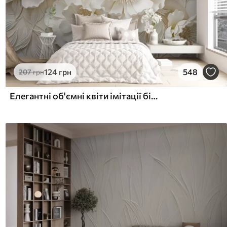
124
грн
548
207
грн
Елегантні об'ємні квіти імітації білої півонії з м'якими пелюстками та пастельно-жовтими серединками на світлому фоні