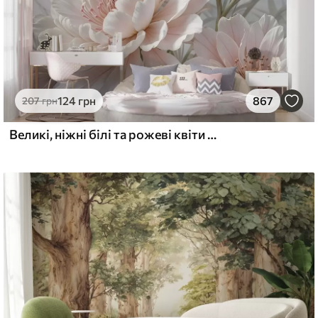
еміум
6
640
грн
/м²
124
грн
867
207
грн
l and Stick
Великі, ніжні білі та рожеві квіти півонії з м'якими, пухнастими пелюстками на розмитому сірому тлі
8
875
грн
/м²