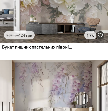
Наші матеріали
Стандарт
Пр
831
106
499
грн
/м²
124
грн
1.7k
207
грн
Преміум Вініл
Pee
Букет пишних пастельних півоній та інших квітів на м'якому розмитому тлі
1216
145
730
грн
/м²