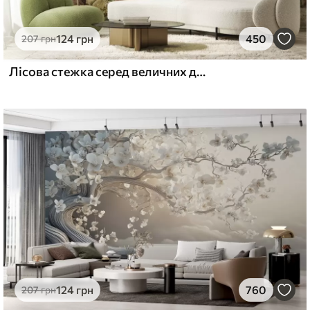
124
грн
450
207
грн
Лісова стежка серед величних дерев у стилі акварелі
124
грн
760
207
грн