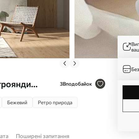
Ви
ва
Без
троянди
3
Вподобайок
Бежевий
Ретро природа
ата
Поширені запитання