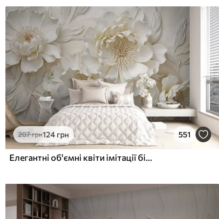
124
грн
551
207
грн
Елегантні об'ємні квіти імітації білої півонії з м'якими пелюстками та пастельно-жовтими серединками на світлому фоні