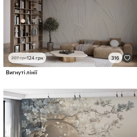
124
грн
316
207
грн
Вигнуті лінії