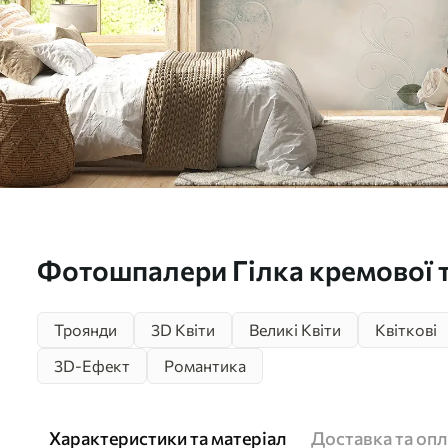
Фотошпалери Гілка кремової 
u31353d1
Троянди
3D Квіти
Великі Квіти
Квіткові
3D-Ефект
Романтика
Характеристики та матеріал
Доставка та опл