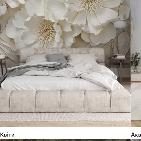
Квіти
Акв