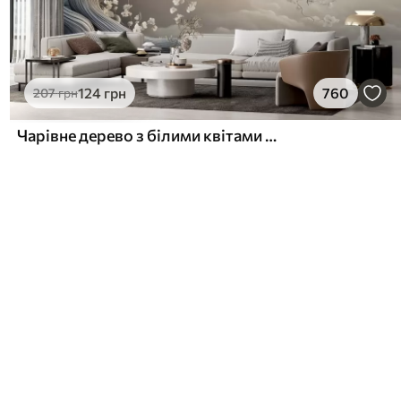
124
грн
760
207
грн
Чарівне дерево з білими квітами на тлі хмар в цікавому стилі в ніжних теплих тонах