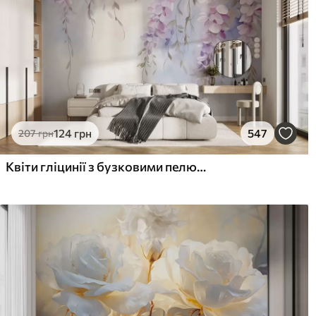
124
грн
547
207
грн
Квіти гліцинії з бузковими пелюстками та зеленим листям, що звисає з гілок, м'які пастельні кольори, пастельний фон