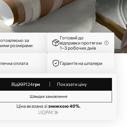
Готовий до
готовляємо за
відправки протягом
шими розмірами
1–3 робочих днів
печна оплата
Гарантія на шпалери
від
207
124
грн
Показати ціну
Швидке замовлення
Ціна вказана зі
знижкою 40%
.