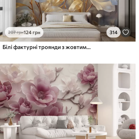
124
грн
314
207
грн
Білі фактурні троянди з жовтими стеблами і листям, м'яке освітлення, світлий фон з розмитими квітковими формами