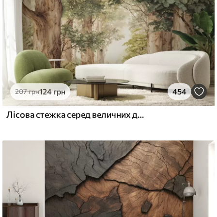
124
грн
454
207
грн
Лісова стежка серед величних дерев у стилі акварелі