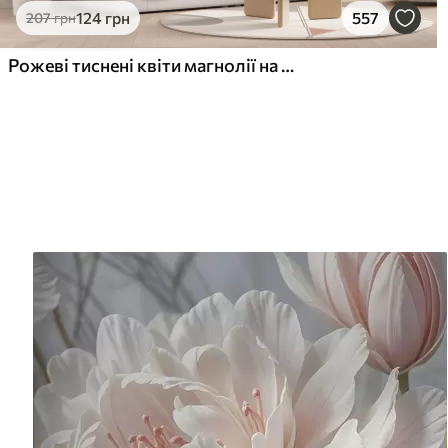
124
грн
557
207
грн
Рожеві тиснені квіти магнолії на витонченій гілці