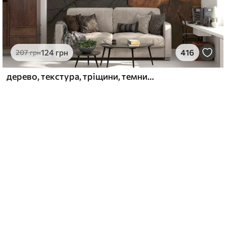
124
грн
416
207
грн
дерево, текстура, тріщини, темний, кора, поверхня