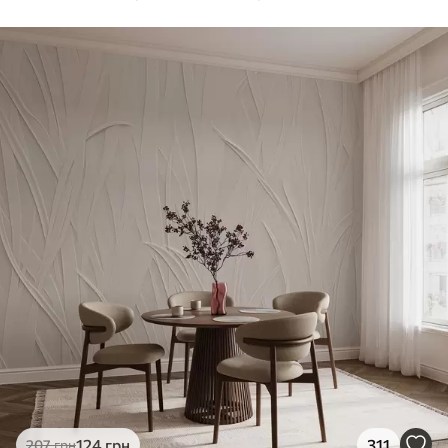
124
грн
311
207
грн