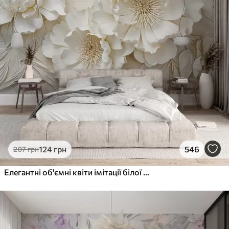
124
грн
546
207
грн
Елегантні об'ємні квіти імітації білої півонії з м'якими пелюстками та пастельно-жовтими серединками на світлому фоні