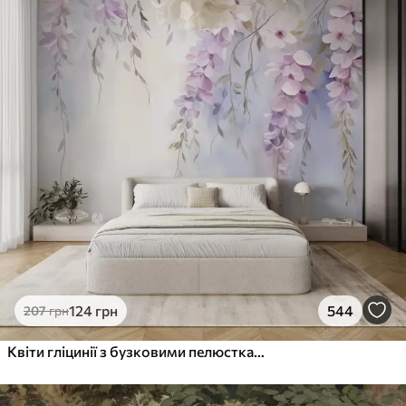
124
грн
544
207
грн
Квіти гліцинії з бузковими пелюстками та зеленим листям, що звисає з гілок, м'які пастельні кольори, пастельний фон