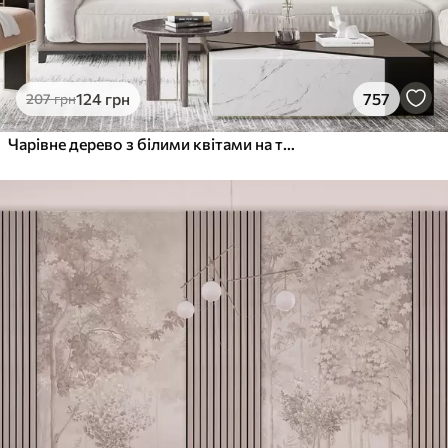
124
грн
757
207
грн
Чарівне дерево з білими квітами на тлі хмар в цікавому стилі в ніжних теплих тонах