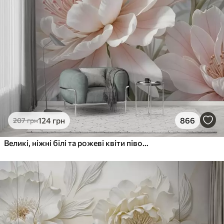
124
грн
866
207
грн
Великі, ніжні білі та рожеві квіти півонії з м'якими, пухнастими пелюстками на розмитому сірому тлі