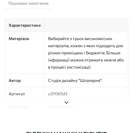
Поширені запитання
Характеристики
Матеріали
Вибирайте з трьох високоякісних
матеріалів, кожен з яких підходить для
різних приміщень і бюджетів. Більше
інформації можна отримати нижче або
в процесі кастомізації.
Автор
Студія дизайну "Шпалерня"
Артикул
u37065d3
Поверхня
Напівматова
Виробництво
Друк на замовлення, постачається
рулонами до 50 см завширшки