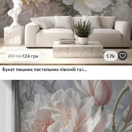
Преміум Вініл
1216
730
грн
/м²
Peel and Stick
1458
875
грн
/м²
124
грн
1.7k
207
грн
Букет пишних пастельних півоній та інших квітів на м'якому розмитому тлі