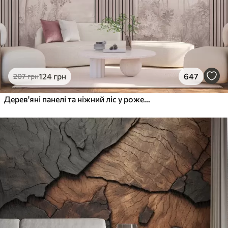
124
грн
647
207
грн
Дерев'яні панелі та ніжний ліс у рожевих тонах