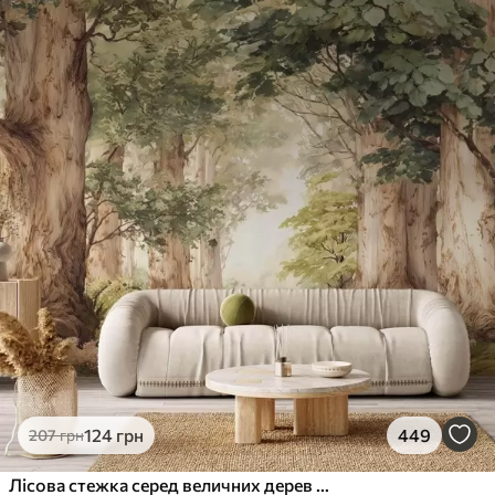
124
грн
449
207
грн
Лісова стежка серед величних дерев у стилі акварелі