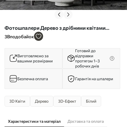
Фотошпалери Дерево з дрібними квітами
u37065d3
3
Вподобайок
Готовий до
Виготовляємо за
відправки
вашими розмірами
протягом 1–3
робочих днів
Безпечна оплата
Гарантія на шпалери
3D Квіти
Дерево
3D-Ефект
Білий
Характеристики та матеріал
Доставка та оплата