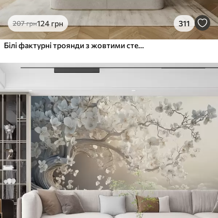
124
грн
311
207
грн
Білі фактурні троянди з жовтими стеблами і листям, м'яке освітлення, світлий фон з розмитими квітковими формами