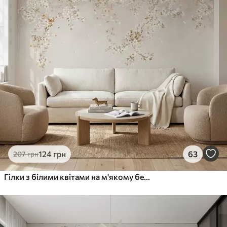
Преміум
1066
640
грн
/м²
Преміум Вініл
1216
730
грн
/м²
Peel and Stick
1458
875
грн
/м²
124
грн
63
207
грн
Гілки з білими квітами на м'якому бежевому тлі