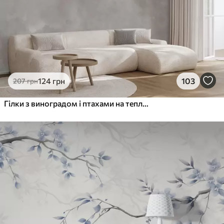
124
грн
103
207
грн
Гілки з виноградом і птахами на теплому сіро-рожевому тлі