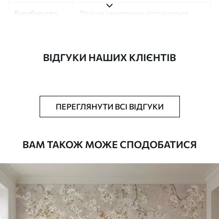
Виробництво
Друк на замовлення, постачається
рулонами до 50 см завширшки
Додатково
Можна додати покриття лаком та/або
ВІДГУКИ НАШИХ КЛІЄНТІВ
клей для шпалер
Очищення
Обережно очищайте м’якою губкою.
Фотошпалери з покриттям лаком
можна мити водою
ПЕРЕГЛЯНУТИ ВСІ ВІДГУКИ
Як клеїти?
Наклеювання встик
ВАМ ТАКОЖ МОЖЕ СПОДОБАТИСЯ
Наші матеріали
Стандарт
831
499
грн
/м²