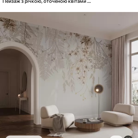
Пейзаж з річкою, оточеною квітами та рослинами, м'які кольори, рожеве небо, акварельний текстурований стиль