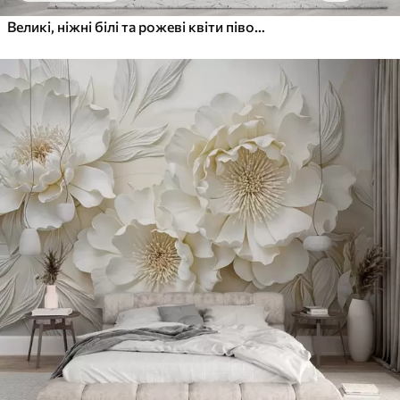
Великі, ніжні білі та рожеві квіти півонії з м'якими, пухнастими пелюстками на розмитому сірому тлі