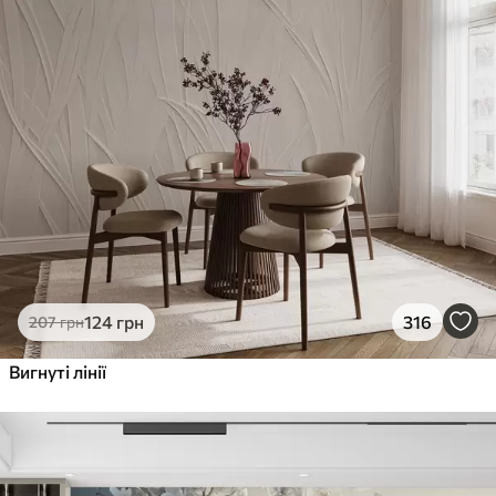
124
грн
316
207
грн
Вигнуті лінії