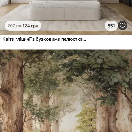
124
грн
551
207
грн
Квіти гліцинії з бузковими пелюстками та зеленим листям, що звисає з гілок, м'які пастельні кольори, пастельний фон