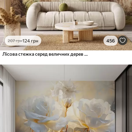
124
грн
456
207
грн
Лісова стежка серед величних дерев у стилі акварелі