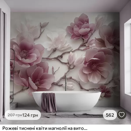
124
грн
562
207
грн
Рожеві тиснені квіти магнолії на витонченій гілці