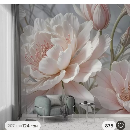
124
грн
875
207
грн