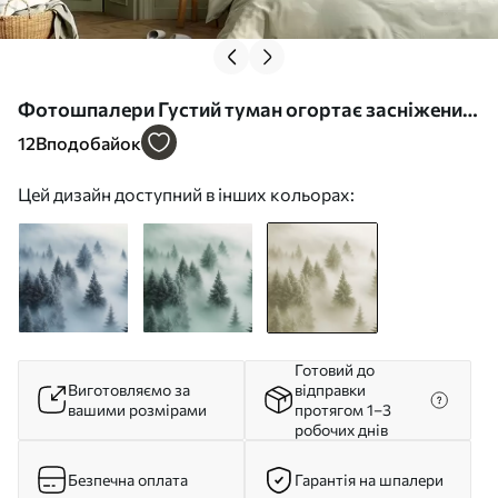
Фотошпалери Густий туман огортає засніжений
ранковий ліс м'якими зеленими відтінками
12
Вподобайок
w02064v2
Цей дизайн доступний в інших кольорах:
Готовий до
Виготовляємо за
відправки
вашими розмірами
протягом 1–3
робочих днів
Безпечна оплата
Гарантія на шпалери