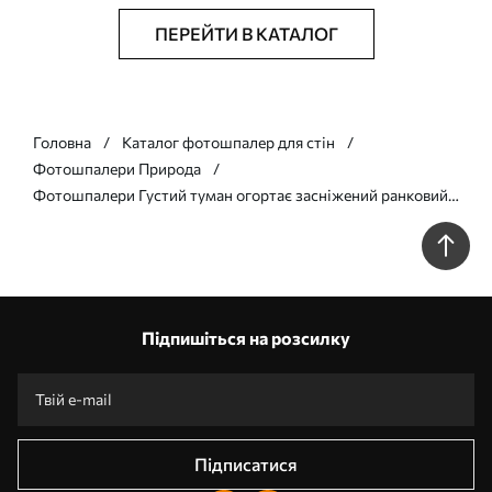
ПЕРЕЙТИ В КАТАЛОГ
Головна
Каталог фотошпалер для стін
Фотошпалери Природа
Фотошпалери Густий туман огортає засніжений ранковий
ліс м'якими зеленими відтінками w02064v2
Підпишіться на розсилку
Підписатися