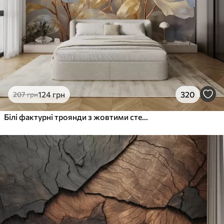
124
грн
320
207
грн
Білі фактурні троянди з жовтими стеблами і листям, м'яке освітлення, світлий фон з розмитими квітковими формами