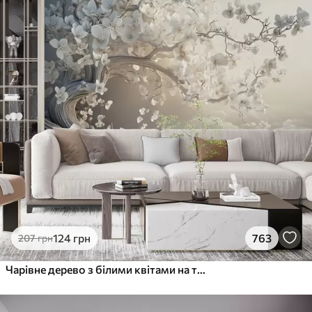
124
грн
763
207
грн
Чарівне дерево з білими квітами на тлі хмар в цікавому стилі в ніжних теплих тонах