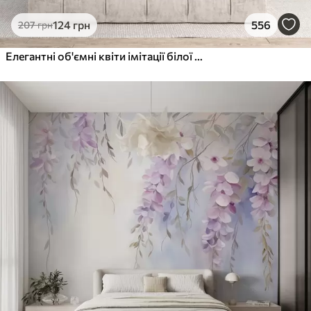
124
грн
556
207
грн
Елегантні об'ємні квіти імітації білої півонії з м'якими пелюстками та пастельно-жовтими серединками на світлому фоні