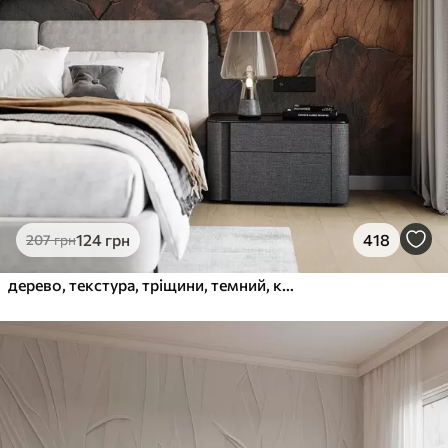
124
грн
418
207
грн
дерево, текстура, тріщини, темний, кора, поверхня