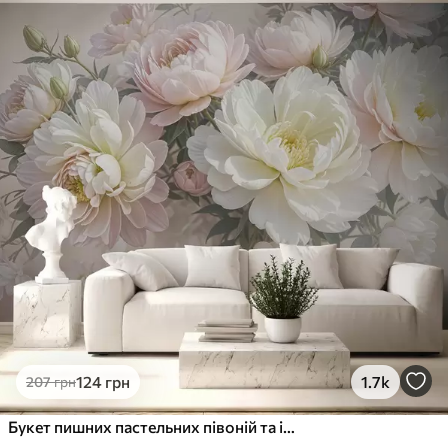
Стандарт
831
499
грн
/м²
Преміум
1066
640
грн
/м²
Преміум Вініл
1216
730
грн
/м²
Peel and Stick
1458
875
грн
/м²
124
грн
1.7k
207
грн
Букет пишних пастельних півоній та інших квітів на м'якому розмитому тлі