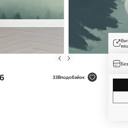
Ви
ва
Без
86
33
Вподобайок