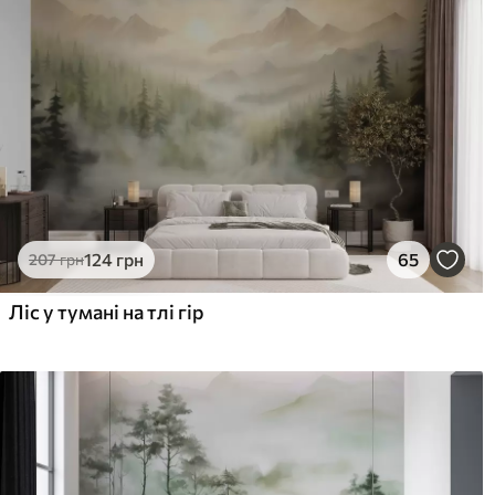
124
грн
65
207
грн
Ліс у тумані на тлі гір