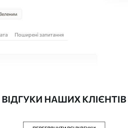
 Зеленим
ата
Поширені запитання
кісних матеріалів, кожен з яких підходить
юджетів. Більше інформації можна отримати
ізації.
ВІДГУКИ НАШИХ КЛІЄНТІВ
"