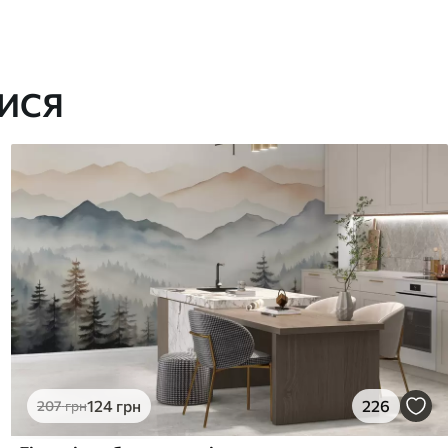
ИСЯ
124
грн
226
207
грн