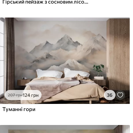
Гірський пейзаж з сосновим лісом і шаруватими горами на світанку з легким туманом, аквареллю, що імітує мистецтво
1216
145
730
грн
/м²
124
грн
36
207
грн
Туманні гори