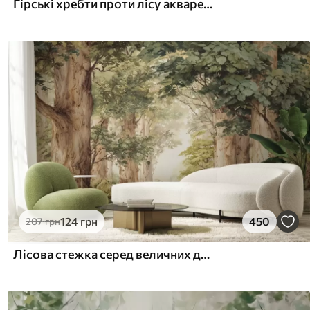
Гірські хребти проти лісу аквареллю
124
грн
450
207
грн
Лісова стежка серед величних дерев у стилі акварелі