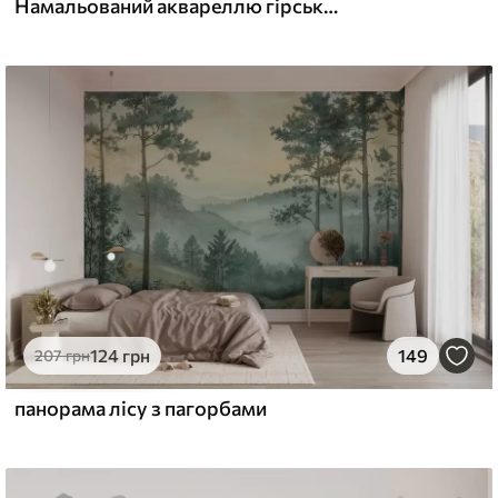
Намальований аквареллю гірський пейзаж
8
875
грн
/м²
124
грн
149
207
грн
панорама лісу з пагорбами