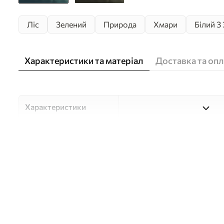
Ліс
Зелений
Природа
Хмари
Білий З
Характеристики та матеріал
Доставка та опл
Характеристики
Матеріали
Вибирайте з трьох високоя
для різних приміщень і б
нижче або в процесі кастом
Автор
Студія дизайну "Шпалерня
Артикул
w02186