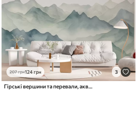
124
грн
3
207
грн
Гірські вершини та перевали, акварель, краєвид, пейзаж, блакитний, сірий колір