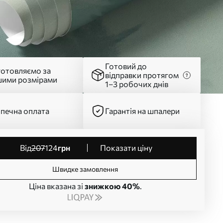
Готовий до
готовляємо за
відправки протягом
шими розмірами
1–3 робочих днів
печна оплата
Гарантія на шпалери
від
207
124
грн
Показати ціну
Швидке замовлення
Ціна вказана зі
знижкою 40%
.