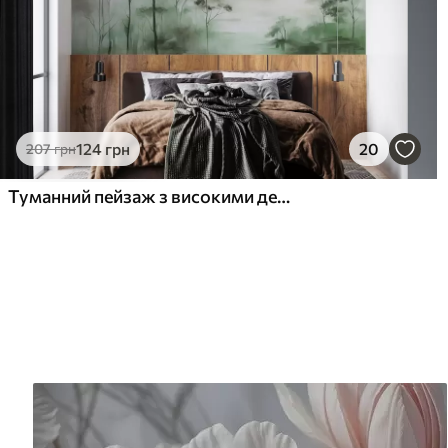
124
грн
20
207
грн
Туманний пейзаж з високими деревами та горами в приглушених зелених і сірих тонах, мінімалістичний стиль, текстурований