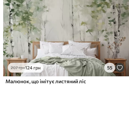
124
грн
55
207
грн
Малюнок, що імітує листяний ліс