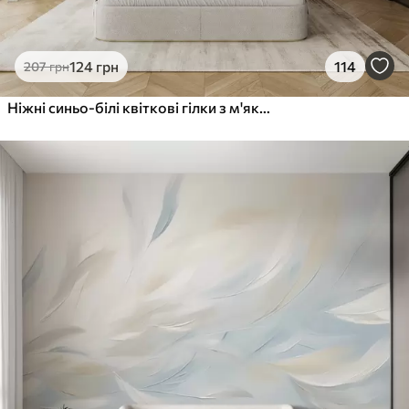
124
грн
114
207
грн
Ніжні синьо-білі квіткові гілки з м'яким, розмитим аквареллю фоном