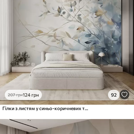
124
грн
92
207
грн
Гілки з листям у синьо-коричневих тонах, світле тло, м'яке і ніжне, акварельний стиль