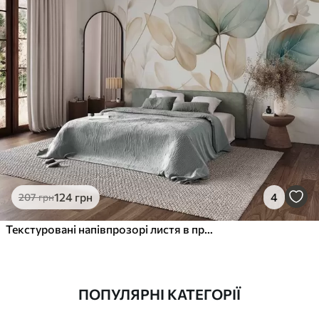
124
грн
4
207
грн
Текстуровані напівпрозорі листя в приглушених бежевих і бірюзових тонах, з ніжними стеблами на м'якому, світлому тлі
ПОПУЛЯРНІ КАТЕГОРІЇ