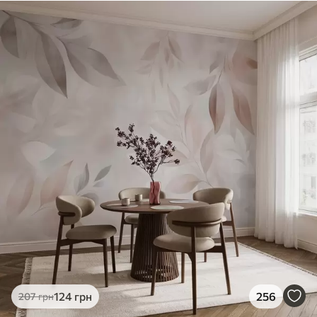
124
грн
256
207
грн