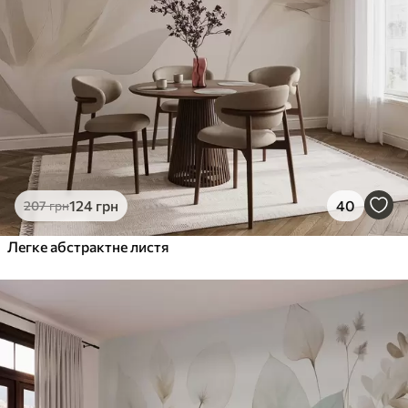
124
грн
40
207
грн
Легке абстрактне листя