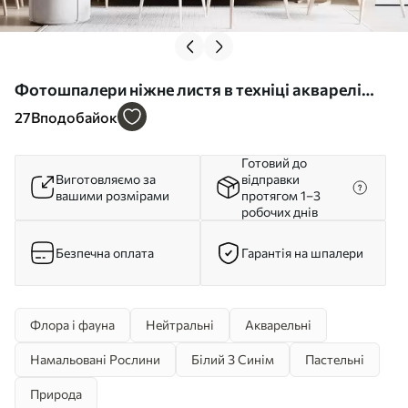
Фотошпалери ніжне листя в техніці акварелі
w02453
27
Вподобайок
Готовий до
Виготовляємо за
відправки
вашими розмірами
протягом 1–3
робочих днів
Безпечна оплата
Гарантія на шпалери
Флора і фауна
Нейтральні
Акварельні
Намальовані Рослини
Білий З Синім
Пастельні
Природа