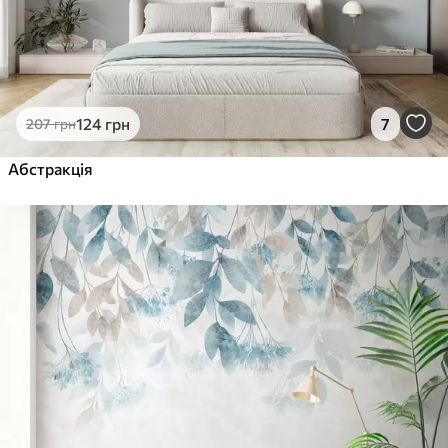
124
грн
7
207
грн
Абстракція