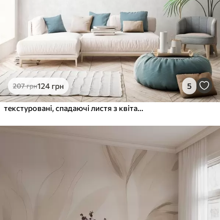
124
грн
5
207
грн
текстуровані, спадаючі листя з квітами відтінків бірюзового та бежевого