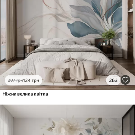
1066
640
грн
/м²
Преміум Вініл
1216
730
грн
/м²
Peel and Stick
1458
875
грн
/м²
124
грн
263
207
грн
Ніжна велика квітка