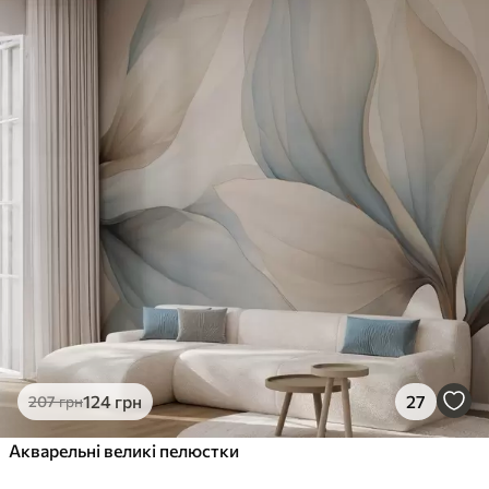
124
грн
27
207
грн
Акварельні великі пелюстки