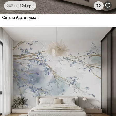
124
грн
72
207
грн
Світло йде в тумані