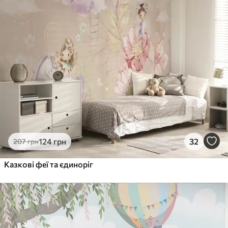
124
грн
32
207
грн
Казкові феї та єдиноріг