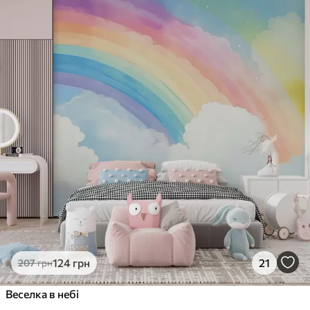
124
грн
21
207
грн
Веселка в небі