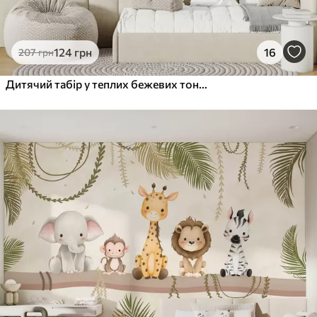
124
грн
16
207
грн
Дитячий табір у теплих бежевих тонах, намет і лісові тварини