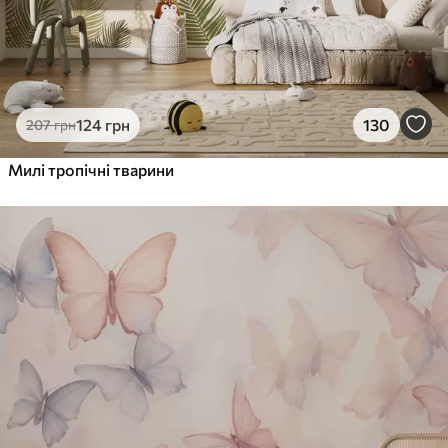
124
грн
130
207
грн
Милі тропічні тварини