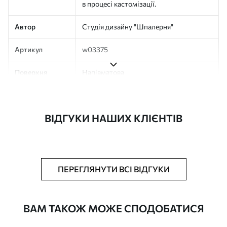
в процесі кастомізації.
Автор
Студія дизайну "Шпалерня"
Артикул
w03375
Поверхня
Напівматова
Виробництво
Друк на замовлення, постачається
рулонами до 50 см завширшки
ВІДГУКИ НАШИХ КЛІЄНТІВ
Додатково
Можна додати покриття лаком та/або
клей для шпалер
Очищення
Обережно очищайте м’якою губкою.
ПЕРЕГЛЯНУТИ ВСІ ВІДГУКИ
Фотошпалери з покриттям лаком
можна мити водою
ВАМ ТАКОЖ МОЖЕ СПОДОБАТИСЯ
Як клеїти?
Наклеювання встик