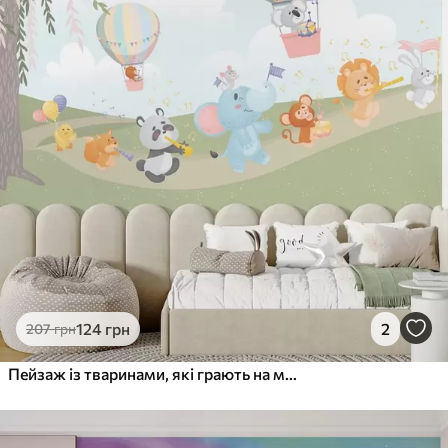
124
грн
2
207
грн
Пейзаж із тваринами, які грають на музичних інструментах