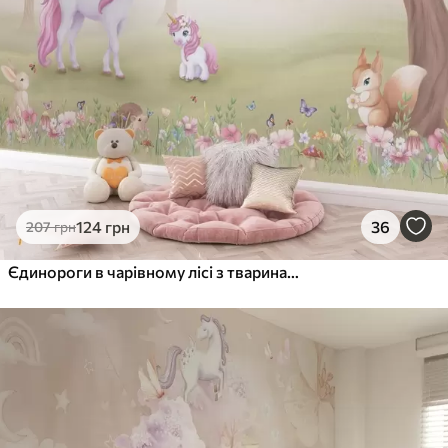
124
грн
36
207
грн
Єдинороги в чарівному лісі з тваринами