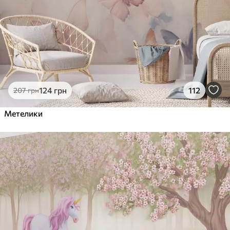
124
грн
112
207
грн
Метелики