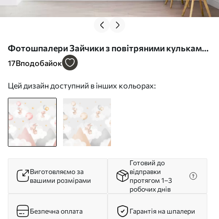
Фотошпалери Зайчики з повітряними кульками
на хмарах серед гірських вершин w03375
17
Вподобайок
Цей дизайн доступний в інших кольорах:
Готовий до
Виготовляємо за
відправки
вашими розмірами
протягом 1–3
робочих днів
Безпечна оплата
Гарантія на шпалери