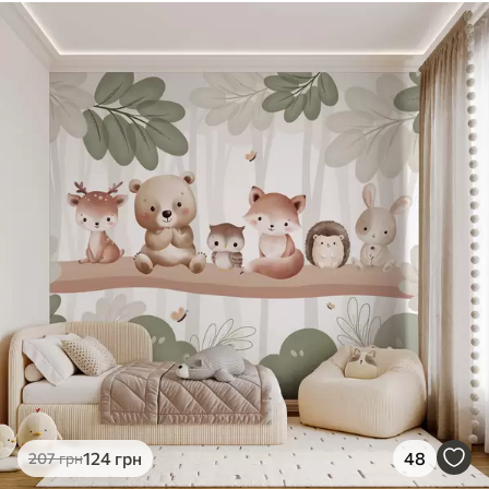
Наші матеріали
Стандарт
831
499
грн
/м²
Преміум
1066
640
грн
/м²
Преміум Вініл
1216
730
грн
/м²
Peel and Stick
1458
875
грн
/м²
124
грн
48
207
грн