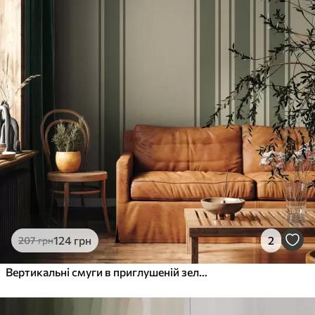
Преміум
1066
640
грн
/м²
Преміум Вініл
1216
730
грн
/м²
Peel and Stick
1458
875
грн
/м²
124
грн
2
207
грн
Вертикальні смуги в приглушеній зеленій і бежевій палітрі