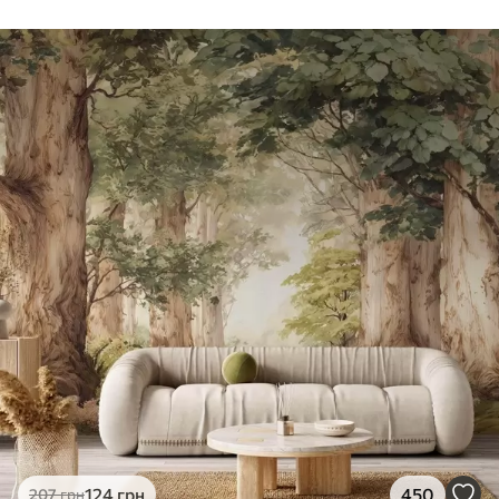
124
грн
450
207
грн