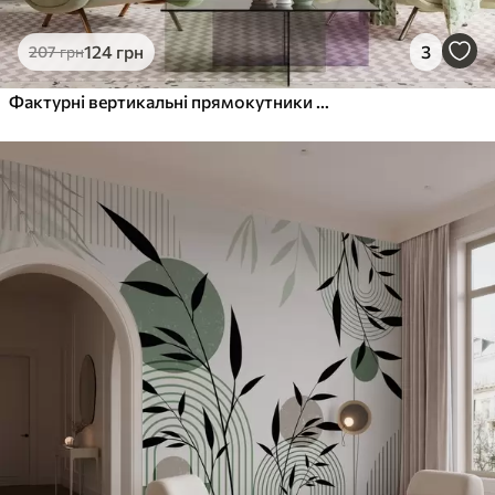
124
грн
3
207
грн
Фактурні вертикальні прямокутники різної прозорості та відтінків зеленого, абстрактне мистецтво