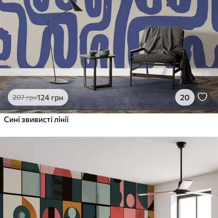
124
грн
20
207
грн
Сині звивисті лінії