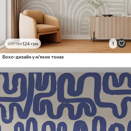
124
грн
1
207
грн
Бохо-дизайн у м'яких тонах