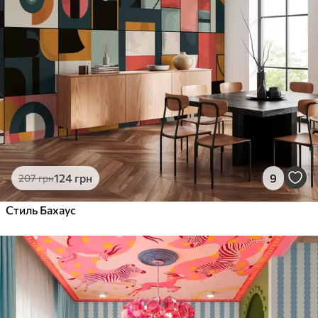
124
грн
9
207
грн
Стиль Бахаус