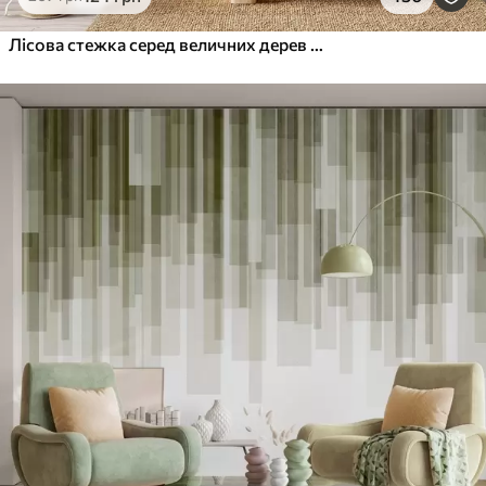
Лісова стежка серед величних дерев у стилі акварелі