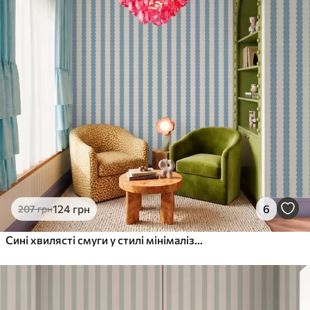
124
грн
6
207
грн
Сині хвилясті смуги у стилі мінімалізму