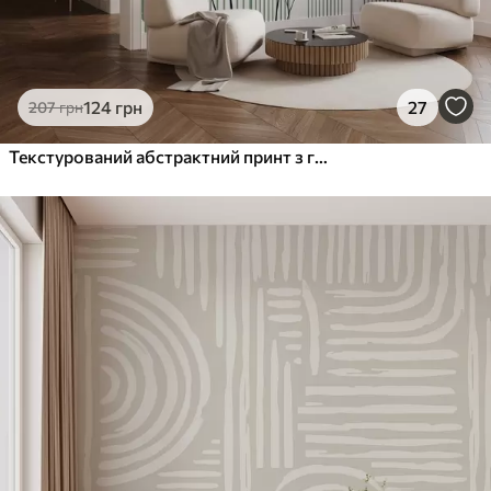
124
грн
27
207
грн
Текстурований абстрактний принт з геометричними фігурами, колами та арками, а також чорно-зеленими рослинами на білому тлі