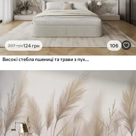
124
грн
106
207
грн
Високі стебла пшениці та трави з пухнастими білими шлейфами на світлому тлі