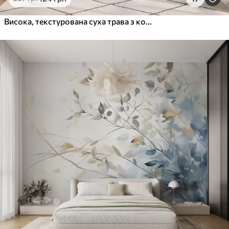
Висока, текстурована суха трава з колосками пшениці на полі на тлі м'якого, блідого фону