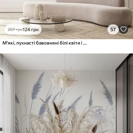
124
грн
57
207
грн
М'які, пухнасті бавовняні білі квіти і високі помаранчеві колоски трави на приглушеному фактурному бежевому тлі