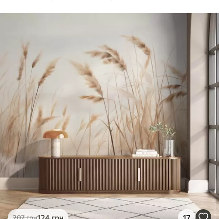
124
грн
17
207
грн