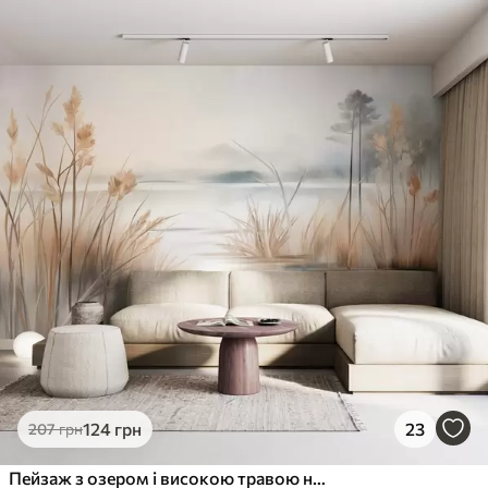
124
грн
23
207
грн
Пейзаж з озером і високою травою на передньому плані, горами на задньому плані, м'якими кольорами, текстурою