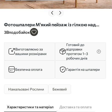
Фотошпалери М'який пейзаж із гілкою над
пагорбами у світло-бежевих тонах w05297
3
Вподобайок
Готовий до
Виготовляємо за
відправки
вашими розмірами
протягом 1–3
робочих днів
Безпечна оплата
Гарантія на шпалери
Намальовані Рослини
Бежевий
Характеристики та матеріал
Доставка та оплата