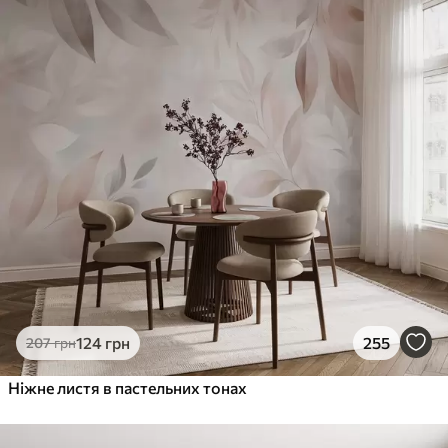
124
грн
255
207
грн
Ніжне листя в пастельних тонах