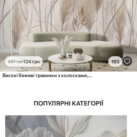
124
грн
193
207
грн
Високі бежеві травинки з колосками, що колишуться на вітрі на м'якому світлому тлі
ПОПУЛЯРНІ КАТЕГОРІЇ