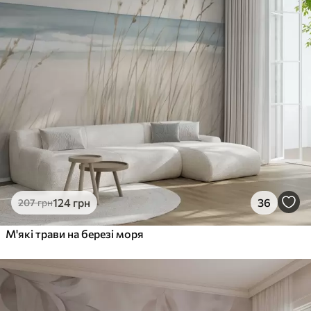
124
грн
36
207
грн
М'які трави на березі моря