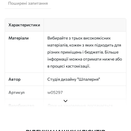
Поширені запитання
Характеристики
Матеріали
Вибирайте з трьох високоякісних
матеріалів, кожен з яких підходить для
різних приміщень і бюджетів. Більше
інформації можна отримати нижче або
в процесі кастомізації.
Автор
Студія дизайну "Шпалерня"
Артикул
w05297
Виробництво
Друк на замовлення, постачається
рулонами до 50 см завширшки
Додатково
Можна додати покриття лаком та/або