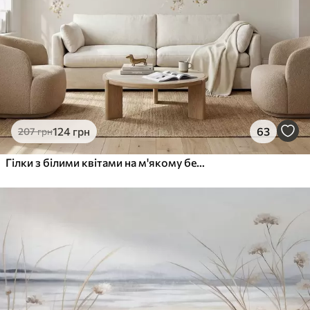
1216
730
грн
/м²
Peel and Stick
1458
875
грн
/м²
124
грн
63
207
грн
Гілки з білими квітами на м'якому бежевому тлі