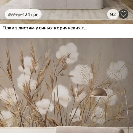
124
грн
92
207
грн
Гілки з листям у синьо-коричневих тонах, світле тло, м'яке і ніжне, акварельний стиль