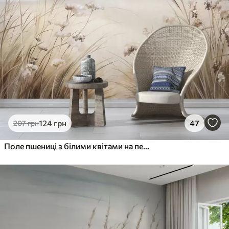
124
грн
47
207
грн
Поле пшениці з білими квітами на передньому плані, пляж і океан на задньому плані, нейтральні пастельні приглушені кольори