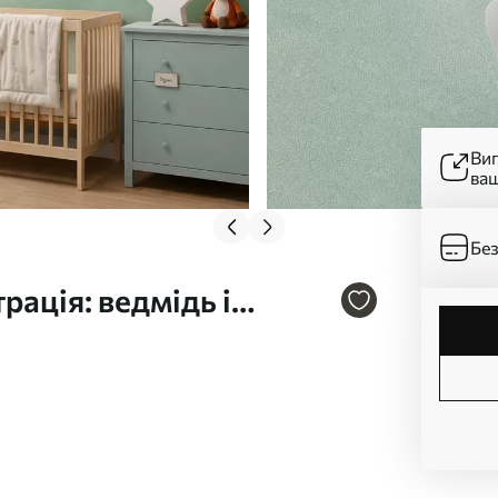
Ви
ва
Без
ація: ведмідь і
05431v1