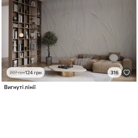
124
грн
316
207
грн
Вигнуті лінії