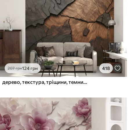
124
грн
418
207
грн
дерево, текстура, тріщини, темний, кора, поверхня