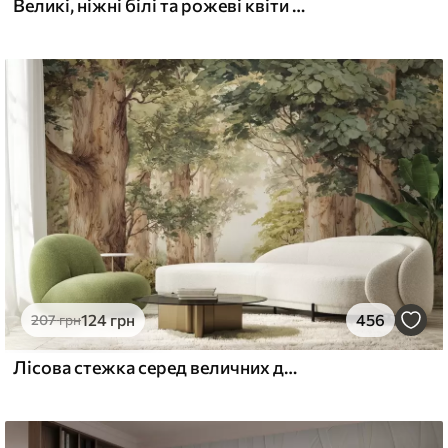
Великі, ніжні білі та рожеві квіти півонії з м'якими, пухнастими пелюстками на розмитому сірому тлі
124
грн
456
207
грн
Лісова стежка серед величних дерев у стилі акварелі