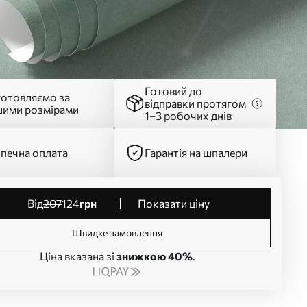
Готовий до
готовляємо за
відправки протягом
шими розмірами
1–3 робочих днів
печна оплата
Гарантія на шпалери
від
207
124
грн
Показати ціну
Швидке замовлення
Ціна вказана зі
знижкою 40%
.