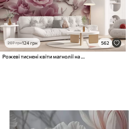
124
грн
562
207
грн
Рожеві тиснені квіти магнолії на витонченій гілці