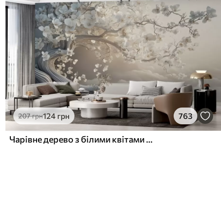
124
грн
763
207
грн
Чарівне дерево з білими квітами на тлі хмар в цікавому стилі в ніжних теплих тонах