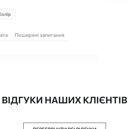
Колір
ата
Поширені запитання
кісних матеріалів, кожен з яких підходить
юджетів. Більше інформації можна отримати
ізації.
ВІДГУКИ НАШИХ КЛІЄНТІВ
"