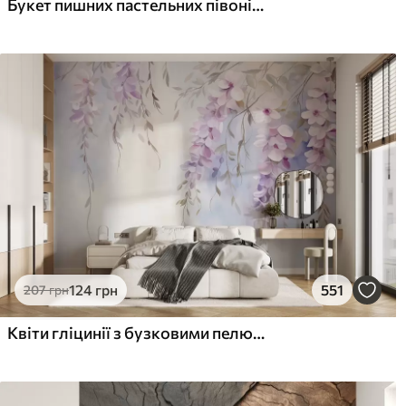
Букет пишних пастельних півоній та інших квітів на м'якому розмитому тлі
124
грн
551
207
грн
Квіти гліцинії з бузковими пелюстками та зеленим листям, що звисає з гілок, м'які пастельні кольори, пастельний фон