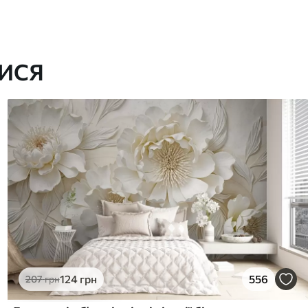
ИСЯ
124
грн
556
207
грн