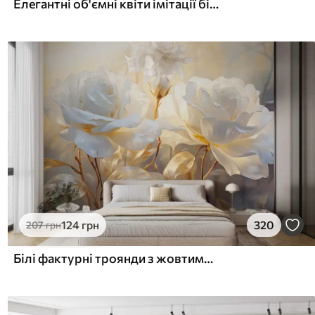
Елегантні об'ємні квіти імітації білої півонії з м'якими пелюстками та пастельно-жовтими серединками на світлому фоні
124
грн
320
207
грн
Білі фактурні троянди з жовтими стеблами і листям, м'яке освітлення, світлий фон з розмитими квітковими формами