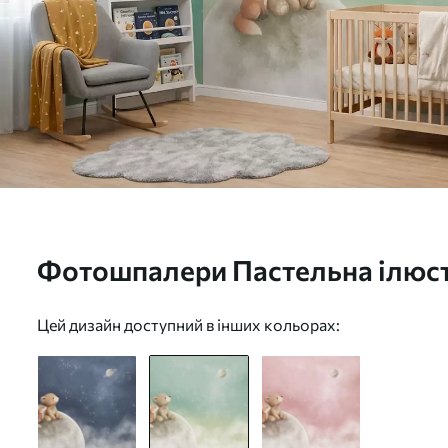
Фотошпалери Пастельна ілюстр
лисиця на тлі зеленого неба w
Цей дизайн доступний в інших кольорах: