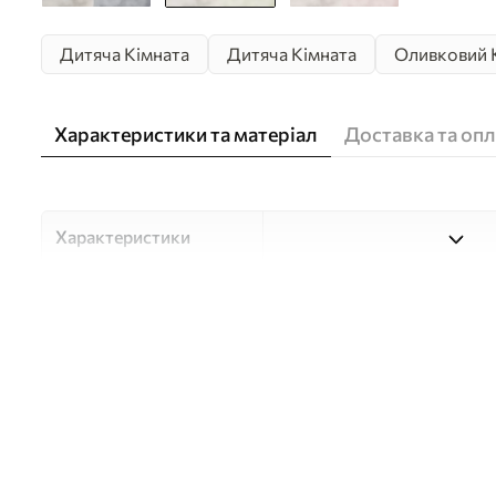
Дитяча Кімната
Дитяча Кімната
Оливковий 
Характеристики та матеріал
Доставка та опл
Характеристики
Матеріали
Вибирайте з трьох високоя
для різних приміщень і б
нижче або в процесі кастом
Автор
Студія дизайну "Шпалерня
Артикул
w05431v1