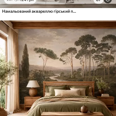
Намальований аквареллю гірський пейзаж