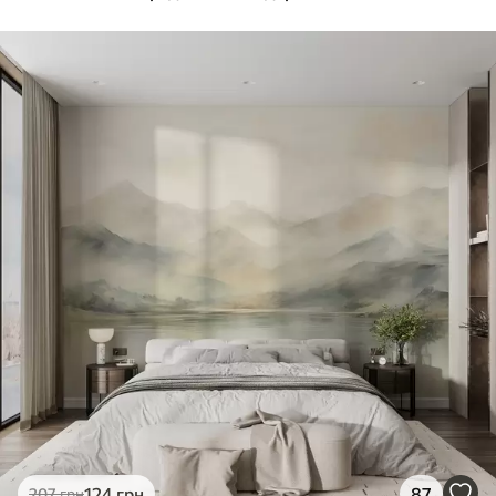
124
грн
87
207
грн