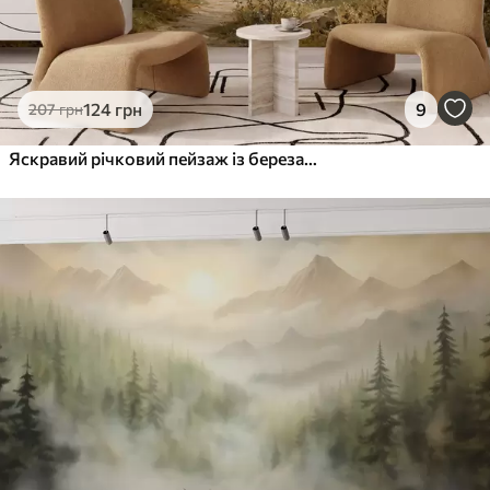
124
грн
9
207
грн
Яскравий річковий пейзаж із березами та хмарами