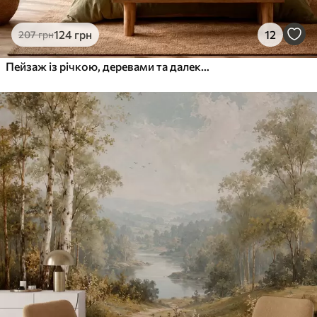
124
грн
12
207
грн
Пейзаж із річкою, деревами та далекими пагорбами