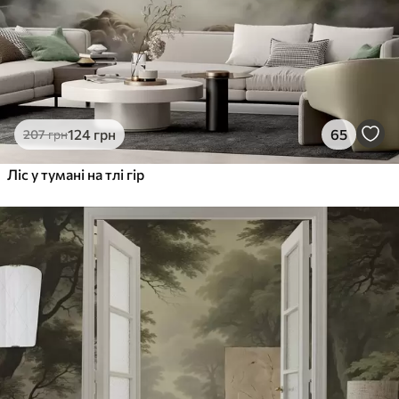
124
грн
65
207
грн
Ліс у тумані на тлі гір