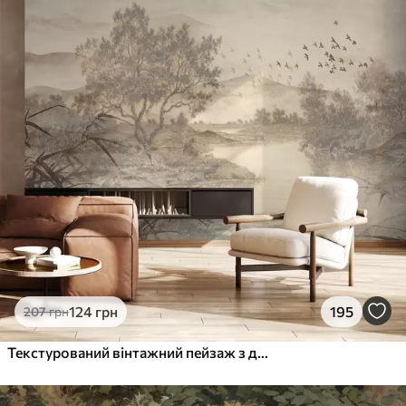
Стандарт
831
499
грн
/м²
Преміум
1066
640
грн
/м²
Преміум Вініл
1216
730
грн
/м²
Peel and Stick
1458
875
грн
/м²
124
грн
195
207
грн
Текстурований вінтажний пейзаж з деревом біля річки та хмарним небом, мистецтво природи в тонах сепії