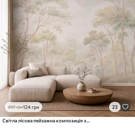
124
грн
23
207
грн
Світла лісова пейзажна композиція з високими деревами