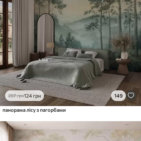
124
грн
149
207
грн
панорама лісу з пагорбами