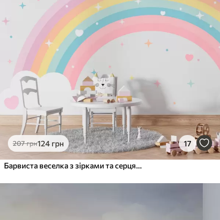
124
грн
17
207
грн
Барвиста веселка з зірками та серцями в скандинавському стилі