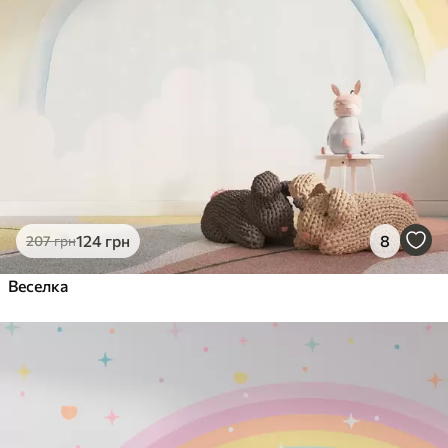
124
грн
8
207
грн
Веселка