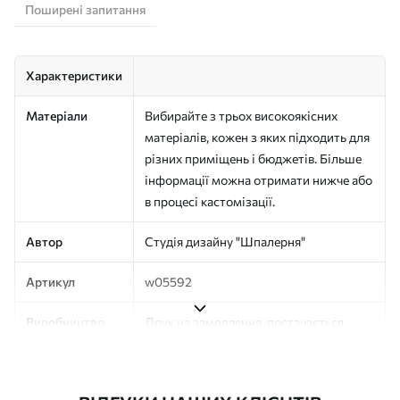
Поширені запитання
Характеристики
Матеріали
Вибирайте з трьох високоякісних
матеріалів, кожен з яких підходить для
різних приміщень і бюджетів. Більше
інформації можна отримати нижче або
в процесі кастомізації.
Автор
Студія дизайну "Шпалерня"
Артикул
w05592
Виробництво
Друк на замовлення, постачається
рулонами до 50 см завширшки
Додатково
Можна додати покриття лаком та/або