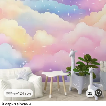
124
грн
25
207
грн
Хмари з зірками