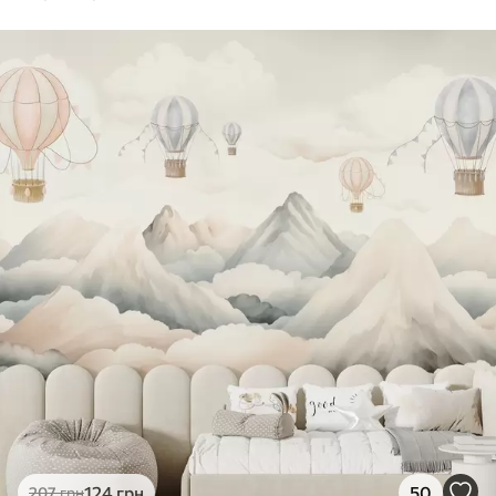
124
грн
50
207
грн