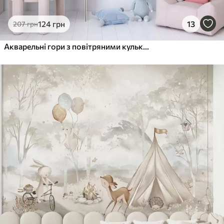
124
грн
13
207
грн
Акварельні гори з повітряними кульками, неземні