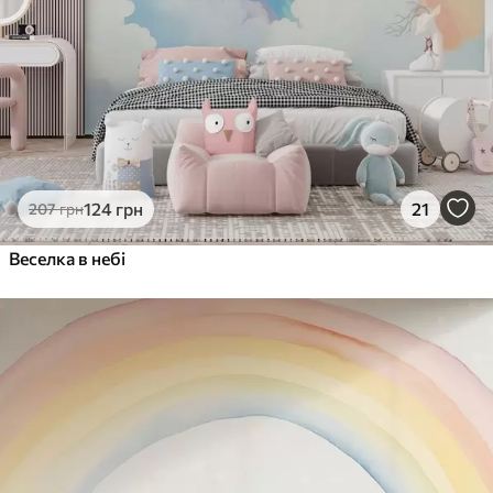
1216
730
грн
/м²
Peel and Stick
1458
875
грн
/м²
124
грн
21
207
грн
Веселка в небі