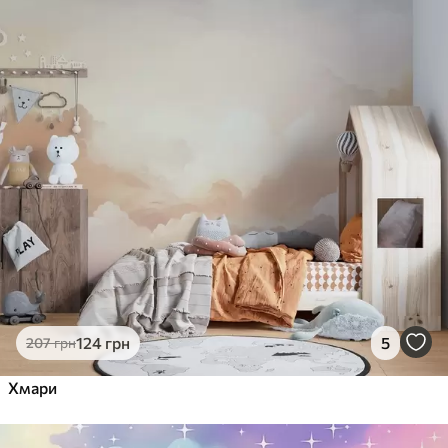
124
грн
5
207
грн
Хмари