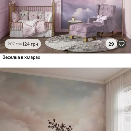
124
грн
29
207
грн
Веселка в хмарах