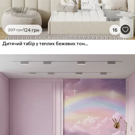
124
грн
16
207
грн
Дитячий табір у теплих бежевих тонах, намет і лісові тварини