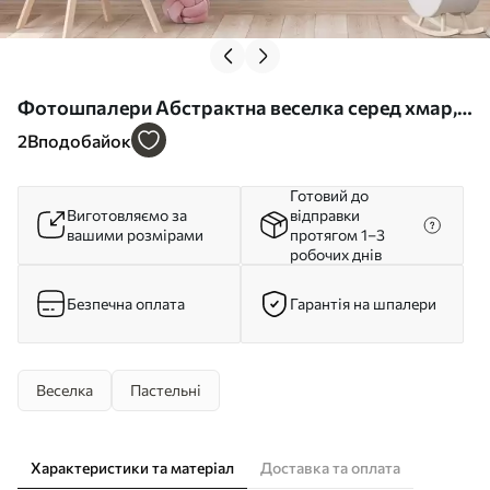
Фотошпалери Абстрактна веселка серед хмар,
імітація живопису w05592
2
Вподобайок
Готовий до
Виготовляємо за
відправки
вашими розмірами
протягом 1–3
робочих днів
Безпечна оплата
Гарантія на шпалери
Веселка
Пастельні
Характеристики та матеріал
Доставка та оплата