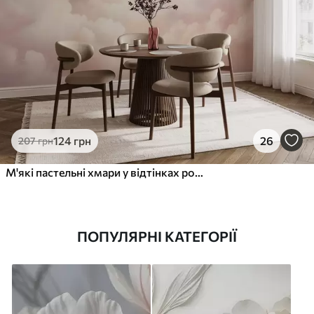
124
грн
26
207
грн
М'які пастельні хмари у відтінках рожевого, кремового та блакитного
ПОПУЛЯРНІ КАТЕГОРІЇ