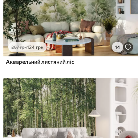
124
грн
14
207
грн
Акварельний листяний ліс