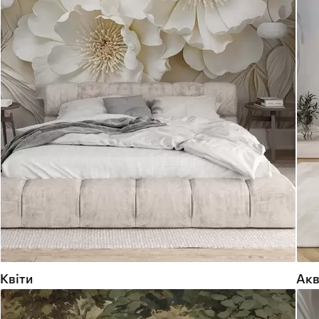
Квіти
Акв