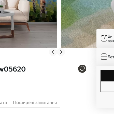
Ви
ва
Без
 w05620
ата
Поширені запитання