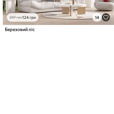
124
грн
14
207
грн
Березовий ліс