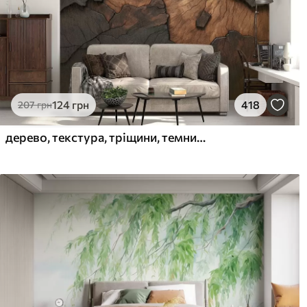
124
грн
418
207
грн
дерево, текстура, тріщини, темний, кора, поверхня