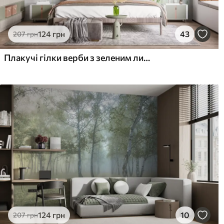
124
грн
43
207
грн
Плакучі гілки верби з зеленим листям, що звисає вниз, м'які та ніжні мазки, акварельний стиль живопису
124
грн
10
207
грн