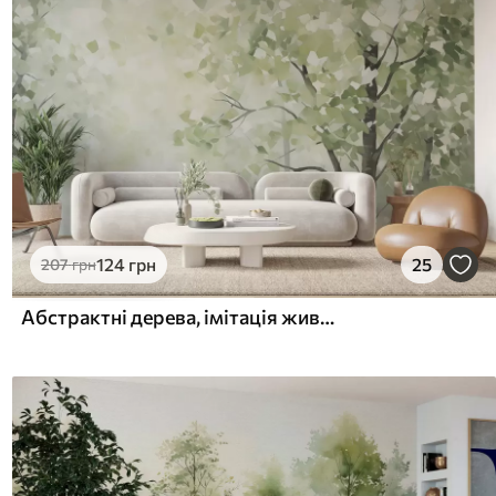
124
грн
25
207
грн
Абстрактні дерева, імітація живопису