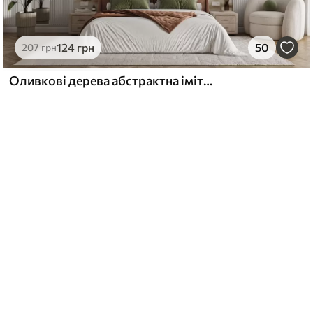
124
грн
50
207
грн
Оливкові дерева абстрактна імітація акварель