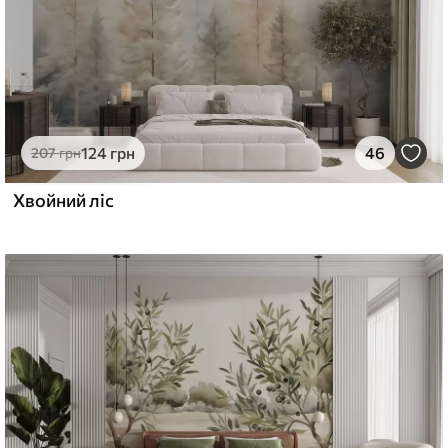
124
грн
46
207
грн
Хвойний ліс