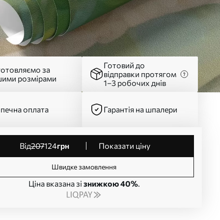
Готовий до
готовляємо за
відправки протягом
шими розмірами
1–3 робочих днів
печна оплата
Гарантія на шпалери
від
207
124
грн
Показати ціну
Швидке замовлення
Ціна вказана зі
знижкою 40%
.