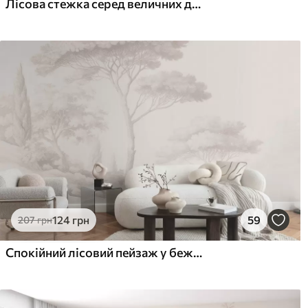
Лісова стежка серед величних дерев у стилі акварелі
124
грн
59
207
грн
Спокійний лісовий пейзаж у бежевій кольоровій гамі