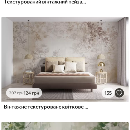
Текстурований вінтажний пейзаж з деревом біля річки та хмарним небом, мистецтво природи в тонах сепії
124
грн
155
207
грн
Вінтажне текстуроване квіткове мистецтво з ілюстраціями ніжних садових квітів і листя в стилі малюнка, м'які пастельні бежеві та сепійні тони