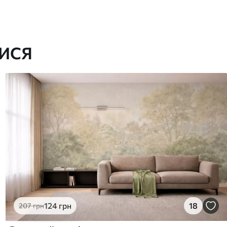
ИСЯ
124
грн
18
207
грн