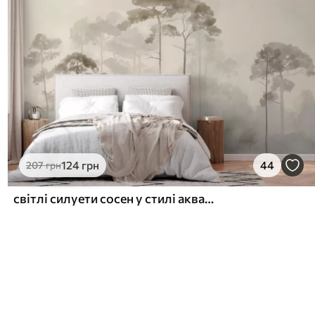
124
грн
44
207
грн
світлі силуети сосен у стилі акварелі