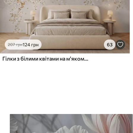
124
грн
63
207
грн
Гілки з білими квітами на м'якому бежевому тлі