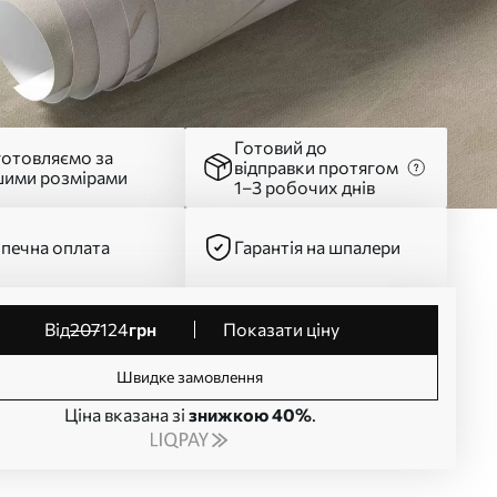
Готовий до
готовляємо за
відправки протягом
шими розмірами
1–3 робочих днів
печна оплата
Гарантія на шпалери
від
207
124
грн
Показати ціну
Швидке замовлення
Ціна вказана зі
знижкою 40%
.