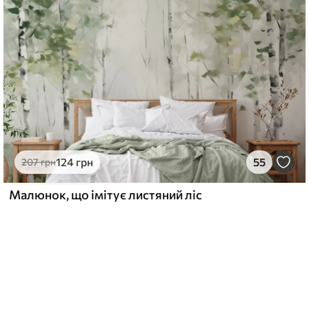
124
грн
55
207
грн
Малюнок, що імітує листяний ліс