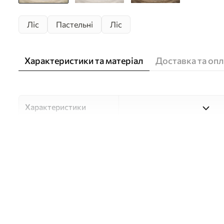
Ліс
Пастельні
Ліс
Характеристики та матеріал
Доставка та опл
Характеристики
Матеріали
Вибирайте з трьох високоя
для різних приміщень і б
нижче або в процесі кастом
Автор
Студія дизайну "Шпалерня
Артикул
w05624