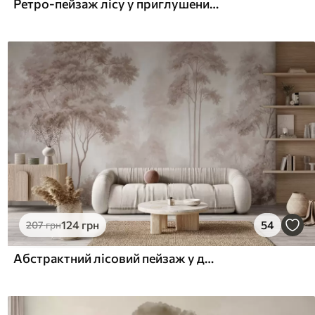
Ретро-пейзаж лісу у приглушених зелених тонах
124
грн
54
207
грн
Абстрактний лісовий пейзаж у димчасто-бежевих тонах із відчуттям глибини