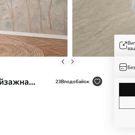
Ви
ва
Без
ейзажна
23
Вподобайок
ами w05624