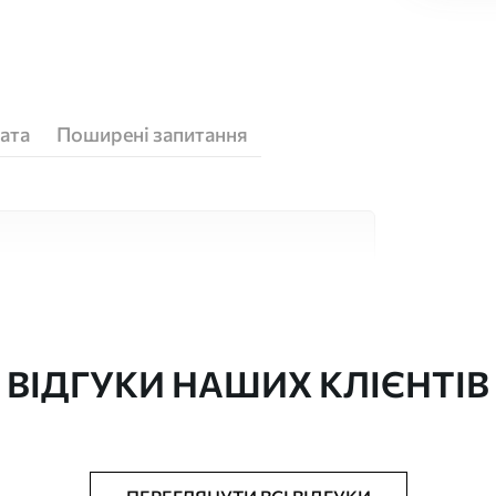
ата
Поширені запитання
кісних матеріалів, кожен з яких підходить
юджетів. Більше інформації можна отримати
ізації.
ВІДГУКИ НАШИХ КЛІЄНТІВ
"