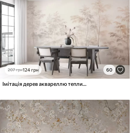
124
грн
60
207
грн
Імітація дерев аквареллю теплих кольорів