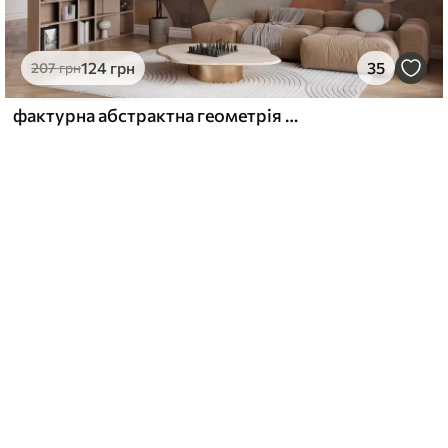
124
грн
35
207
грн
фактурна абстрактна геометрія в теплих коричневих і охристих тонах