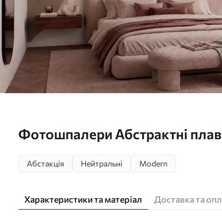
Фотошпалери Абстрактні плав
пастельних тонах w05629
Абстакція
Нейтральні
Modern
Характеристики та матеріал
Доставка та опл