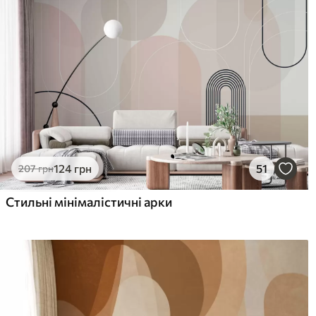
Як клеїти?
Наклеювання встик
Наші матеріали
Стандарт
Пр
831
106
499
грн
/м²
Преміум Вініл
Pee
124
грн
51
207
грн
1216
145
730
грн
/м²
Стильні мінімалістичні арки