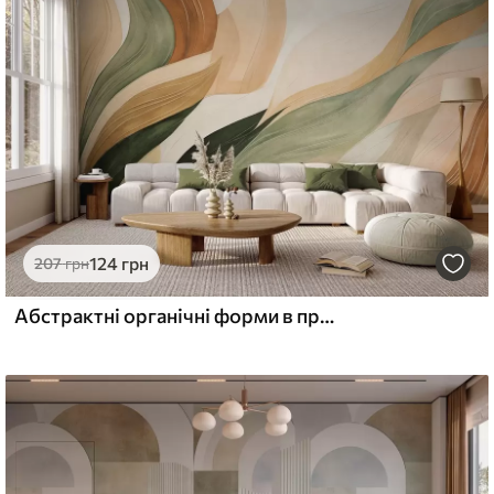
еміум
6
640
грн
/м²
l and Stick
124
грн
207
грн
8
875
грн
/м²
Абстрактні органічні форми в природних відтінках зеленого, коричневого та бежевого з плавними текстурами