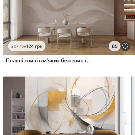
124
грн
85
207
грн
Плавні хвилі в м'яких бежевих тонах у стилі акварелі