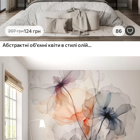
124
грн
86
207
грн
Абстрактні об'ємні квіти в стилі олійного живопису