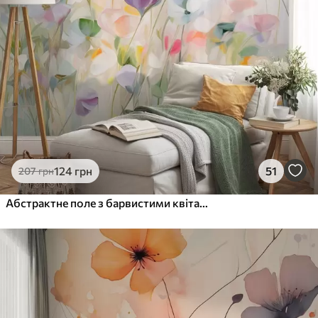
124
грн
51
207
грн
Абстрактне поле з барвистими квітами з довгими стеблами та зеленим листям, текстуроване, пастельні, світлі кольори