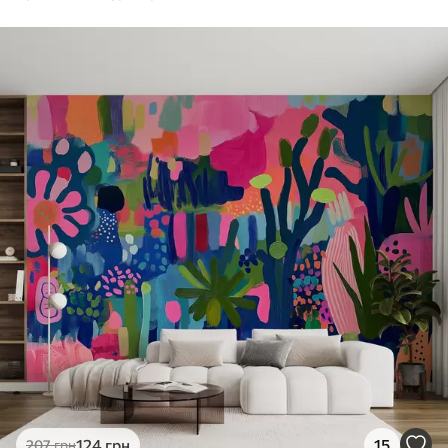
124
грн
15
207
грн