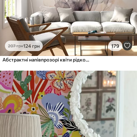
124
грн
179
207
грн
Абстрактні напівпрозорі квіти рідкою аквареллю