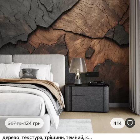
124
грн
414
207
грн
дерево, текстура, тріщини, темний, кора, поверхня