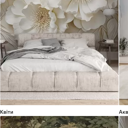
Квіти
Акв