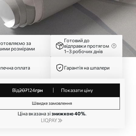
Готовий до
готовляємо за
відправки протягом
шими розмірами
1–3 робочих днів
печна оплата
Гарантія на шпалери
від
207
124
грн
Показати ціну
Швидке замовлення
Ціна вказана зі
знижкою 40%
.