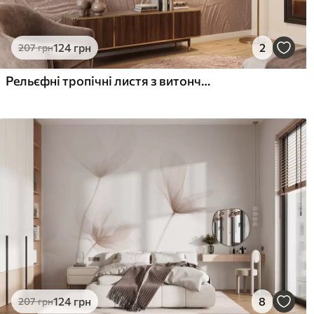
124
грн
2
207
грн
Рельєфні тропічні листя з витонченим рельєфом у теплих бежевих тонах
124
грн
8
207
грн