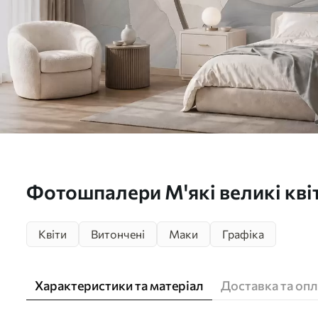
Фотошпалери М'які великі квіт
пастельних тонах w05692
Квіти
Витончені
Маки
Графіка
Характеристики та матеріал
Доставка та опл