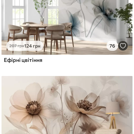
124
грн
76
207
грн
Ефірні цвітіння