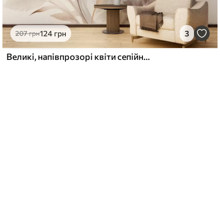
124
грн
3
207
грн
Великі, напівпрозорі квіти сепійного відтінку з ніжними пелюстками, пір’ястим листям і дрібнішими суцвіттями