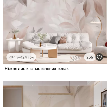
124
грн
256
207
грн
Ніжне листя в пастельних тонах