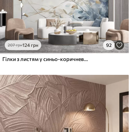
124
грн
92
207
грн
Гілки з листям у синьо-коричневих тонах, світле тло, м'яке і ніжне, акварельний стиль