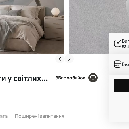
Ви
ва
Без
и у світлих
3
Вподобайок
ата
Поширені запитання