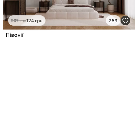
124
грн
269
207
грн
Півонії