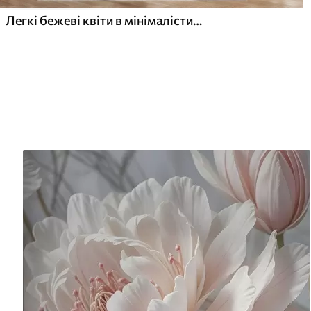
Легкі бежеві квіти в мінімалістичному світлому стилі