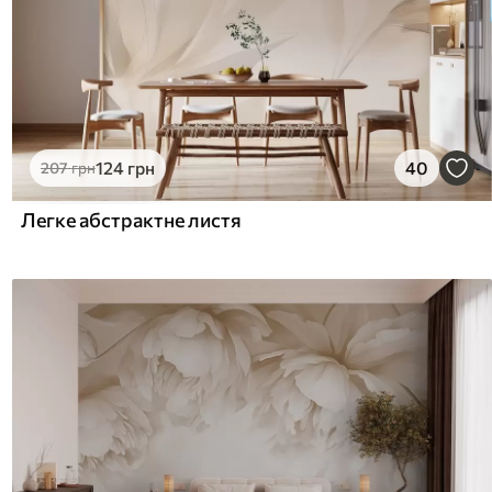
124
грн
40
207
грн
Легке абстрактне листя