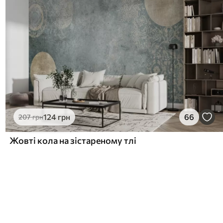
124
грн
66
207
грн
Жовті кола на зістареному тлі