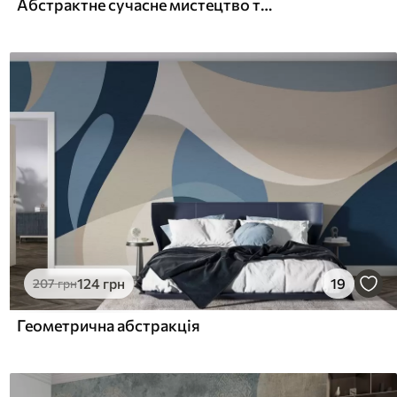
Абстрактне сучасне мистецтво текстурованих геометричних форм у відтінках коричневого, сірого та бежевого
124
грн
19
207
грн
Геометрична абстракція