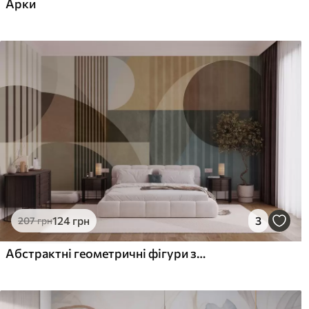
Арки
124
грн
3
207
грн
Абстрактні геометричні фігури з колами та лініями, приглушені землисті відтінки, фактурна багатошарова композиція