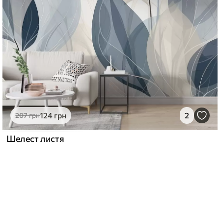
124
грн
2
207
грн
Шелест листя