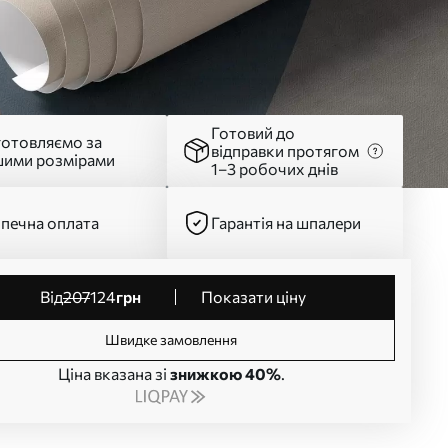
Готовий до
готовляємо за
відправки протягом
шими розмірами
1–3 робочих днів
печна оплата
Гарантія на шпалери
від
207
124
грн
Показати ціну
Швидке замовлення
Ціна вказана зі
знижкою 40%
.