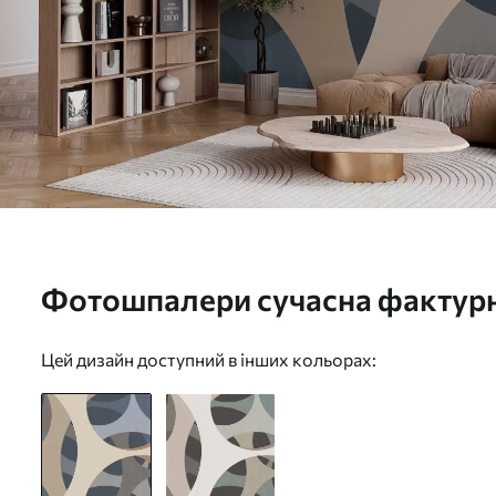
Фотошпалери сучасна фактурн
у відтінках синього та бежево
Цей дизайн доступний в інших кольорах: