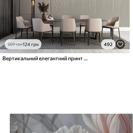
124
грн
492
207
грн
Вертикальний елегантний принт у вигляді крапкової гірлянди на бежевому фактурному тлі, що створює відчуття глибини та руху