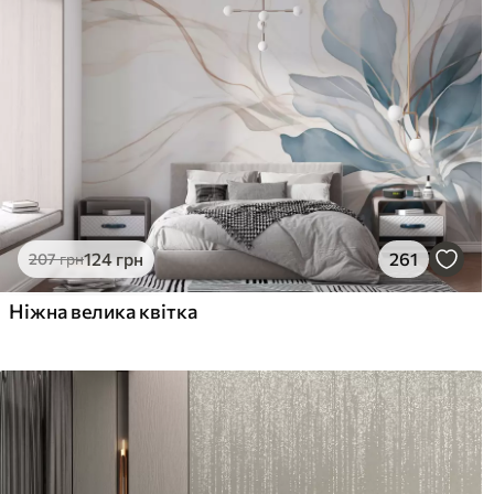
124
грн
261
207
грн
Ніжна велика квітка