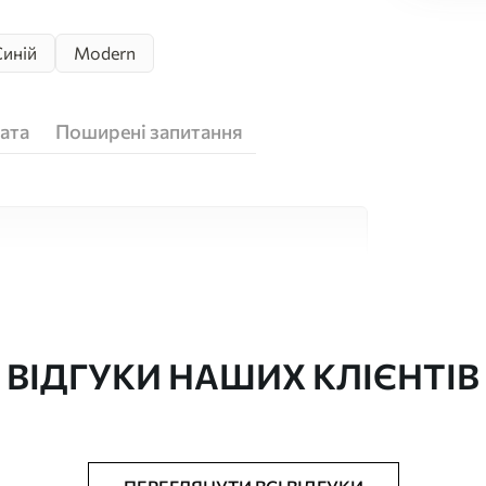
Синій
Modern
ата
Поширені запитання
кісних матеріалів, кожен з яких підходить
юджетів. Більше інформації можна отримати
ізації.
ВІДГУКИ НАШИХ КЛІЄНТІВ
"