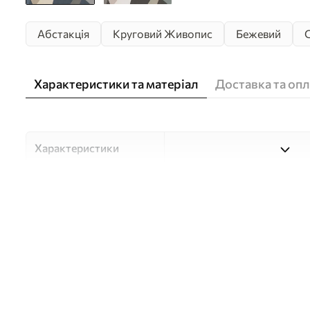
Абстакція
Круговий Живопис
Бежевий
Характеристики та матеріал
Доставка та опл
Характеристики
Матеріали
Вибирайте з трьох високоя
для різних приміщень і б
нижче або в процесі кастом
Автор
Студія дизайну "Шпалерня
Артикул
w05751