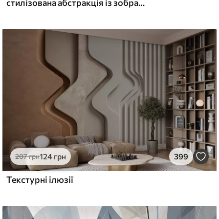
стилізована абстракція із зображенням рослин у природних кольорах
124
грн
399
207
грн
Текстурні ілюзії