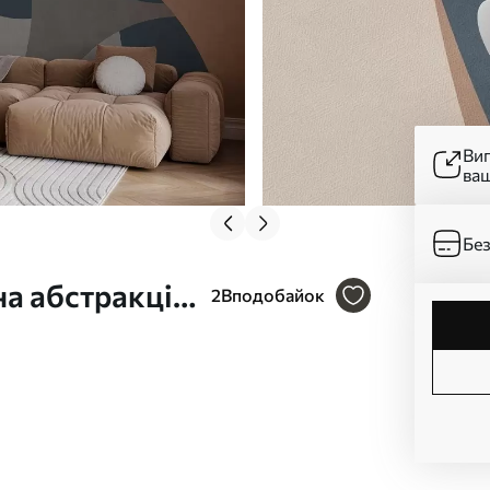
Ви
ва
Без
а абстракція
2
Вподобайок
го w05751