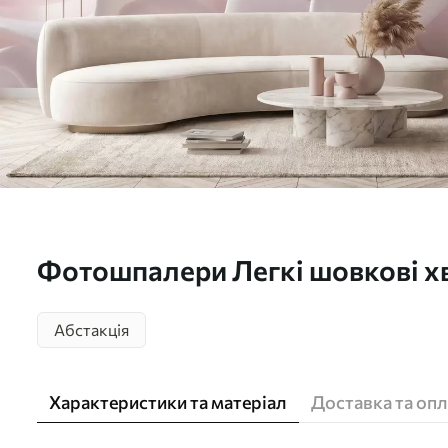
Фотошпалери Легкі шовкові хв
рожевих відтінках w09858
Абстакція
Характеристики та матеріал
Доставка та опл