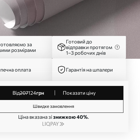
Готовий до
готовляємо за
відправки протягом
шими розмірами
1–3 робочих днів
печна оплата
Гарантія на шпалери
від
207
124
грн
Показати ціну
Швидке замовлення
Ціна вказана зі
знижкою 40%
.