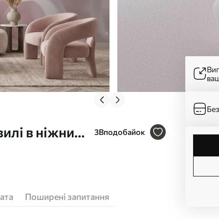
Ви
ва
Без
илі в ніжних
3
Вподобайок
ата
Поширені запитання