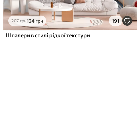
124
грн
191
207
грн
Шпалери в стилі рідкої текстури