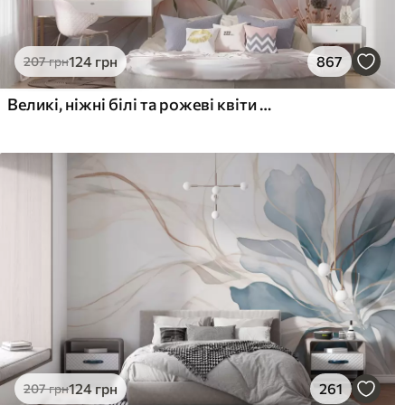
124
грн
867
207
грн
Великі, ніжні білі та рожеві квіти півонії з м'якими, пухнастими пелюстками на розмитому сірому тлі
124
грн
261
207
грн