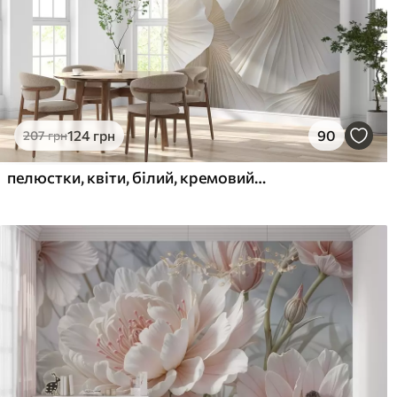
124
грн
90
207
грн
пелюстки, квіти, білий, кремовий, текстура, ніжність, декоративний