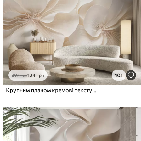
124
грн
101
207
грн
Крупним планом кремові текстуровані квіти з ніжними пелюстками, що спадають, створюють м'яку, елегантну та фактурну квіткову композицію