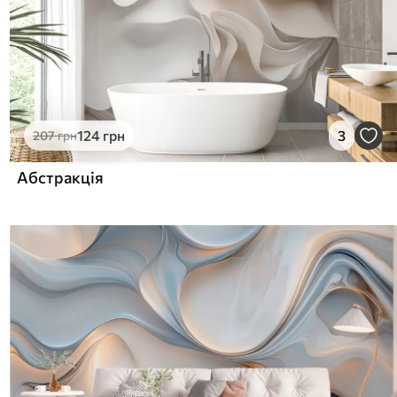
124
грн
3
207
грн
Абстракція