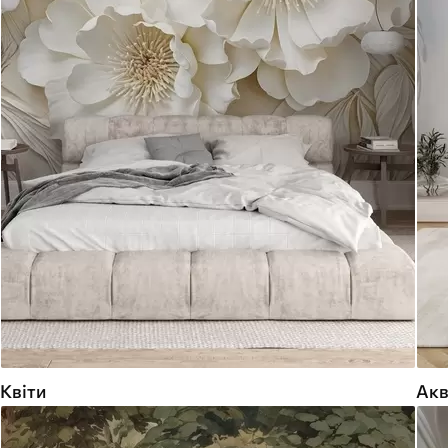
Квіти
Акв