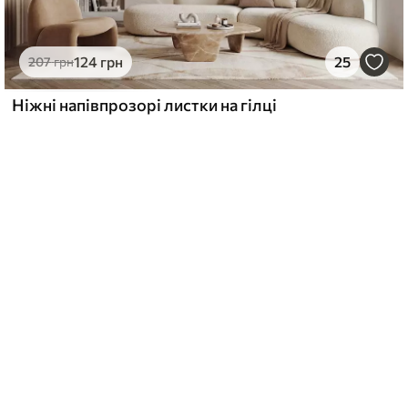
124
грн
25
207
грн
Ніжні напівпрозорі листки на гілці