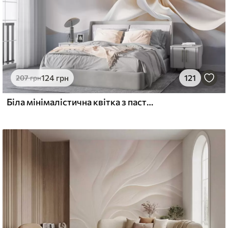
124
грн
121
207
грн
Біла мінімалістична квітка з пастельною текстурою та м'якими пелюстками, легкими та повітряними, на білому тлі